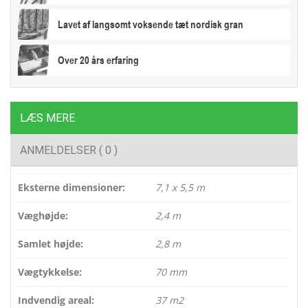
Lavet af langsomt voksende tæt nordisk gran
Over 20 års erfaring
LÆS MERE
ANMELDELSER ( 0 )
Eksterne dimensioner:
7,1 x 5,5 m
Væghøjde:
2,4 m
Samlet højde:
2,8 m
Vægtykkelse:
70 mm
Indvendig areal:
37 m2