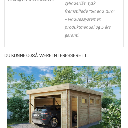
cylinderlås, tysk
fremstillede “tilt and turn”
– vinduessystemer,
produktmanual og 5 års
garanti.
DU KUNNE OGSÅ VÆRE INTERESSERET I…