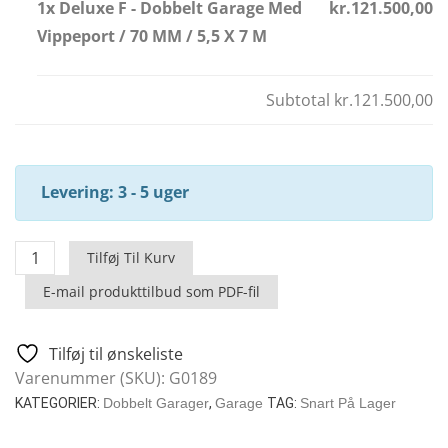
1x Deluxe F - Dobbelt Garage Med
kr.121.500,00
Vippeport / 70 MM / 5,5 X 7 M
Subtotal
kr.121.500,00
Levering: 3 - 5 uger
Deluxe
Tilføj Til Kurv
F
E-mail produkttilbud som PDF-fil
-
Dobbelt
Garage
Tilføj til ønskeliste
Med
Varenummer (SKU):
G0189
Vippeport
KATEGORIER:
Dobbelt Garager
,
Garage
TAG:
Snart På Lager
/
70