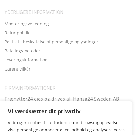
YDERLIGERE INFORMATION
Monteringsvejledning
Retur politik
Politik til beskyttelse af personlige oplysninger
Betalingsmetoder
Leveringsinformation
Garantivilkår
FIRMAINFORMATIONER
Træhytter24 ejes og drives af: Hansa24 Sweden AB
Registreringsnummer (SE): SE559099731701 Adresse:
Vi værdsætter dit privatliv
Kungsbro Strand 29, 112 26 Stockholm, Sverige.
Vi bruger cookies til at forbedre din browsingoplevelse,
vise personlige annoncer eller indhold og analysere vores