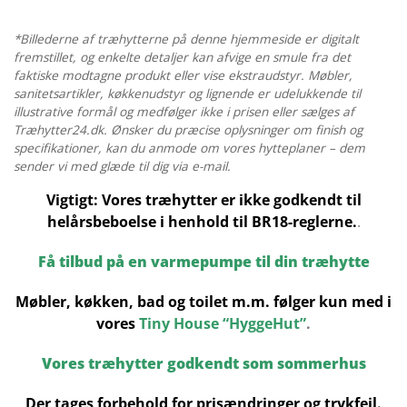
MM
/
*Billederne af træhytterne på denne hjemmeside er digitalt
fremstillet, og enkelte detaljer kan afvige en smule fra det
5,5
faktiske modtagne produkt eller vise ekstraudstyr. Møbler,
X
sanitetsartikler, køkkenudstyr og lignende er udelukkende til
7
illustrative formål og medfølger ikke i prisen eller sælges af
M
Træhytter24.dk. Ønsker du præcise oplysninger om finish og
antal
specifikationer, kan du anmode om vores hytteplaner – dem
sender vi med glæde til dig via e-mail.
Vigtigt: Vores træhytter er ikke godkendt til
helårsbeboelse i henhold til BR18-reglerne.
.
Få tilbud på en varmepumpe til din træhytte
Møbler, køkken, bad og toilet m.m. følger kun med i
vores
Tiny House “HyggeHut”
.
Vores træhytter godkendt som sommerhus
Der tages forbehold for prisændringer og trykfejl.