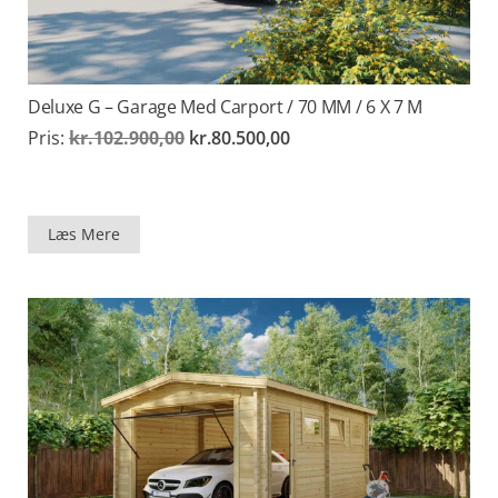
Deluxe G – Garage Med Carport / 70 MM / 6 X 7 M
Den
Den
Pris:
kr.
102.900,00
kr.
80.500,00
oprindelige
aktuelle
pris
pris
var:
er:
kr.102.900,00.
kr.80.500,00.
Læs Mere