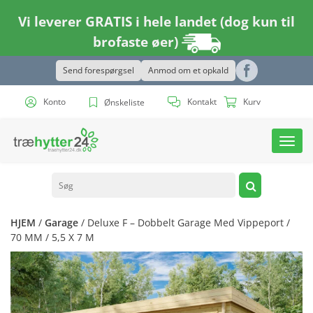
Vi leverer GRATIS i hele landet (dog kun til
brofaste øer)
Send forespørgsel
Anmod om et opkald
Konto
Kontakt
Kurv
Ønskeliste
Toggl
navig
HJEM
/
Garage
/ Deluxe F – Dobbelt Garage Med Vippeport /
70 MM / 5,5 X 7 M