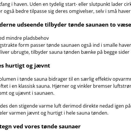
likfang i haven. Uden en tydelig start- eller slutpunkt lader c
 også bedre tilpasse sig deres omgivelser, selv i små haver
erne udseende tilbyder tønde saunaen to væsen
ed mindre pladsbehov
ngstrakte form passer tønde saunaen også ind i smalle have
liver ubrugte, tilbyder sauna tønden bænke på begge sider
s hurtigt og jævnt
volumen i tønde sauna bidrager til en særlig effektiv opvar
oftet i en klassisk sauna. Hjørner og vinkler bremser luftst
omt og ujævnt i saunaen.
edes den stigende varme luft derimod direkte nedad igen på
deler varmen jævnt og hurtigt i hele sauna tønden.
tegn ved vores tønde saunaer