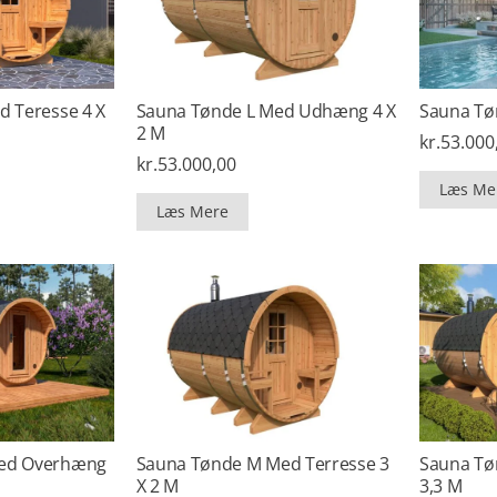
d Teresse 4 X
Sauna Tønde L Med Udhæng 4 X
Sauna Tøn
2 M
kr.
53.000
kr.
53.000,00
Læs Me
Læs Mere
ed Overhæng
Sauna Tønde M Med Terresse 3
Sauna Tø
X 2 M
3,3 M