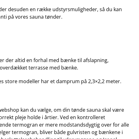
lbyder desuden en række udstyrsmuligheder, så du kan
anti på vores sauna tønder.
 der altid en forhal med bænke til afslapning,
n overdækket terrasse med bænke.
s store modeller har et damprum på 2,3×2,2 meter.
 webshop kan du vælge, om din tønde sauna skal være
rrekt pleje holde i årtier. Ved en kontrolleret
rende termogran er mere modstandsdygtig over for alle
vælger termogran, bliver både gulvristen og bænkene i