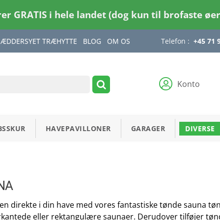
rer GRATIS i hele landet (dog kun til brofaste øe
RÆDDERSYET TRÆHYTTE
BLOG
OM OS
Telefon :
+45 71 
Konto
BSSKUR
HAVEPAVILLONER
GARAGER
DIVERSE
NA
n direkte i din have med vores fantastiske tønde sauna tøn
irkantede eller rektangulære saunaer. Derudover tilføjer tønd