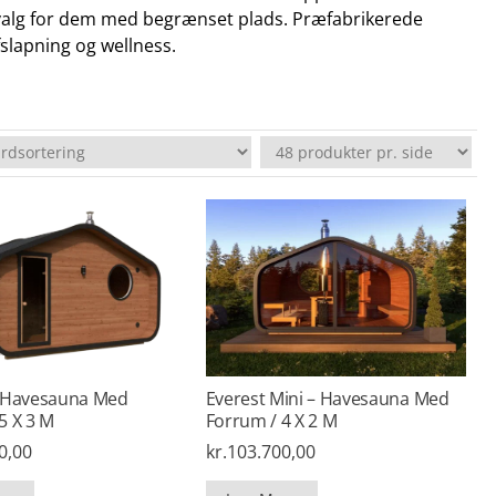
 valg for dem med begrænset plads. Præfabrikerede
slapning og wellness.
– Havesauna Med
Everest Mini – Havesauna Med
5 X 3 M
Forrum / 4 X 2 M
0,00
kr.
103.700,00