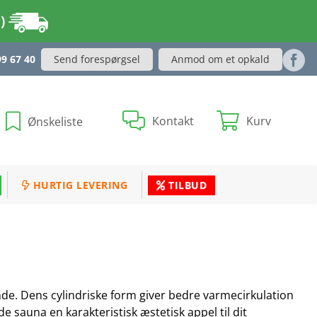
r)
Send forespørgsel
Anmod om et opkald
99 67 40
Kontakt
Kurv
Ønskeliste
HURTIG LEVERING
TILBUD
de. Dens cylindriske form giver bedre varmecirkulation
e sauna en karakteristisk æstetisk appel til dit