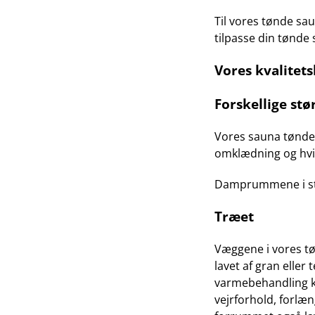
Til vores tønde sa
tilpasse din tønde 
Vores kvalitet
Forskellige stø
Vores sauna tønder
omklædning og hvi
Damprummene i sta
Træet
Væggene i vores tø
lavet af gran eller
varmebehandling ka
vejrforhold, forlæ