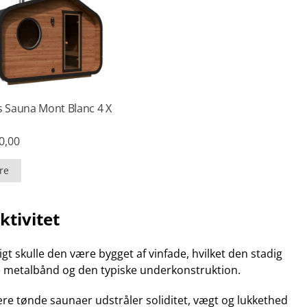
 Sauna Mont Blanc 4 X
0,00
re
tivitet
gt skulle den være bygget af vinfade, hvilket den stadig
re metalbånd og den typiske underkonstruktion.
re tønde saunaer udstråler soliditet, vægt og lukkethed