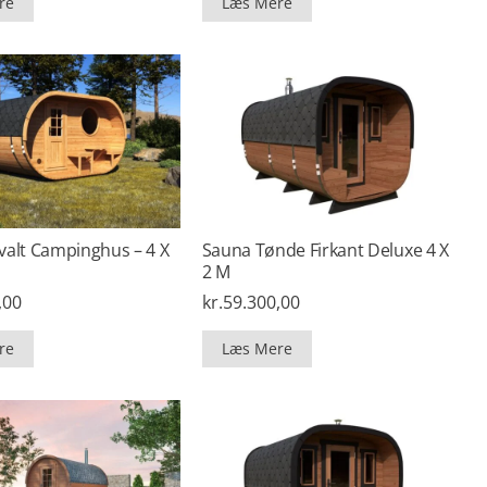
re
Læs Mere
valt Campinghus – 4 X
Sauna Tønde Firkant Deluxe 4 X
2 M
,00
kr.
59.300,00
re
Læs Mere