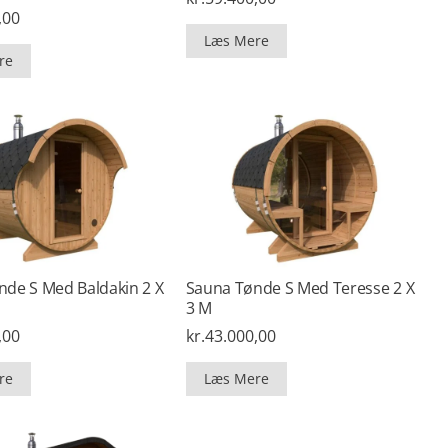
,00
Læs Mere
re
nde S Med Baldakin 2 X
Sauna Tønde S Med Teresse 2 X
3 M
,00
kr.
43.000,00
re
Læs Mere