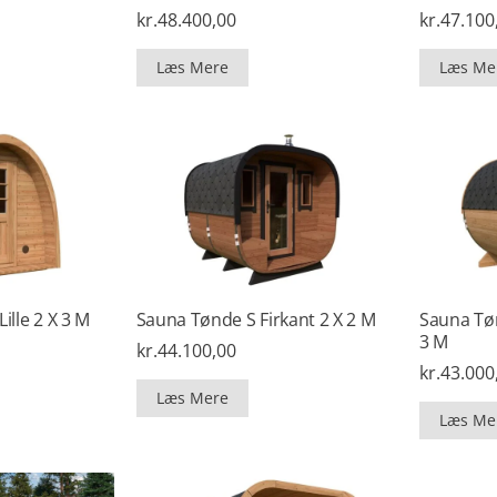
kr.
48.400,00
kr.
47.100
Læs Mere
Læs Me
lle 2 X 3 M
Sauna Tønde S Firkant 2 X 2 M
Sauna Tø
3 M
kr.
44.100,00
kr.
43.000
Læs Mere
Læs Me