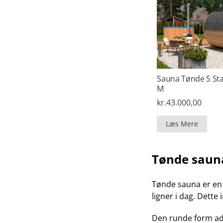
Sauna Tønde S Sta
M
kr.
43.000,00
Læs Mere
Tønde sauna
Tønde sauna er en a
ligner i dag. Dett
Den runde form ads