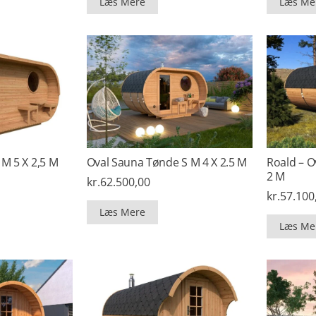
Læs Mere
Læs Me
M 5 X 2,5 M
Oval Sauna Tønde S M 4 X 2.5 M
Roald – O
2 M
kr.
62.500,00
kr.
57.100
Læs Mere
Læs Me