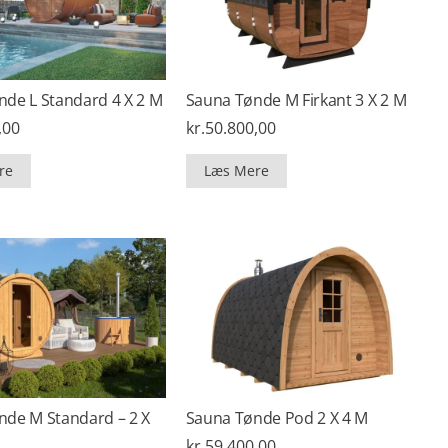
de L Standard 4 X 2 M
Sauna Tønde M Firkant 3 X 2 M
,00
kr.
50.800,00
re
Læs Mere
nde M Standard – 2 X
Sauna Tønde Pod 2 X 4 M
kr.
59.400,00