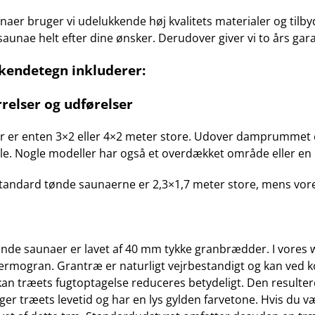
unaer bruger vi udelukkende høj kvalitets materialer og ti
saunae helt efter dine ønsker. Derudover giver vi to års gar
skendetegn inkluderer:
rrelser og udførelser
 er enten 3×2 eller 4×2 meter store. Udover damprummet er
le. Nogle modeller har også et overdækket område eller e
ndard tønde saunaerne er 2,3×1,7 meter store, mens vore
nde saunaer er lavet af 40 mm tykke granbrædder. I vores
 termogran. Grantræ er naturligt vejrbestandigt og kan ved ko
n træets fugtoptagelse reduceres betydeligt. Den resulte
nger træets levetid og har en lys gylden farvetone. Hvis du 