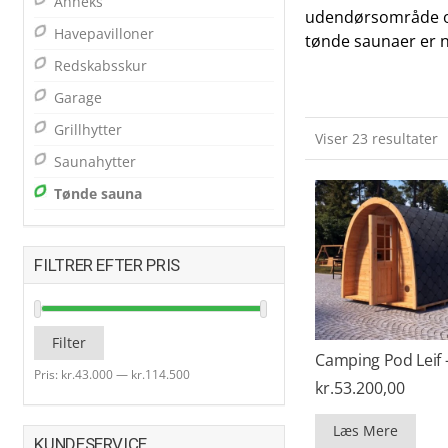
Anneks
udendørsområde og 
Havepavilloner
tønde saunaer er n
Redskabsskur
Garage
Grillhytter
Viser 23 resultater
Saunahytter
Tønde sauna
FILTRER EFTER PRIS
Mindste
Højeste
Filter
Camping Pod Leif –
pris
pris
Pris:
kr.43.000
—
kr.114.500
kr.
53.200,00
Læs Mere
KUNDESERVICE