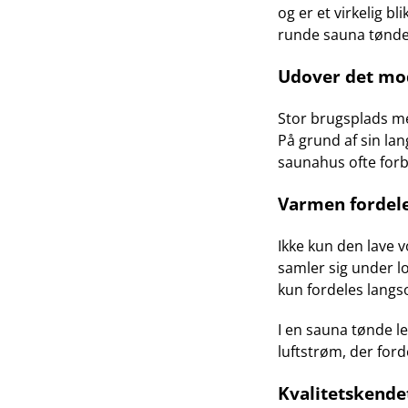
og er et virkelig b
runde sauna tønder
Udover det mod
Stor brugsplads m
På grund af sin la
saunahus ofte forb
Varmen fordele
Ikke kun den lave 
samler sig under l
kun fordeles langs
I en sauna tønde l
luftstrøm, der for
Kvalitetskende