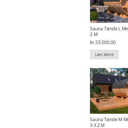
Sauna Tønde L Me
2 M
kr.
53.000,00
Læs Mere
Sauna Tønde M M
3 X 2 M