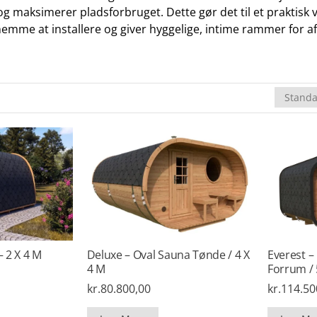
maksimerer pladsforbruget. Dette gør det til et praktisk
emme at installere og giver hyggelige, intime rammer for af
 2 X 4 M
Deluxe – Oval Sauna Tønde / 4 X
Everest 
4 M
Forrum / 
kr.
80.800,00
kr.
114.50