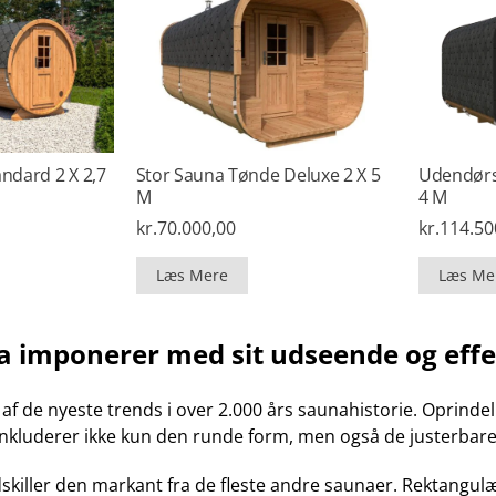
ndard 2 X 2,7
Stor Sauna Tønde Deluxe 2 X 5
Udendørs
M
4 M
kr.
70.000,00
kr.
114.50
Læs Mere
Læs Me
 imponerer med sit udseende og effek
f de nyeste trends i over 2.000 års saunahistorie. Oprindeli
e inkluderer ikke kun den runde form, men også de justerba
killer den markant fra de fleste andre saunaer. Rektangulæ