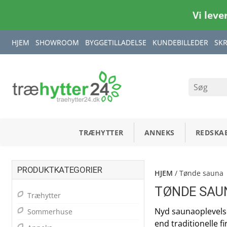
Vi leve
HJEM
SHOWROOM
BYGGETILLADELSE
KUNDEBILLEDER
SK
TRÆHYTTER
ANNEKS
REDSKA
PRODUKTKATEGORIER
HJEM
/ Tønde sauna
TØNDE SAU
Træhytter
Nyd saunaoplevelse
Sommerhuse
end traditionelle f