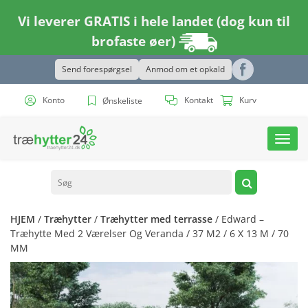
Vi leverer GRATIS i hele landet (dog kun til
brofaste øer)
Send forespørgsel
Anmod om et opkald
Konto
Kontakt
Kurv
Ønskeliste
Toggl
navig
HJEM
/
Træhytter
/
Træhytter med terrasse
/ Edward –
Træhytte Med 2 Værelser Og Veranda / 37 M2 / 6 X 13 M / 70
MM