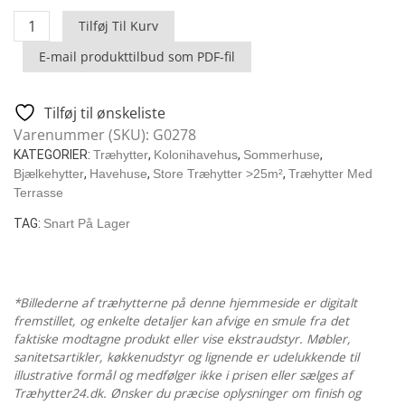
Edward
Tilføj Til Kurv
-
E-mail produkttilbud som PDF-fil
Træhytte
Med
2
Tilføj til ønskeliste
Værelser
Varenummer (SKU):
G0278
Og
KATEGORIER:
Træhytter
,
Kolonihavehus
,
Sommerhuse
,
Veranda
Bjælkehytter
,
Havehuse
,
Store Træhytter >25m²
,
Træhytter Med
/
Terrasse
37
TAG:
Snart På Lager
M2
/
6
X
*Billederne af træhytterne på denne hjemmeside er digitalt
fremstillet, og enkelte detaljer kan afvige en smule fra det
13
faktiske modtagne produkt eller vise ekstraudstyr. Møbler,
M
sanitetsartikler, køkkenudstyr og lignende er udelukkende til
/
illustrative formål og medfølger ikke i prisen eller sælges af
70
Træhytter24.dk. Ønsker du præcise oplysninger om finish og