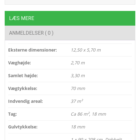
LÆS MERE
ANMELDELSER ( 0 )
Eksterne dimensioner:
12,50 x 5,70 m
Væghøjde:
2,70 m
Samlet højde:
3,30 m
Vægtykkelse:
70 mm
Indvendig areal:
37 m²
Tag:
Ca 86 m², 18 mm
Gulvtykkelse:
18 mm
1 x 90 x 208 cm. Dobbelt