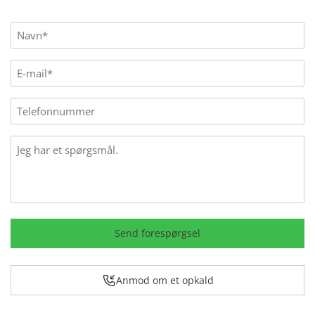
Name
(Påkrævet)
E-
mail
(Påkrævet)
Phone
Message
Send forespørgsel
Anmod om et opkald