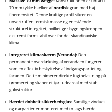
Massive 70 mm vægge:
Konstruktionen er udført i
70 mm tykke bjælker af
nordisk
gran med høj
fiberdensitet. Denne kraftige profil sikrer en
uovertruffen termisk masse og enestående
strukturel integritet, hvilket gør bygningskroppen
ekstremt formstabil over for det skandinaviske
klima.
Integreret klimaskærm (Veranda):
Den
permanente overdækning af verandaen fungerer
som en effektiv beskyttelse af indgangspartiet og
facaden. Dette minimerer direkte fugtbelastning på
tømmeret og skaber et tørt udeareal med stabil
gulvstruktur.
Hærdet dobbelt sikkerhedsglas:
Samtlige vindues-
og dørpartier er monteret med to-lags hærdet