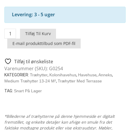
Levering: 3 - 5 uger
Hansa
Tilføj Til Kurv
Holiday
E-mail produkttilbud som PDF-fil
Camping
Med
1
Tilføj til ønskeliste
Værelse
Varenummer (SKU):
G0254
/
KATEGORIER:
Træhytter
,
Kolonihavehus
,
Havehuse
,
Anneks
,
18
Medium Træhytter 13-24 M²
,
Træhytter Med Terrasse
M2
TAG:
Snart På Lager
/
3
X
9
*Billederne af træhytterne på denne hjemmeside er digitalt
M
fremstillet, og enkelte detaljer kan afvige en smule fra det
faktiske modtagne produkt eller vise ekstraudstyr. Møbler,
/