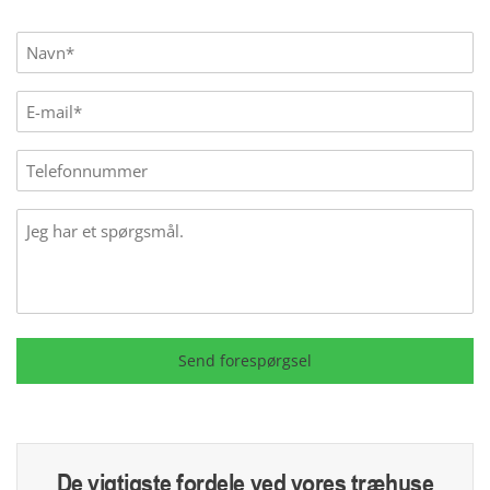
Name
(Påkrævet)
E-
mail
(Påkrævet)
Phone
Message
Send forespørgsel
De vigtigste fordele ved vores træhuse