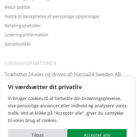
Retur politik
Politik til beskyttelse af personlige oplysninger
Betalingsmetoder
Leveringsinformation
Garantivilkår
FIRMAINFORMATIONER
Træhytter24 ejes og drives af: Hansa24 Sweden AB
Registreringsnummer (SE): SE559099731701 Adresse:
Vi værdsætter dit privatliv
Kungsbro Strand 29, 112 26 Stockholm, Sverige.
Vi bruger cookies til at forbedre din browsingoplevelse,
vise personlige annoncer eller indhold og analysere vores
trafik. Ved at klikke på "Accepter alle", giver du samtykke
Copyright © 2025
Træhytter24
, vi opererer også i følgende
til vores brug af cookies.
andre lande:
SE
|
FI
|
FR
|
DE
|
UK
|
IE
|
AT
|
EE
|
ES
Tilpas
Accepter alle
ube