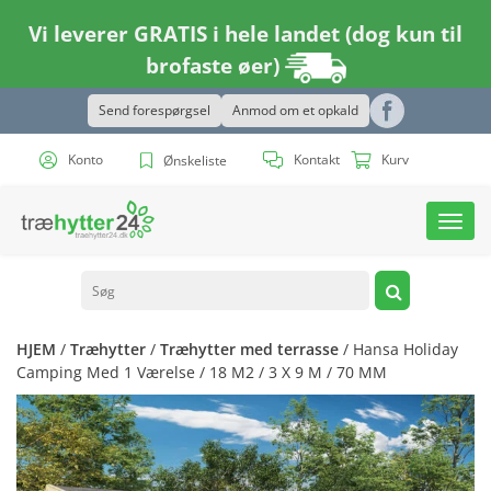
Vi leverer GRATIS i hele landet (dog kun til
brofaste øer)
Send forespørgsel
Anmod om et opkald
Konto
Kontakt
Kurv
Ønskeliste
Toggl
navig
HJEM
/
Træhytter
/
Træhytter med terrasse
/ Hansa Holiday
Camping Med 1 Værelse / 18 M2 / 3 X 9 M / 70 MM