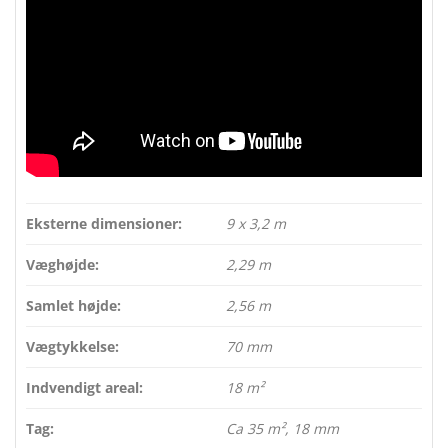
Eksterne dimensioner:
9 x 3,2 m
Væghøjde:
2,29 m
Samlet højde:
2,56 m
Vægtykkelse:
70 mm
Indvendigt areal:
18 m²
Tag:
Ca 35 m², 18 mm