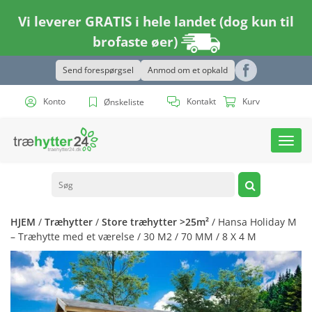
Vi leverer GRATIS i hele landet (dog kun til
brofaste øer)
Send forespørgsel
Anmod om et opkald
Konto
Kontakt
Kurv
Ønskeliste
Toggl
navig
HJEM
/
Træhytter
/
Store træhytter >25m²
/ Hansa Holiday M
– Træhytte med et værelse / 30 M2 / 70 MM / 8 X 4 M