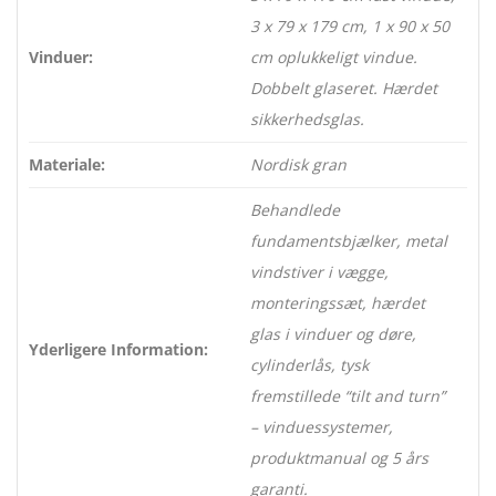
3 x 79 x 179 cm, 1 x 90 x 50
Vinduer:
cm oplukkeligt vindue.
Dobbelt glaseret. Hærdet
sikkerhedsglas.
Materiale:
Nordisk gran
Behandlede
fundamentsbjælker, metal
vindstiver i vægge,
monteringssæt, hærdet
glas i vinduer og døre,
Yderligere Information:
cylinderlås, tysk
fremstillede “tilt and turn”
– vinduessystemer,
produktmanual og 5 års
garanti.