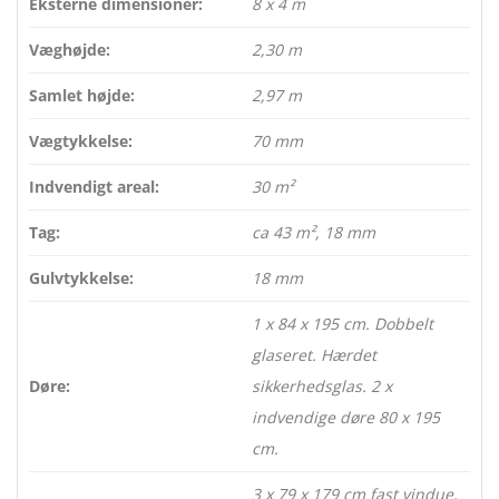
Eksterne dimensioner:
8 x 4 m
Væghøjde:
2,30 m
Samlet højde:
2,97 m
Vægtykkelse:
70 mm
Indvendigt areal:
30 m²
Tag:
ca 43 m², 18 mm
Gulvtykkelse:
18 mm
1 x 84 x 195 cm. Dobbelt
glaseret. Hærdet
Døre:
sikkerhedsglas. 2 x
indvendige døre 80 x 195
cm.
3 x 79 x 179 cm fast vindue,