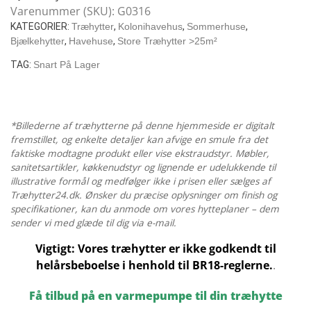
med
Varenummer (SKU):
G0316
et
KATEGORIER:
Træhytter
,
Kolonihavehus
,
Sommerhuse
,
værelse
Bjælkehytter
,
Havehuse
,
Store Træhytter >25m²
/
TAG:
Snart På Lager
30
M2
/
70
*Billederne af træhytterne på denne hjemmeside er digitalt
MM
fremstillet, og enkelte detaljer kan afvige en smule fra det
faktiske modtagne produkt eller vise ekstraudstyr. Møbler,
/
sanitetsartikler, køkkenudstyr og lignende er udelukkende til
8
illustrative formål og medfølger ikke i prisen eller sælges af
X
Træhytter24.dk. Ønsker du præcise oplysninger om finish og
4
specifikationer, kan du anmode om vores hytteplaner – dem
M
sender vi med glæde til dig via e-mail.
antal
Vigtigt: Vores træhytter er ikke godkendt til
helårsbeboelse i henhold til BR18-reglerne.
.
Få tilbud på en varmepumpe til din træhytte