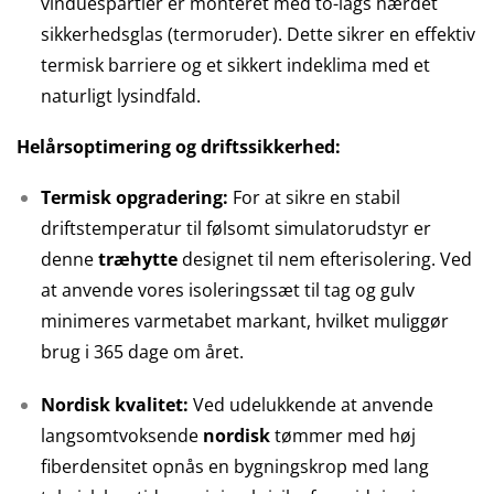
vinduespartier er monteret med to-lags hærdet
sikkerhedsglas (termoruder). Dette sikrer en effektiv
termisk barriere og et sikkert indeklima med et
naturligt lysindfald.
Helårsoptimering og driftssikkerhed:
Termisk opgradering:
For at sikre en stabil
driftstemperatur til følsomt simulatorudstyr er
denne
træhytte
designet til nem efterisolering. Ved
at anvende vores isoleringssæt til tag og gulv
minimeres varmetabet markant, hvilket muliggør
brug i 365 dage om året.
Nordisk kvalitet:
Ved udelukkende at anvende
langsomtvoksende
nordisk
tømmer med høj
fiberdensitet opnås en bygningskrop med lang