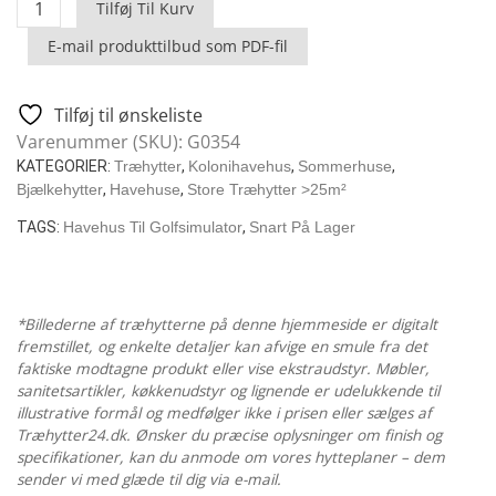
Have
Tilføj Til Kurv
Golf
E-mail produkttilbud som PDF-fil
Simulator
Hytte
4
Tilføj til ønskeliste
/
Varenummer (SKU):
G0354
6
KATEGORIER:
Træhytter
,
Kolonihavehus
,
Sommerhuse
,
X
Bjælkehytter
,
Havehuse
,
Store Træhytter >25m²
4
TAGS:
Havehus Til Golfsimulator
,
Snart På Lager
M
/
70
MM
*Billederne af træhytterne på denne hjemmeside er digitalt
antal
fremstillet, og enkelte detaljer kan afvige en smule fra det
faktiske modtagne produkt eller vise ekstraudstyr. Møbler,
sanitetsartikler, køkkenudstyr og lignende er udelukkende til
illustrative formål og medfølger ikke i prisen eller sælges af
Træhytter24.dk. Ønsker du præcise oplysninger om finish og
specifikationer, kan du anmode om vores hytteplaner – dem
sender vi med glæde til dig via e-mail.