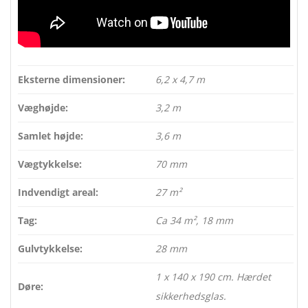
Eksterne dimensioner:
6,2 x 4,7 m
Væghøjde:
3,2 m
Samlet højde:
3,6 m
Vægtykkelse:
70 mm
Indvendigt areal:
27 m²
Tag:
Ca 34 m², 18 mm
Gulvtykkelse:
28 mm
1 x 140 x 190 cm. Hærdet
Døre:
sikkerhedsglas.