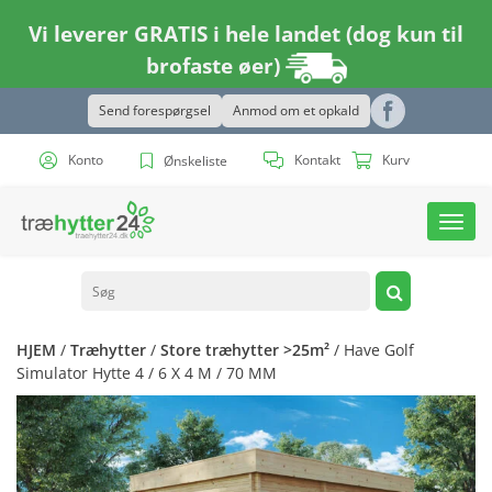
Vi leverer GRATIS i hele landet (dog kun til
brofaste øer)
Send forespørgsel
Anmod om et opkald
Konto
Kontakt
Kurv
Ønskeliste
Toggl
navig
HJEM
/
Træhytter
/
Store træhytter >25m²
/ Have Golf
Simulator Hytte 4 / 6 X 4 M / 70 MM