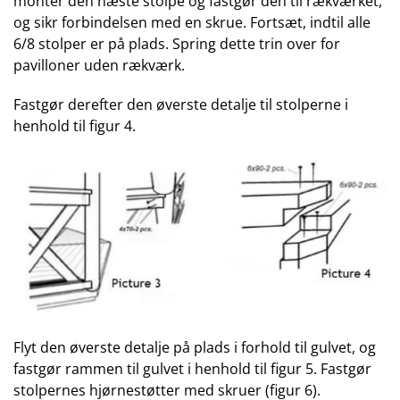
montér den næste stolpe og fastgør den til rækværket,
og sikr forbindelsen med en skrue. Fortsæt, indtil alle
6/8 stolper er på plads. Spring dette trin over for
pavilloner uden rækværk.
Fastgør derefter den øverste detalje til stolperne i
henhold til figur 4.
Flyt den øverste detalje på plads i forhold til gulvet, og
fastgør rammen til gulvet i henhold til figur 5. Fastgør
stolpernes hjørnestøtter med skruer (figur 6).