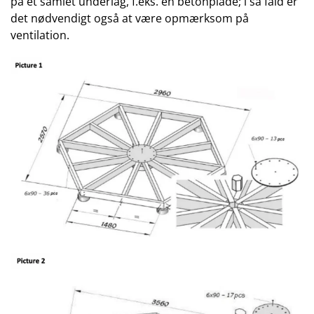
på et samlet underlag, f.eks. en betonplade; i så fald er
det nødvendigt også at være opmærksom på
ventilation.