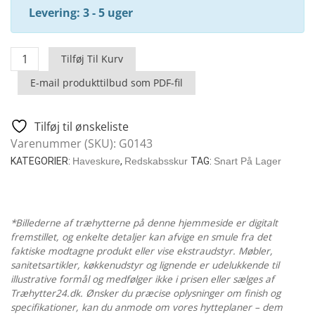
Levering: 3 - 5 uger
Redskabsskur
Tilføj Til Kurv
Lucas
E-mail produkttilbud som PDF-fil
F
/
9
Tilføj til ønskeliste
M2
Varenummer (SKU):
G0143
/
KATEGORIER:
Haveskure
,
Redskabsskur
TAG:
Snart På Lager
44
MM
/
3
*Billederne af træhytterne på denne hjemmeside er digitalt
fremstillet, og enkelte detaljer kan afvige en smule fra det
X
faktiske modtagne produkt eller vise ekstraudstyr. Møbler,
3
sanitetsartikler, køkkenudstyr og lignende er udelukkende til
M
illustrative formål og medfølger ikke i prisen eller sælges af
antal
Træhytter24.dk. Ønsker du præcise oplysninger om finish og
specifikationer, kan du anmode om vores hytteplaner – dem