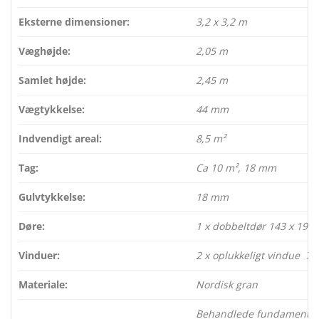
Eksterne dimensioner:
3,2 x 3,2 m
Væghøjde:
2,05 m
Samlet højde:
2,45 m
Vægtykkelse:
44 mm
Indvendigt areal:
8,5 m²
Tag:
Ca 10 m², 18 mm
Gulvtykkelse:
18 mm
Døre:
1 x dobbeltdør 143 x 199
Vinduer:
2 x oplukkeligt vindue 70
Materiale:
Nordisk gran
Behandlede fundamentsbjæ