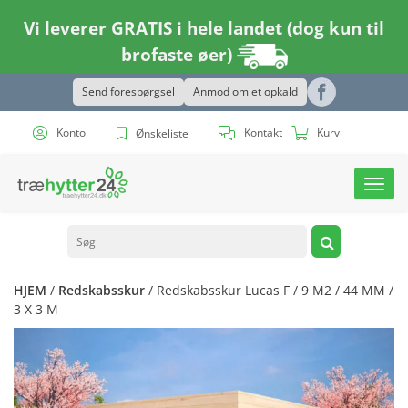
Vi leverer GRATIS i hele landet (dog kun til
brofaste øer)
Send forespørgsel
Anmod om et opkald
Konto
Kontakt
Kurv
Ønskeliste
Toggl
navig
HJEM
/
Redskabsskur
/ Redskabsskur Lucas F / 9 M2 / 44 MM /
3 X 3 M