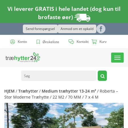
Vi leverer GRATIS i hele landet (dog kun til
brofaste øer)
Send forespørgsel
Anmod om et opkald
Konto
Kontakt
Kurv
Ønskeliste
Toggl
navig
HJEM
/
Træhytter
/
Medium træhytter 13-24 m²
/ Roberta –
Stor Moderne Træhytte / 22 M2 / 70 MM / 7 x 4 M