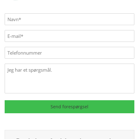
Name
(Påkrævet)
E-
mail
(Påkrævet)
Phone
Message
Send forespørgsel