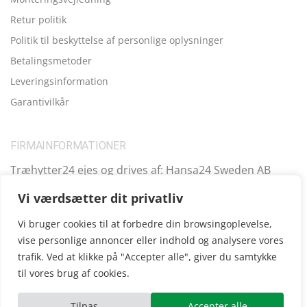
Retur politik
Politik til beskyttelse af personlige oplysninger
Betalingsmetoder
Leveringsinformation
Garantivilkår
FIRMAINFORMATIONER
Træhytter24 ejes og drives af: Hansa24 Sweden AB
Registreringsnummer (SE): SE559099731701 Adresse:
Vi værdsætter dit privatliv
Kungsbro Strand 29, 112 26 Stockholm, Sverige.
Vi bruger cookies til at forbedre din browsingoplevelse,
vise personlige annoncer eller indhold og analysere vores
trafik. Ved at klikke på "Accepter alle", giver du samtykke
Copyright © 2025
Træhytter24
, vi opererer også i følgende
til vores brug af cookies.
andre lande:
SE
|
FI
|
FR
|
DE
|
UK
|
IE
|
AT
|
EE
|
ES
Tilpas
Accepter alle