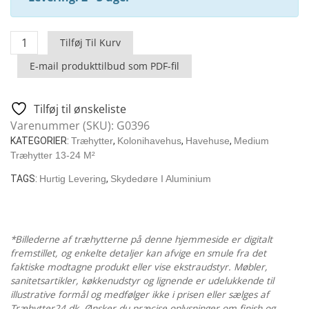
Roberta
Tilføj Til Kurv
-
E-mail produkttilbud som PDF-fil
Stor
Moderne
Træhytte
Tilføj til ønskeliste
/
Varenummer (SKU):
G0396
22
KATEGORIER:
Træhytter
,
Kolonihavehus
,
Havehuse
,
Medium
M2
Træhytter 13-24 M²
/
TAGS:
Hurtig Levering
,
Skydedøre I Aluminium
70
MM
/
7
*Billederne af træhytterne på denne hjemmeside er digitalt
x
fremstillet, og enkelte detaljer kan afvige en smule fra det
faktiske modtagne produkt eller vise ekstraudstyr. Møbler,
4
sanitetsartikler, køkkenudstyr og lignende er udelukkende til
M
illustrative formål og medfølger ikke i prisen eller sælges af
antal
Træhytter24.dk. Ønsker du præcise oplysninger om finish og