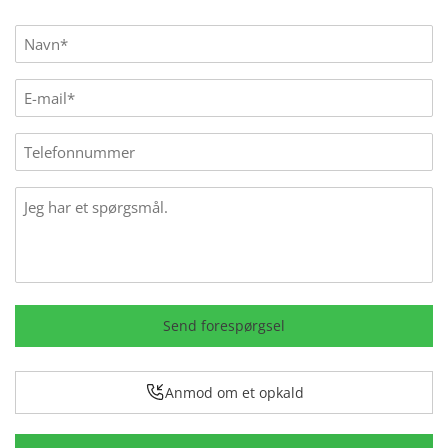
Name
(Påkrævet)
E-
mail
(Påkrævet)
Phone
Message
Send forespørgsel
Anmod om et opkald