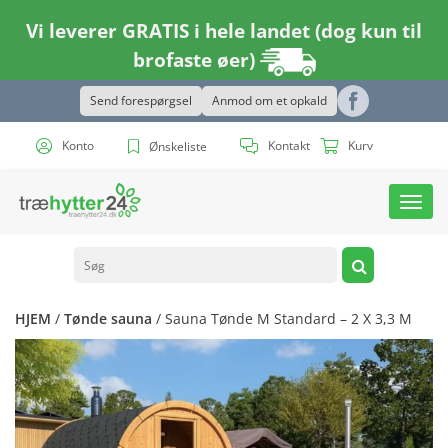
Vi leverer GRATIS i hele landet (dog kun til
brofaste øer)
Send forespørgsel
Anmod om et opkald
Konto
Kontakt
Kurv
Ønskeliste
Toggl
navig
HJEM
/
Tønde sauna
/ Sauna Tønde M Standard – 2 X 3,3 M