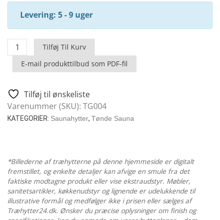
Levering: 5 - 9 uger
Sauna
Tilføj Til Kurv
Tønde
E-mail produkttilbud som PDF-fil
M
Standard
-
Tilføj til ønskeliste
2
Varenummer (SKU):
TG004
X
KATEGORIER:
Saunahytter
,
Tønde Sauna
3,3
M
antal
*Billederne af træhytterne på denne hjemmeside er digitalt
fremstillet, og enkelte detaljer kan afvige en smule fra det
faktiske modtagne produkt eller vise ekstraudstyr. Møbler,
sanitetsartikler, køkkenudstyr og lignende er udelukkende til
illustrative formål og medfølger ikke i prisen eller sælges af
Træhytter24.dk. Ønsker du præcise oplysninger om finish og