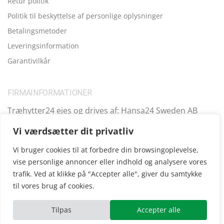
Retur politik
Politik til beskyttelse af personlige oplysninger
Betalingsmetoder
Leveringsinformation
Garantivilkår
FIRMAINFORMATIONER
Træhytter24 ejes og drives af: Hansa24 Sweden AB
Registreringsnummer (SE): SE559099731701 Adresse:
Vi værdsætter dit privatliv
Kungsbro Strand 29, 112 26 Stockholm, Sverige.
Vi bruger cookies til at forbedre din browsingoplevelse,
vise personlige annoncer eller indhold og analysere vores
trafik. Ved at klikke på "Accepter alle", giver du samtykke
Copyright © 2025
Træhytter24
, vi opererer også i følgende
til vores brug af cookies.
andre lande:
SE
|
FI
|
FR
|
DE
|
UK
|
IE
|
AT
|
EE
|
ES
Tilpas
Accepter alle
ube