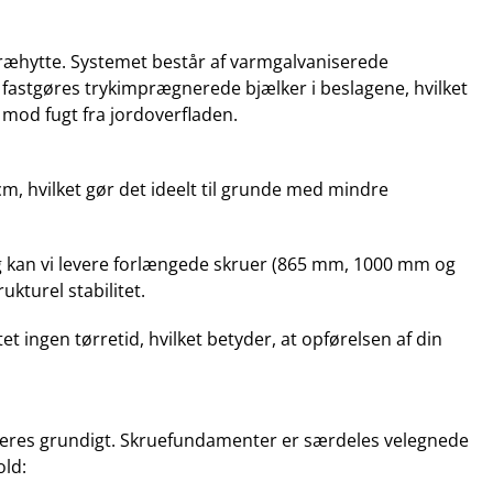
 træhytte. Systemet består af varmgalvaniserede
r fastgøres trykimprægnerede bjælker i beslagene, hvilket
 mod fugt fra jordoverfladen.
cm, hvilket gør det ideelt til grunde med mindre
ag kan vi levere forlængede skruer (865 mm, 1000 mm og
kturel stabilitet.
ngen tørretid, hvilket betyder, at opførelsen af din
lleres grundigt. Skruefundamenter er særdeles velegnede
old: