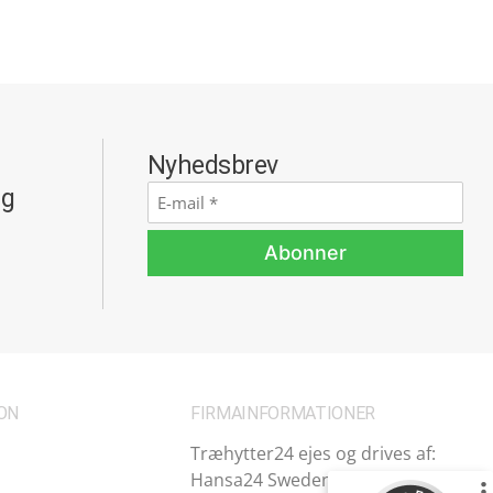
Nyhedsbrev
ng
E-
mail
*
Abonner
ON
FIRMAINFORMATIONER
Træhytter24 ejes og drives af:
Hansa24 Sweden AB