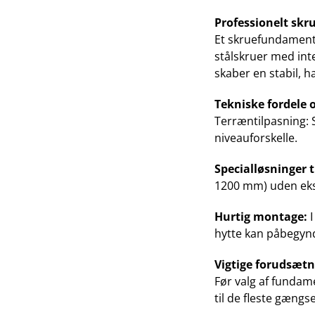
Professionelt sk
Et skruefundament 
stålskruer med int
skaber en stabil, 
Tekniske fordele og
Terræntilpasning: S
niveauforskelle.
Specialløsninger t
1200 mm) uden ekst
Hurtig montage:
I
hytte kan påbegynd
Vigtige forudsætni
Før valg af fundam
til de fleste gængs