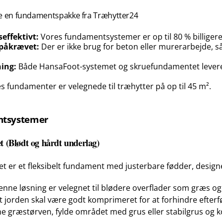
ge en fundamentspakke fra Træhytter24
effektivt:
Vores fundamentsystemer er op til 80 % billiger
 påkrævet:
Der er ikke brug for beton eller murerarbejde, så
ing:
Både HansaFoot-systemet og skruefundamentet levere
s fundamenter er velegnede til træhytter på op til 45 m².
ntsystemer
 (Blødt og hårdt underlag)
 er et fleksibelt fundament med justerbare fødder, designet
nne løsning er velegnet til blødere overflader som græs og fa
t jorden skal være godt komprimeret for at forhindre efterf
erne græstørven, fylde området med grus eller stabilgrus og