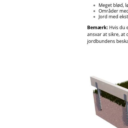
Meget blød, lø
Områder med k
Jord med ekst
Bemærk:
Hvis du e
ansvar at sikre, at 
jordbundens beska