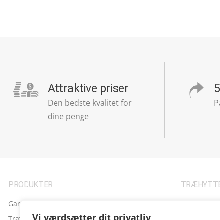
Attraktive priser
5
Den bedste kvalitet for
P
dine penge
PRODUKTER
TRÆHYTTE
Garager
Hjem
Vi værdsætter dit privatliv
Træhytter
Om os