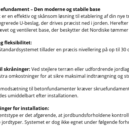
ruefundament – Den moderne og stabile base
er en effektiv og skånsom løsning til etablering af din nye
egrerede U-beslag, der drives præcist ned i jorden. Herefte
hævet og ventileret base, der beskytter det Nordiske tømmer
 fleksibilitet:
tandardsystemet tillader en præcis nivellering på op til 30 
il skråninger:
Ved stejlere terræn eller udfordrende jordl
ra omkostninger for at sikre maksimal indtrængning og stru
 modsætning til betonfundamenter kræver skruefundamentet i
es umiddelbart efter installationen.
nger for installation:
entstype er det afgørende, at jordbundsforholdene kontro
e jordtyper. Systemet er dog ikke egnet under følgende forh