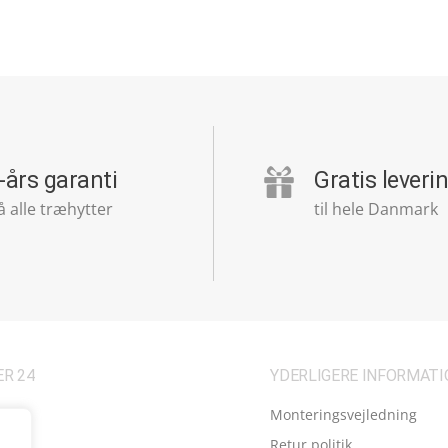
-års garanti
Gratis leveri
å alle træhytter
til hele Danmark
R 24
YDERLIGERE INFORMATI
Monteringsvejledning
Retur politik