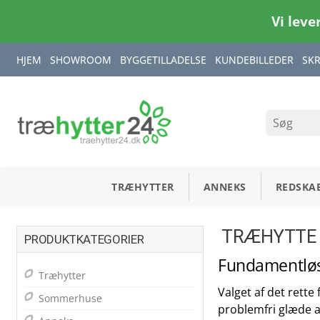
Vi leve
HJEM
SHOWROOM
BYGGETILLADELSE
KUNDEBILLEDER
SK
TRÆHYTTER
ANNEKS
REDSKA
TRÆHYTTE
PRODUKTKATEGORIER
Fundamentløs
Træhytter
Valget af det rette
Sommerhuse
problemfri glæde a