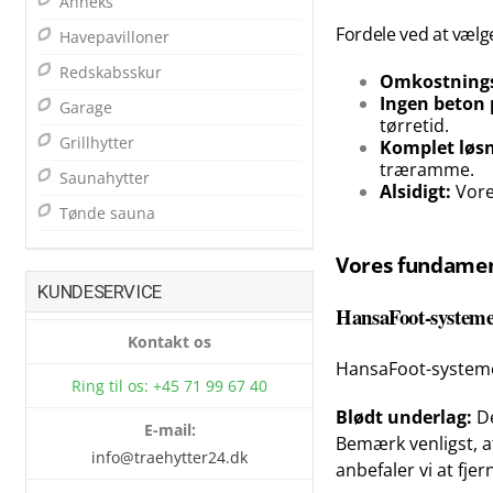
Anneks
Fordele ved at væl
Havepavilloner
Redskabsskur
Omkostnings
Ingen beton
Garage
tørretid.
Grillhytter
Komplet løsn
træramme.
Saunahytter
Alsidigt:
Vore
Tønde sauna
Vores fundame
KUNDESERVICE
HansaFoot-systemet
Kontakt os
HansaFoot-systemet
Ring til os: +45 71 99 67 40
Blødt underlag:
De
E-mail:
Bemærk venligst, a
info@traehytter24.dk
anbefaler vi at fj