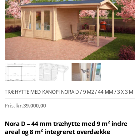
TRÆHYTTE MED KANOPI NORA D / 9 M2 / 44 MM / 3 X 3 M
Pris:
kr.
39.000,00
Nora D – 44 mm træhytte med 9 m² indre
areal og 8 m² integreret overdække