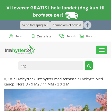
Vi leverer GRATIS i hele landet (dog kun til
brofaste øer)
Send forespørgsel
Anmod om et opkald
Konto
Kontakt
Kurv
Ønskeliste
Toggl
navig
HJEM
/
Træhytter
/
Træhytter med terrasse
/ Træhytte Med
Kanopi Nora D / 9 M2 / 44 MM / 3 X 3 M