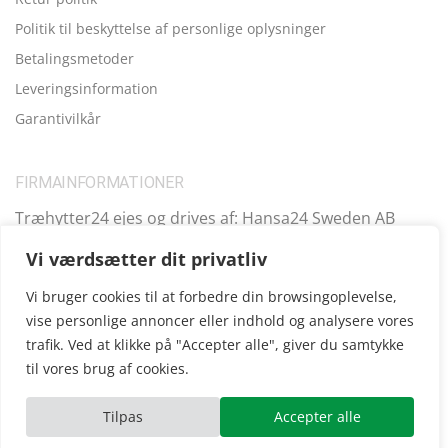
Politik til beskyttelse af personlige oplysninger
Betalingsmetoder
Leveringsinformation
Garantivilkår
FIRMAINFORMATIONER
Træhytter24 ejes og drives af: Hansa24 Sweden AB
Registreringsnummer (SE): SE559099731701 Adresse:
Vi værdsætter dit privatliv
Kungsbro Strand 29, 112 26 Stockholm, Sverige.
Vi bruger cookies til at forbedre din browsingoplevelse,
vise personlige annoncer eller indhold og analysere vores
trafik. Ved at klikke på "Accepter alle", giver du samtykke
Copyright © 2025
Træhytter24
, vi opererer også i følgende
til vores brug af cookies.
andre lande:
SE
|
FI
|
FR
|
DE
|
UK
|
IE
|
AT
|
EE
|
ES
Tilpas
Accepter alle
ube