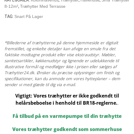
M2
8-12m²
,
Træhytter Med Terrasse
/
TAG:
Snart På Lager
44
MM
/
3
*Billederne af træhytterne på denne hjemmeside er digitalt
X
fremstillet, og enkelte detaljer kan afvige en smule fra det
faktiske modtagne produkt eller vise ekstraudstyr. Møbler,
3
sanitetsartikler, køkkenudstyr og lignende er udelukkende til
M
illustrative formål og medfølger ikke i prisen eller sælges af
antal
Træhytter24.dk. Ønsker du præcise oplysninger om finish og
specifikationer, kan du anmode om vores hytteplaner – dem
sender vi med glæde til dig via e-mail.
Vigtigt: Vores træhytter er ikke godkendt til
helårsbeboelse i henhold til BR18-reglerne.
.
Få tilbud på en varmepumpe til din træhytte
Vores træhytter godkendt som sommerhuse