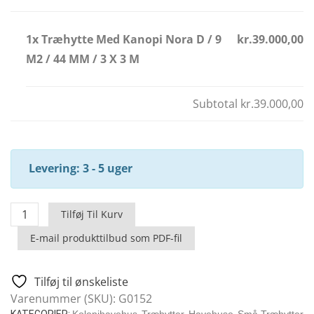
1x Træhytte Med Kanopi Nora D / 9
kr.39.000,00
M2 / 44 MM / 3 X 3 M
Subtotal
kr.39.000,00
Levering: 3 - 5 uger
Træhytte
Tilføj Til Kurv
Med
E-mail produkttilbud som PDF-fil
Kanopi
Nora
D
Tilføj til ønskeliste
/
Varenummer (SKU):
G0152
9
KATEGORIER:
Kolonihavehus
,
Træhytter
,
Havehuse
,
Små Træhytter