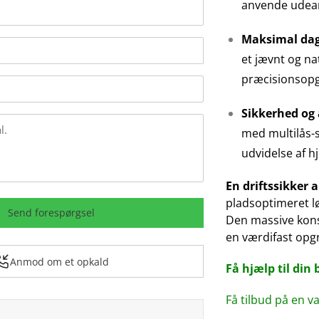
anvende udeare
Maksimal dags
et jævnt og nat
præcisionsopga
Sikkerhed og
med multilås-s
udvidelse af 
En driftssikker a
pladsoptimeret lø
Send forespørgsel
Den massive kons
en værdifast opgr
Anmod om et opkald
Få hjælp til din 
Få tilbud på en 