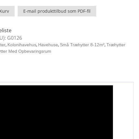
 Kurv
E-mail produkttilbud som PDF-fil
m
eliste
U):
G0126
ter
,
Kolonihavehus
,
Havehuse
,
Små Træhytter 8-12m²
,
Træhytter
tter Med Opbevaringsrum