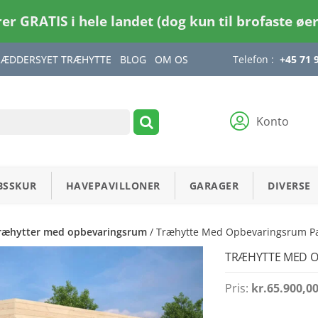
rer GRATIS i hele landet (dog kun til brofaste øe
RÆDDERSYET TRÆHYTTE
BLOG
OM OS
Telefon :
+45 71 
Konto
BSSKUR
HAVEPAVILLONER
GARAGER
DIVERSE
ræhytter med opbevaringsrum
/ Træhytte Med Opbevaringsrum Pau
TRÆHYTTE MED OPB
Pris:
kr.
65.900,0