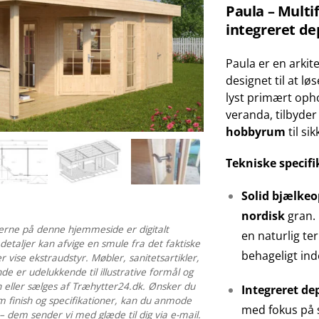
Paula – Mult
integreret d
Paula er en arki
designet til at l
lyst primært oph
veranda, tilbyder 
hobbyrum
til si
Tekniske specifi
Solid bjælke
nordisk
gran. 
terne på denne hjemmeside er digitalt
en naturlig te
 detaljer kan afvige en smule fra det faktiske
behageligt ind
 vise ekstraudstyr. Møbler, sanitetsartikler,
de er udelukkende til illustrative formål og
n eller sælges af Træhytter24.dk. Ønsker du
Integreret d
m finish og specifikationer, kan du anmode
med fokus på s
 dem sender vi med glæde til dig via e-mail.