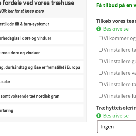
e fordele ved vores træhuse
Få tilbud på en
Klik her for at læse mere
Tilkøb vores te
stillede tilt & turn-systemer
Beskrivelse
Vi kommer og 
erhedsglas i døre og vinduer
Vi installere 
erede døre og vinduer
Vi installere g
ag, dørhåndtag og låse er fremstillet i Europa
Vi installere 
 seler
Vi installere 
Vi installere 
ngsomt voksende tæt nordisk gran
Træhytteisoleri
erfaring
Beskrivelse