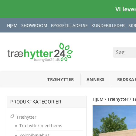
Vi leve
HJEM
SHOWROOM
BYGGETILLADELSE
KUNDEBILLEDER
SK
TRÆHYTTER
ANNEKS
REDSKA
HJEM
/
Træhytter
/
T
PRODUKTKATEGORIER
Træhytter
Træhytter med hems
Kolonihavehus