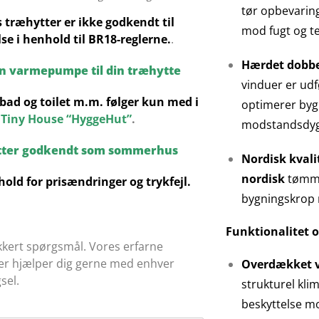
tør opbevaring
s træhytter er ikke godkendt til
mod fugt og t
se i henhold til BR18-reglerne.
.
Hærdet dobbe
en varmepumpe til din træhytte
vinduer er udf
bad og toilet m.m. følger kun med i
optimerer bygn
Tiny House “HyggeHut”
.
modstandsdygt
tter godkendt som sommerhus
Nordisk kvali
nordisk
tømmer
hold for prisændringer og trykfejl.
bygningskrop 
Funktionalitet o
kkert spørgsmål. Vores erfarne
ter hjælper dig gerne med enhver
Overdækket 
sel.
strukturel kli
beskyttelse mo