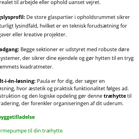
alet til arbejde eller ophold uanset vejret.
lysprofil:
De store glaspartier i opholdsrummet sikrer
urligt lysindfald, hvilket er en teknisk forudsætning for
ver eller kreative projekter.
 adgang:
Begge sektioner er udstyret med robuste døre
ystemer, der sikrer dine ejendele og gør hytten til en tryg
hjemmets kvadratmeter.
lt-i-én-løsning:
Paula er for dig, der søger en
sning, hvor æstetik og praktisk funktionalitet følges ad.
truktion og den logiske opdeling gør denne
træhytte
til
adering, der forenkler organiseringen af dit uderum.
byggetilladelse
varmepumpe til din træhytte