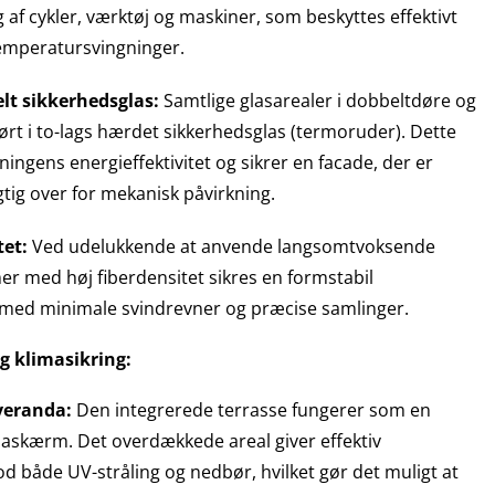
 af cykler, værktøj og maskiner, som beskyttes effektivt
emperatursvingninger.
lt sikkerhedsglas:
Samtlige glasarealer i dobbeltdøre og
ørt i to-lags hærdet sikkerhedsglas (termoruder). Dette
ingens energieffektivitet og sikrer en facade, der er
ig over for mekanisk påvirkning.
tet:
Ved udelukkende at anvende langsomtvoksende
 med høj fiberdensitet sikres en formstabil
med minimale svindrevner og præcise samlinger.
g klimasikring:
veranda:
Den integrerede terrasse fungerer som en
maskærm. Det overdækkede areal giver effektiv
d både UV-stråling og nedbør, hvilket gør det muligt at