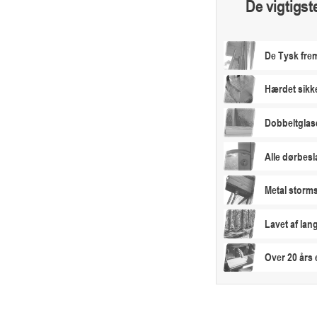
De vigtigst
De Tysk frem
Hærdet sikk
Dobbeltglas
Alle dørbesl
Metal storms
Lavet af la
Over 20 års 