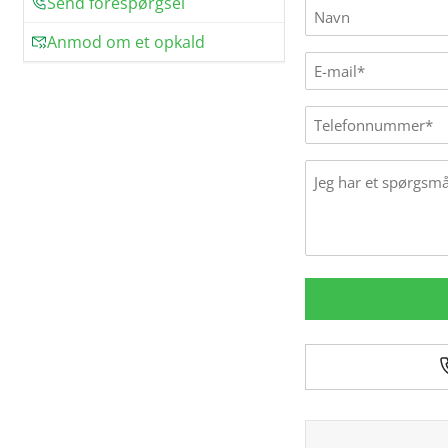
Send forespørgsel
Name
(Påkrævet)
Anmod om et opkald
E-
mail
(Påkrævet)
Phone
Message