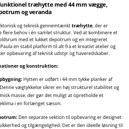
ifunktionel træhytte med 44 mm vægge,
epotrum og veranda
tektonisk og teknisk gennemtænkt
træhytte
, der er
øse flere behov i én samlet struktur. Ved at kombinere et
oldsrum med et lukket depotrum og en integreret
Paula en stabil platform til alt fra et kreativt atelier og
kker opbevaring af teknisk udstyr og haveredskaber.
kationer og konstruktion:
opbygning:
Hytten er udført i 44 mm tykke planker af
Denne vægtykkelse sikrer en høj strukturel stabilitet og
rmisk masse, der gør det muligt at opretholde et
eklima i en forlænget sæson.
epotrum:
Den separate sektion til opbevaring er designet
ikkerhed og tilgængelighed. Det er den ideelle løsning til