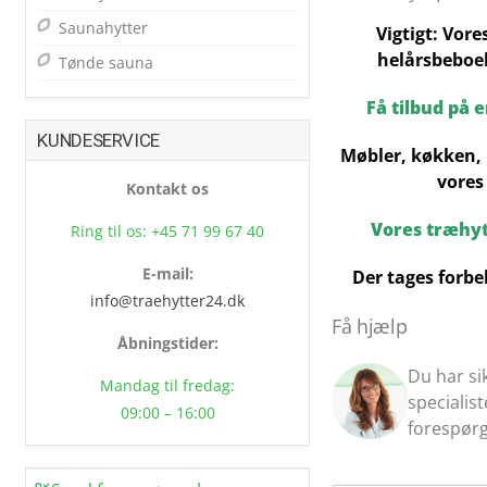
Saunahytter
Vigtigt: Vore
helårsbeboel
Tønde sauna
Få tilbud på 
KUNDESERVICE
Møbler, køkken, 
vores
Kontakt os
Vores træhy
Ring til os: +45 71 99 67 40
E-mail:
Der tages forbe
info@traehytter24.dk
Få hjælp
Åbningstider:
Du har si
Mandag til fredag:
specialis
09:00 – 16:00
forespørg