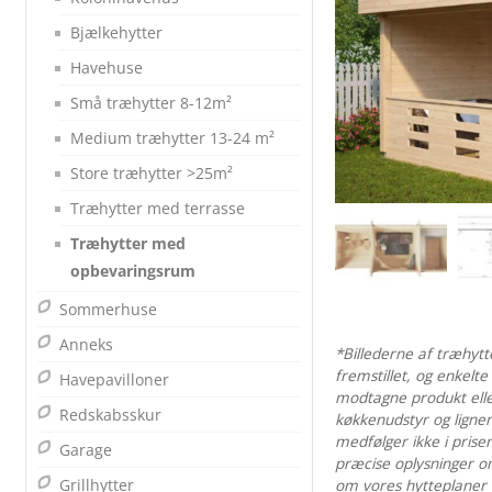
Bjælkehytter
Havehuse
Små træhytter 8-12m²
Medium træhytter 13-24 m²
Store træhytter >25m²
Træhytter med terrasse
Træhytter med
opbevaringsrum
Sommerhuse
Anneks
*Billederne af træhyt
fremstillet, og enkelte
Havepavilloner
modtagne produkt eller
Redskabsskur
køkkenudstyr og lignen
medfølger ikke i prise
Garage
præcise oplysninger o
Grillhytter
om vores hytteplaner –