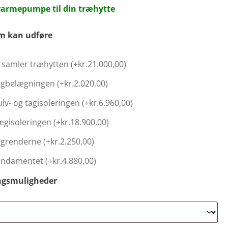
 varmepumpe til din træhytte
am kan udføre
samler træhytten (+
kr.
21.000,00
)
tagbelægningen (+
kr.
2.020,00
)
ulv- og tagisoleringen (+
kr.
6.960,00
)
vægisoleringen (+
kr.
18.900,00
)
tagrenderne (+
kr.
2.250,00
)
fundamentet (+
kr.
4.880,00
)
ngsmuligheder