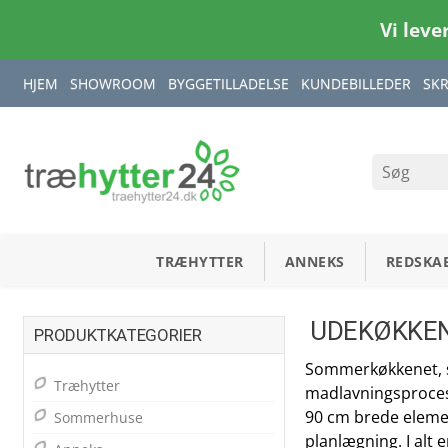
Vi leve
HJEM
SHOWROOM
BYGGETILLADELSE
KUNDEBILLEDER
SK
TRÆHYTTER
ANNEKS
REDSKA
UDEKØKKEN
PRODUKTKATEGORIER
Sommerkøkkenet, s
Træhytter
madlavningsprocess
90 cm brede eleme
Sommerhuse
planlægning. I alt e