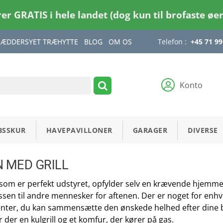
rer GRATIS i hele landet (dog kun til brofaste øe
RÆDDERSYET TRÆHYTTE
BLOG
OM OS
Telefon :
+45 71 99
Konto
BSSKUR
HAVEPAVILLONER
GARAGER
DIVERSE
 MED GRILL
om er perfekt udstyret, opfylder selv en krævende hjemme
en til andre mennesker for aftenen. Der er noget for enhv
nter, du kan sammensætte den ønskede helhed efter dine b
r der en kulgrill og et komfur, der kører på gas.