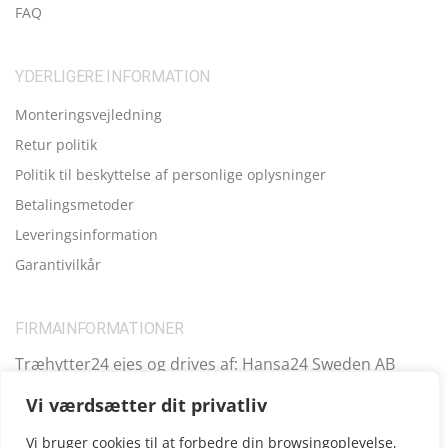
FAQ
YDERLIGERE INFORMATION
Monteringsvejledning
Retur politik
Politik til beskyttelse af personlige oplysninger
Betalingsmetoder
Leveringsinformation
Garantivilkår
FIRMAINFORMATIONER
Træhytter24 ejes og drives af: Hansa24 Sweden AB
Registreringsnummer (SE): SE559099731701 Adresse:
Vi værdsætter dit privatliv
Kungsbro Strand 29, 112 26 Stockholm, Sverige.
Vi bruger cookies til at forbedre din browsingoplevelse,