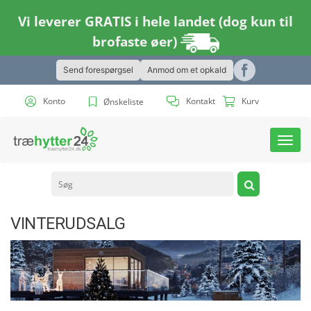
Vi leverer GRATIS i hele landet (dog kun til
brofaste øer)
Send forespørgsel
Anmod om et opkald
Konto
Kontakt
Kurv
Ønskeliste
Toggl
navig
VINTERUDSALG