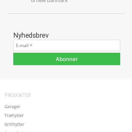
til hele Danmark
Nyhedsbrev
E-
mail
*
Abonner
PRODUKTER
Garager
Træhytter
Grillhytter