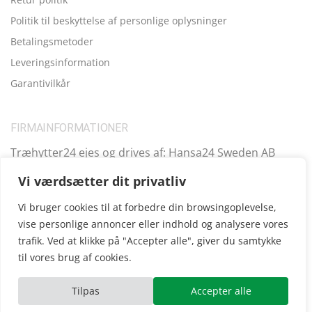
Politik til beskyttelse af personlige oplysninger
Betalingsmetoder
Leveringsinformation
Garantivilkår
FIRMAINFORMATIONER
Træhytter24 ejes og drives af: Hansa24 Sweden AB
Registreringsnummer (SE): SE559099731701 Adresse:
Vi værdsætter dit privatliv
Kungsbro Strand 29, 112 26 Stockholm, Sverige.
Vi bruger cookies til at forbedre din browsingoplevelse,
vise personlige annoncer eller indhold og analysere vores
trafik. Ved at klikke på "Accepter alle", giver du samtykke
Copyright © 2025
Træhytter24
, vi opererer også i følgende
til vores brug af cookies.
andre lande:
SE
|
FI
|
FR
|
DE
|
UK
|
IE
|
AT
|
EE
|
ES
Tilpas
Accepter alle
ube