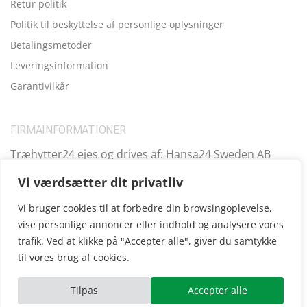
Retur politik
Politik til beskyttelse af personlige oplysninger
Betalingsmetoder
Leveringsinformation
Garantivilkår
FIRMAINFORMATIONER
Træhytter24 ejes og drives af: Hansa24 Sweden AB
Registreringsnummer (SE): SE559099731701 Adresse:
Vi værdsætter dit privatliv
Kungsbro Strand 29, 112 26 Stockholm, Sverige.
Vi bruger cookies til at forbedre din browsingoplevelse,
vise personlige annoncer eller indhold og analysere vores
trafik. Ved at klikke på "Accepter alle", giver du samtykke
Copyright © 2025
Træhytter24
, vi opererer også i følgende
til vores brug af cookies.
andre lande:
SE
|
FI
|
FR
|
DE
|
UK
|
IE
|
AT
|
EE
|
ES
Tilpas
Accepter alle
ube