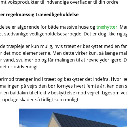
t voksprodukter til indvendige overflader til din ordre.
ver regelmæssig trævedligeholdelse
ldelse er afgørende for både massive huse og
træhytter
. Ma
t sædvanlige vedligeholdelsesarbejde. Det er dog ikke rigtig
e træpleje er kun mulig, hvis træet er beskyttet med en far
er det mod elementerne. Men dette virker kun, så længe mal
 vand, svulmer op og får malingen til at revne yderligere. D
 det er nødvendigt.
imod trænger ind i træet og beskytter det indefra. Hvor læn
alingen på vejrsiden bør fornyes hvert femte år, kan den si
en baldakin til effektiv beskyttelse mod vejret. Ligesom ved
t opdage skader så tidligt som muligt.