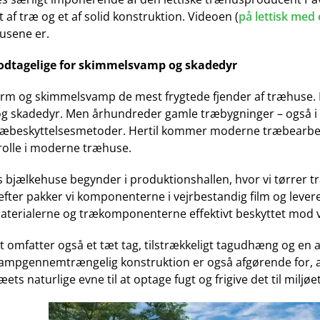
 af træ og et af solid konstruktion. Videoen (
på lettisk med
usene er.
modtagelige for skimmelsvamp og skadedyr
orm og skimmelsvamp de mest frygtede fjender af træhuse. Fa
 skadedyr. Men århundreder gamle træbygninger – også i S
beskyttelsesmetoder. Hertil kommer moderne træbearbej
 rolle i moderne træhuse.
es bjælkehuse begynder i produktionshallen, hvor vi tørrer 
efter pakker vi komponenterne i vejrbestandig film og levere
materialerne og trækomponenterne effektivt beskyttet mod ve
et omfatter også et tæt tag, tilstrækkeligt tagudhæng og en
mpgennemtrængelig konstruktion er også afgørende for, at 
ets naturlige evne til at optage fugt og frigive det til miljøet