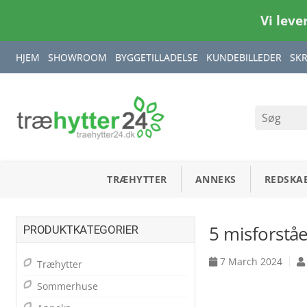
Vi leve
HJEM
SHOWROOM
BYGGETILLADELSE
KUNDEBILLEDER
SK
TRÆHYTTER
ANNEKS
REDSKA
5 misforståe
PRODUKTKATEGORIER
7 March 2024
Træhytter
Sommerhuse