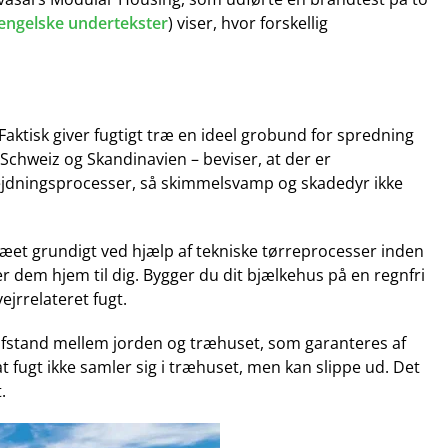
 engelske undertekster
) viser, hvor forskellig
ktisk giver fugtigt træ en ideel grobund for spredning
chweiz og Skandinavien – beviser, at der er
dningsprocesser, så skimmelsvamp og skadedyr ikke
træet grundigt ved hjælp af tekniske tørreprocesser inden
r dem hjem til dig. Bygger du dit bjælkehus på en regnfri
jrrelateret fugt.
 afstand mellem jorden og træhuset, som garanteres af
fugt ikke samler sig i træhuset, men kan slippe ud. Det
.