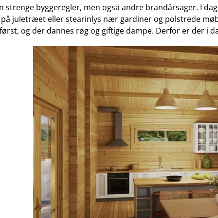
kun strenge byggeregler, men også andre brandårsager. I da
 lys på juletræet eller stearinlys nær gardiner og polstrede mø
st, og der dannes røg og giftige dampe. Derfor er der i dag 