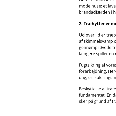
modelhuse: et lavet
brandadfærden i h
2. Træhytter er 
Ud over ild er træ
af skimmelsvamp og
gennemprøvede træ
længere spiller en
Fugtsikring af vor
forarbejdning. Her
dag, er isolerings
Beskyttelse af træ
fundamentet. En da
sker på grund af træ