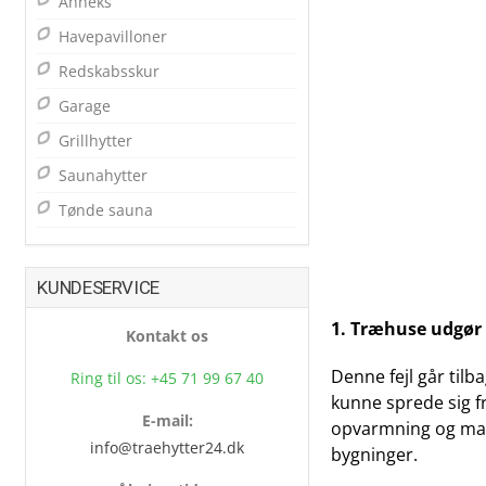
Anneks
Havepavilloner
Redskabsskur
Garage
Grillhytter
Saunahytter
Tønde sauna
KUNDESERVICE
1. Træhuse udgør 
Kontakt os
Denne fejl går til
Ring til os: +45 71 99 67 40
kunne sprede sig f
E-mail:
opvarmning og madla
info@traehytter24.dk
bygninger.