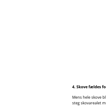
4. Skove fældes f
Mens hele skove bl
steg skovarealet me