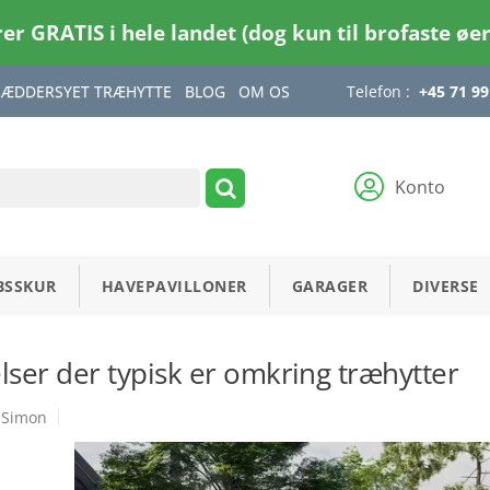
rer GRATIS i hele landet (dog kun til brofaste øe
RÆDDERSYET TRÆHYTTE
BLOG
OM OS
Telefon :
+45 71 99
Konto
BSSKUR
HAVEPAVILLONER
GARAGER
DIVERSE
lser der typisk er omkring træhytter
Simon