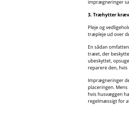
imprægneringer sam
3. Træhytter kræ
Pleje og vedligeho
træpleje ud over de
En sådan omfattend
træet, der beskytt
ubeskyttet, opsuger
reparere den, hvis
Imprægneringer der
placeringen. Mens m
hvis husvæggen har 
regelmæssigt for a