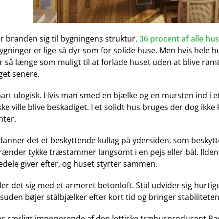
r branden sig til bygningens struktur.
36 procent af alle h
gninger er lige så dyr som for solide huse. Men hvis hele h
r så længe som muligt til at forlade huset uden at blive ramt
get senere.
art ulogisk. Hvis man smed en bjælke og en mursten ind i et 
e ville blive beskadiget. I et solidt hus bruges der dog 
nter.
anner det et beskyttende kullag på ydersiden, som beskytte
rænder tykke træstammer langsomt i en pejs eller bål. Ilden
dele giver efter, og huset styrter sammen.
er det sig med et armeret betonloft. Stål udvider sig hurtig
uden bøjer stålbjælker efter kort tid og bringer stabiliteten a
s særligt imponerende af den lettiske træhusproducent Pa