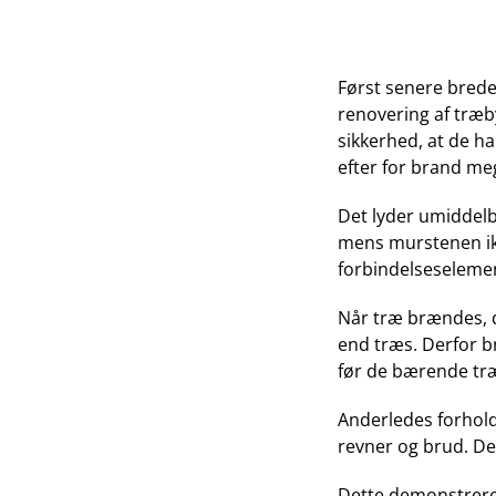
Først senere brede
renovering af træby
sikkerhed, at de ha
efter for brand me
Det lyder umiddelb
mens murstenen ikk
forbindelseseleme
Når træ brændes, d
end træs. Derfor b
før de bærende træ
Anderledes forhold
revner og brud. Des
Dette demonstrere