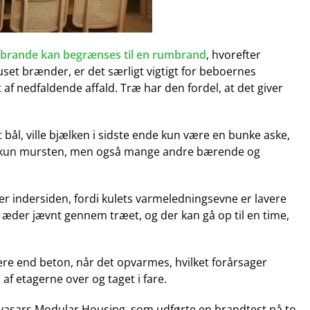
usbrande kan begrænses til en rumbrand
, hvorefter
uset brænder, er det særligt vigtigt for beboernes
 af nedfaldende affald. Træ har den fordel, at det giver
bål, ville bjælken i sidste ende kun være en bunke aske,
ikke kun mursten, men også mange andre bærende og
r indersiden, fordi kulets varmeledningsevne er lavere
 æder jævnt gennem træet, og der kan gå op til en time,
ere end beton, når det opvarmes, hvilket forårsager
f ​​etagerne over og taget i fare.
vasars Modular Housing, som udførte en brandtest på to