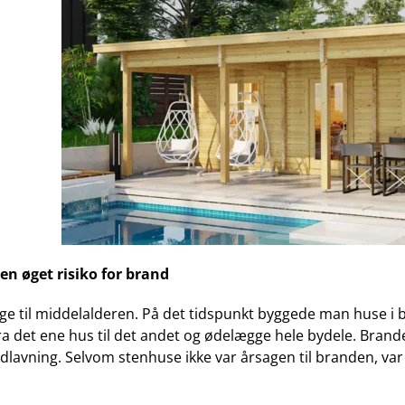
en øget risiko for brand
bage til middelalderen. På det tidspunkt byggede man huse i 
ra det ene hus til det andet og ødelægge hele bydele. Brande
vning. Selvom stenhuse ikke var årsagen til branden, var de