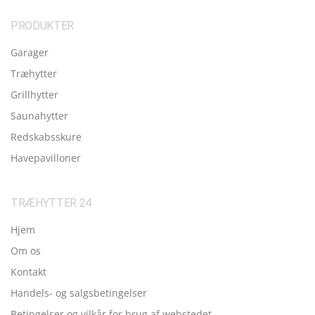
PRODUKTER
Garager
Træhytter
Grillhytter
Saunahytter
Redskabsskure
Havepavilloner
TRÆHYTTER 24
Hjem
Om os
Kontakt
Handels- og salgsbetingelser
Betingelser og vilkår for brug af webstedet