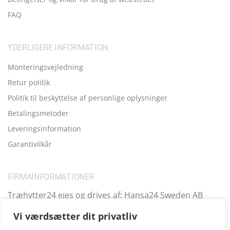
FAQ
YDERLIGERE INFORMATION
Monteringsvejledning
Retur politik
Politik til beskyttelse af personlige oplysninger
Betalingsmetoder
Leveringsinformation
Garantivilkår
FIRMAINFORMATIONER
Træhytter24 ejes og drives af: Hansa24 Sweden AB
Registreringsnummer (SE): SE559099731701 Adresse:
Vi værdsætter dit privatliv
Kungsbro Strand 29, 112 26 Stockholm, Sverige.