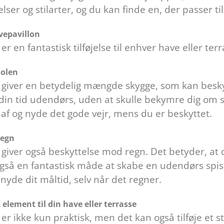
elser og stilarter, og du kan finde en, der passer ti
vepavillon
er en fantastisk tilføjelse til enhver have eller ter
solen
 giver en betydelig mængde skygge, som kan besky
din tid udendørs, uden at skulle bekymre dig om so
af og nyde det gode vejr, mens du er beskyttet.
regn
 giver også beskyttelse mod regn. Det betyder, at
også en fantastisk måde at skabe en udendørs spi
nyde dit måltid, selv når det regner.
dt element til din have eller terrasse
er ikke kun praktisk, men det kan også tilføje et sti