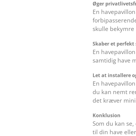
Øger privatlivetsf
En havepavillon 
forbipasserende
skulle bekymre 
Skaber et perfekt s
En havepavillon 
samtidig have ma
Let at installere 
En havepavillon 
du kan nemt reng
det kræver mini
Konklusion
Som du kan se, 
til din have el