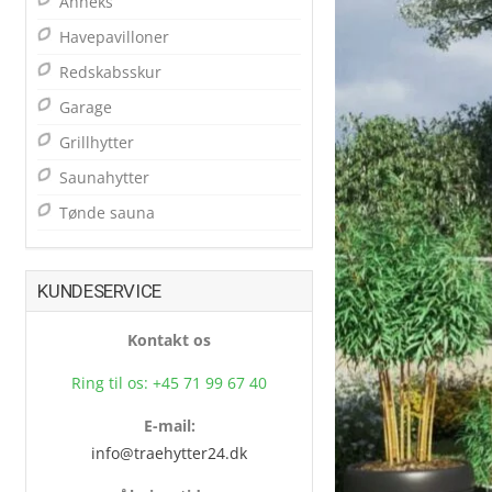
Anneks
Havepavilloner
Redskabsskur
Garage
Grillhytter
Saunahytter
Tønde sauna
KUNDESERVICE
Kontakt os
Ring til os: +45 71 99 67 40
E-mail:
info@traehytter24.dk