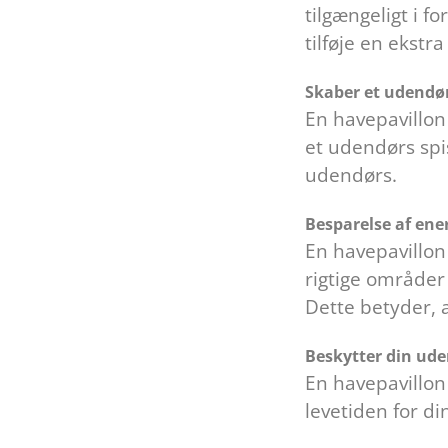
tilgængeligt i fo
tilføje en ekstr
Skaber et udendø
En havepavillon
et udendørs spi
udendørs.
Besparelse af en
En havepavillon
rigtige områder
Dette betyder, 
Beskytter din ud
En havepavillon
levetiden for d