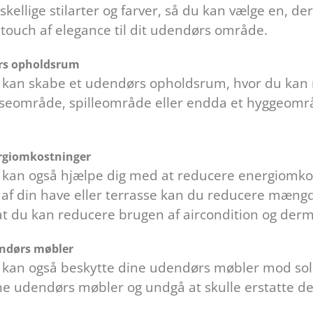
rskellige stilarter og farver, så du kan vælge en, der
a touch af elegance til dit udendørs område.
rs opholdsrum
 kan skabe et udendørs opholdsrum, hvor du kan 
seområde, spilleområde eller endda et hyggeområd
ergiomkostninger
 kan også hjælpe dig med at reducere energiomkos
 af din have eller terrasse kan du reducere mængd
at du kan reducere brugen af aircondition og de
endørs møbler
 kan også beskytte dine udendørs møbler mod sols
ine udendørs møbler og undgå at skulle erstatte de