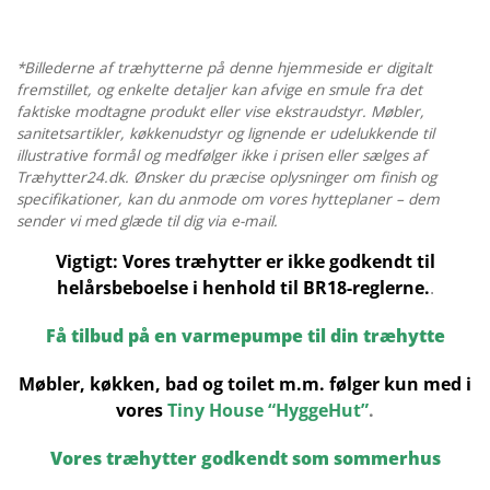
X
3,3
M
*Billederne af træhytterne på denne hjemmeside er digitalt
antal
fremstillet, og enkelte detaljer kan afvige en smule fra det
faktiske modtagne produkt eller vise ekstraudstyr. Møbler,
sanitetsartikler, køkkenudstyr og lignende er udelukkende til
illustrative formål og medfølger ikke i prisen eller sælges af
Træhytter24.dk. Ønsker du præcise oplysninger om finish og
specifikationer, kan du anmode om vores hytteplaner – dem
sender vi med glæde til dig via e-mail.
Vigtigt: Vores træhytter er ikke godkendt til
helårsbeboelse i henhold til BR18-reglerne.
.
Få tilbud på en varmepumpe til din træhytte
Møbler, køkken, bad og toilet m.m. følger kun med i
vores
Tiny House “HyggeHut”
.
Vores træhytter godkendt som sommerhus