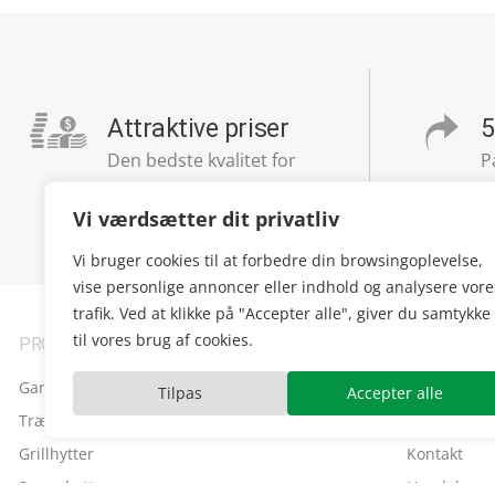
Attraktive priser
5
Den bedste kvalitet for
P
dine penge
Vi værdsætter dit privatliv
Vi bruger cookies til at forbedre din browsingoplevelse,
vise personlige annoncer eller indhold og analysere vore
trafik. Ved at klikke på "Accepter alle", giver du samtykke
til vores brug af cookies.
PRODUKTER
TRÆHYTTE
Garager
Hjem
Tilpas
Accepter alle
Træhytter
Om os
Grillhytter
Kontakt
Saunahytter
Handels- og