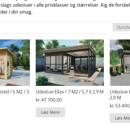
e slags udestuer i alle prisklasser og størrelser. Kig de for
der i din smag.
isted / 5 M2 / 3
Udestue Elias / 7 M2 / 5,7 X 2,9 M
Udestue El
2,9 M
kr.
47.700,00
kr.
53.400
Læs Mere
Læs Me