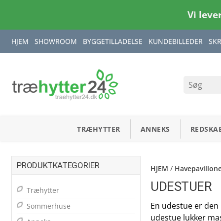
Vi leve
HJEM
SHOWROOM
BYGGETILLADELSE
KUNDEBILLEDER
SK
TRÆHYTTER
ANNEKS
REDSKA
PRODUKTKATEGORIER
HJEM
/
Havepavillon
UDESTUER
Træhytter
En udestue er den p
Sommerhuse
udestue lukker mass