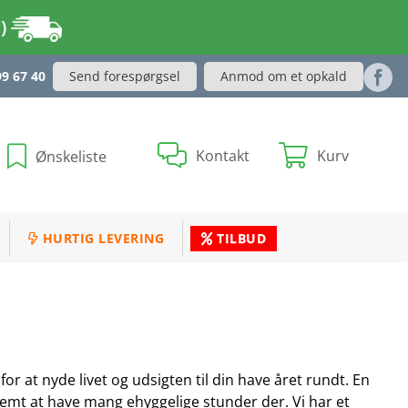
r)
Send forespørgsel
Anmod om et opkald
99 67 40
Kontakt
Kurv
Ønskeliste
HURTIG LEVERING
TILBUD
or at nyde livet og udsigten til din have året rundt. En
 nemt at have mang ehyggelige stunder der. Vi har et