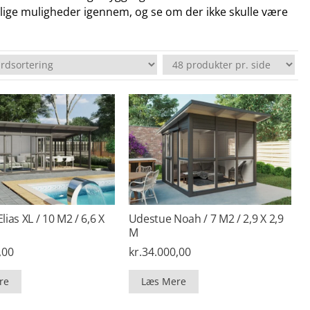
skellige muligheder igennem, og se om der ikke skulle være
ias XL / 10 M2 / 6,6 X
Udestue Noah / 7 M2 / 2,9 X 2,9
M
,00
kr.
34.000,00
re
Læs Mere