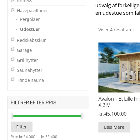
Anneks
udvalg af forkellig
Havepavilloner
en udestue som fal
Pergolaer
Udestuer
Viser 4 resultater
Redskabsskur
Garage
Grillhytter
Saunahytter
Tønde sauna
Avalon – Et Lille Fr
FILTRER EFTER PRIS
X 2 M
kr.
45.100,00
Mindste
Højeste
Filter
Læs Mere
pris
pris
Pris:
kr.34.000
—
kr.53.400