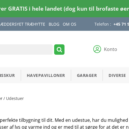
rer GRATIS i hele landet (dog kun til brofaste øe
RÆDDERSYET TRÆHYTTE
BLOG
OM OS
Telefon :
+45 71 
Konto
BSSKUR
HAVEPAVILLONER
GARAGER
DIVERSE
er
/ Udestuer
erfekte tilbygning til dit. Med en udestue, har du mulighed f
er af lys og varme ind og er med til at sørge for at det er