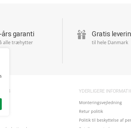
-års garanti
Gratis leveri
å alle træhytter
til hele Danmark
s
R 24
YDERLIGERE INFORMATI
Monteringsvejledning
Retur politik
Politik til beskyttelse af p
 salgsbetingelser
Betalingsmetoder