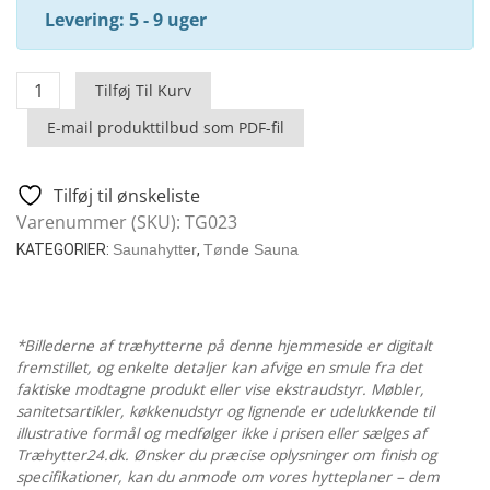
Levering: 5 - 9 uger
Everest
Tilføj Til Kurv
Mini
E-mail produkttilbud som PDF-fil
-
Havesauna
Med
Tilføj til ønskeliste
Forrum
Varenummer (SKU):
TG023
/
KATEGORIER:
Saunahytter
,
Tønde Sauna
4
x
2
M
*Billederne af træhytterne på denne hjemmeside er digitalt
fremstillet, og enkelte detaljer kan afvige en smule fra det
antal
faktiske modtagne produkt eller vise ekstraudstyr. Møbler,
sanitetsartikler, køkkenudstyr og lignende er udelukkende til
illustrative formål og medfølger ikke i prisen eller sælges af
Træhytter24.dk. Ønsker du præcise oplysninger om finish og
specifikationer, kan du anmode om vores hytteplaner – dem