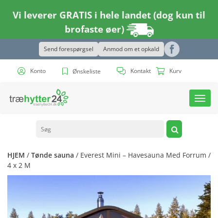
Vi leverer GRATIS i hele landet (dog kun til
brofaste øer)
Send forespørgsel
Anmod om et opkald
Konto
Kontakt
Kurv
Ønskeliste
Toggl
navig
HJEM
/
Tønde sauna
/ Everest Mini – Havesauna Med Forrum /
4 x 2 M