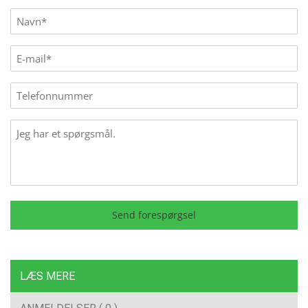
Name
(Påkrævet)
E-
mail
(Påkrævet)
Phone
Message
Send forespørgsel
LÆS MERE