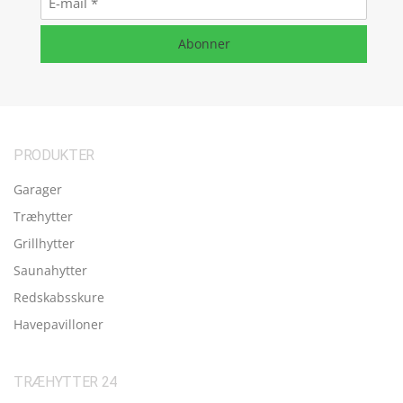
mail
*
Abonner
PRODUKTER
Garager
Træhytter
Grillhytter
Saunahytter
Redskabsskure
Havepavilloner
TRÆHYTTER 24