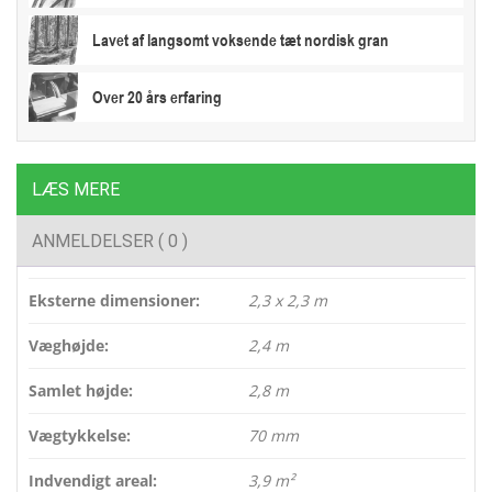
Lavet af langsomt voksende tæt nordisk gran
Over 20 års erfaring
LÆS MERE
ANMELDELSER ( 0 )
Eksterne dimensioner:
2,3 x 2,3 m
Væghøjde:
2,4 m
Samlet højde:
2,8 m
Vægtykkelse:
70 mm
Indvendigt areal:
3,9 m²