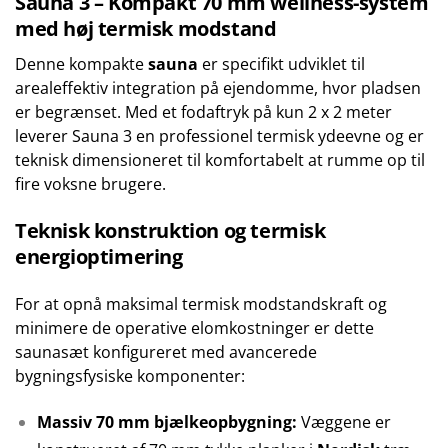
Sauna 3 – Kompakt 70 mm wellness-system
med høj termisk modstand
Denne kompakte
sauna
er specifikt udviklet til
arealeffektiv integration på ejendomme, hvor pladsen
er begrænset. Med et fodaftryk på kun 2 x 2 meter
leverer Sauna 3 en professionel termisk ydeevne og er
teknisk dimensioneret til komfortabelt at rumme op til
fire voksne brugere.
Teknisk konstruktion og termisk
energioptimering
For at opnå maksimal termisk modstandskraft og
minimere de operative elomkostninger er dette
saunasæt konfigureret med avancerede
bygningsfysiske komponenter:
Massiv 70 mm bjælkeopbygning:
Væggene er