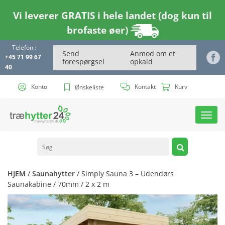
Vi leverer GRATIS i hele landet (dog kun til
brofaste øer)
Telefon :
Send
Anmod om et
+45 71 99 67
forespørgsel
opkald
40
Konto
Kontakt
Kurv
Ønskeliste
Toggl
navig
HJEM
/
Saunahytter
/ Simply Sauna 3 – Udendørs
Saunakabine / 70mm / 2 x 2 m