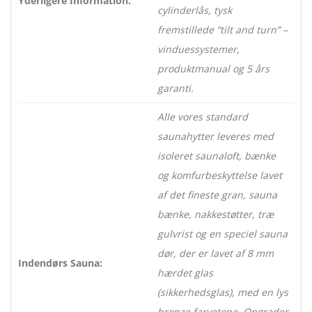
Yderligere Information:
cylinderlås, tysk
fremstillede “tilt and turn” –
vinduessystemer,
produktmanual og 5 års
garanti.
Alle vores standard
saunahytter leveres med
isoleret saunaloft, bænke
og komfurbeskyttelse lavet
af det fineste gran, sauna
bænke, nakkestøtter, træ
gulvrist og en speciel sauna
dør, der er lavet af 8 mm
Indendørs Sauna:
hærdet glas
(sikkerhedsglas), med en lys
bronze farvetone, Opgrader