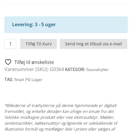
Levering: 3 - 5 uger
Simply
Tilføj Til Kurv
Send mig et tilbud via e-mail
Sauna
3
Tilføj til ønskeliste
-
Varenummer (SKU):
G0364
Udendørs
KATEGORI:
Saunahytter
Saunakabine
TAG:
Snart På Lager
/
70mm
/
2
*Billederne af træhytterne på denne hjemmeside er digitalt
fremstillet, og enkelte detaljer kan afvige en smule fra det
x
faktiske modtagne produkt eller vise ekstraudstyr. Møbler,
2
sanitetsartikler, køkkenudstyr og lignende er udelukkende til
m
illustrative formål og medfølger ikke i prisen eller sælges af