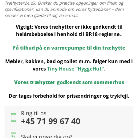
antal
Træhytter24.dk. Ønsker du præcise oplysninger om finish og
specifikationer, kan du anmode om vores hytteplaner – dem
sender vi med glæde til dig via e-mail.
Vigtigt: Vores træhytter er ikke godkendt til
helårsbeboelse i henhold til BR18-reglerne.
.
Få tilbud på en varmepumpe til din træhytte
Møbler, køkken, bad og toilet m.m. følger kun med i
vores
Tiny House “HyggeHut”
.
Vores træhytter godkendt som sommerhus
Der tages forbehold for prisændringer og trykfejl.
Ring til os
+45 71 99 67 40
Skal vi ringe dig op?