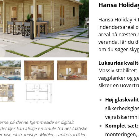
Hansa Holiday
Hansa Holiday R 
indendørsareal 
areal på næsten 
veranda, får du d
om du søger skyg
Luksuriøs kvali
Massiv stabilitet
vægplanker og g
sikrer en uovertru
Høj glaskvalit
sikkerhedsglas 
vejrafskærmni
terne på denne hjemmeside er digitalt
Komplet sæt:
 detaljer kan afvige en smule fra det faktiske
monteringen, in
 vise ekstraudstyr. Møbler, sanitetsartikler,