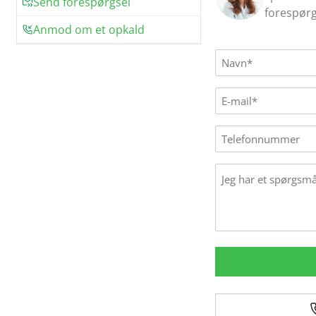
Send forespørgsel
forespørg
Anmod om et opkald
Name
(Påkrævet)
E-
mail
(Påkrævet)
Phone
Message