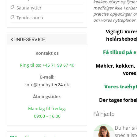
køkkenudstyr og lignen
Saunahytter
medfølger ikke i prise
præcise oplysninger o
Tønde sauna
om vores hytteplaner –
Vigtigt: Vore
helårsbeboel
KUNDESERVICE
Få tilbud på 
Kontakt os
Ring til os: +45 71 99 67 40
Møbler, køkken, 
vores
E-mail:
info@traehytter24.dk
Vores træhy
Åbningstider:
Der tages forbe
Mandag til fredag:
Få hjælp
09:00 – 16:00
Du har si
specialis