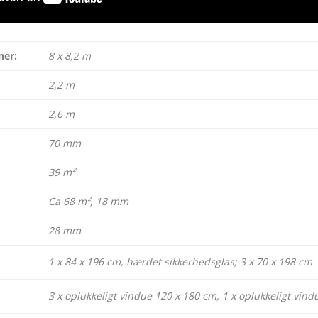
ner:
8 x 8,2 m
2,2 m
2,6 m
70 mm
39 m²
Ca 68 m², 18 mm
28 mm
1 x 84 x 196 cm, hærdet sikkerhedsglas; 3 x 70 x 198 cm
3 x oplukkeligt vindue 120 x 180 cm, 1 x oplukkeligt vind