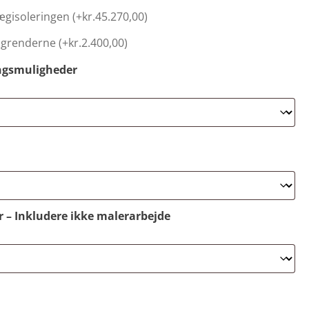
vægisoleringen (+
kr.
45.270,00
)
tagrenderne (+
kr.
2.400,00
)
ngsmuligheder
r – Inkludere ikke malerarbejde