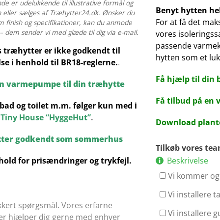
de er udelukkende til illustrative formål og
Benyt hytten hel
n eller sælges af Træhytter24.dk. Ønsker du
For at få det mak
m finish og specifikationer, kan du anmode
 dem sender vi med glæde til dig via e-mail.
vores isoleringss
passende varmeki
s træhytter er ikke godkendt til
hytten som et luk
se i henhold til BR18-reglerne.
.
Få hjælp til din 
en varmepumpe til din træhytte
Få tilbud på en
bad og toilet m.m. følger kun med i
Tiny House “HyggeHut”
.
Download plante
tter godkendt som sommerhus
Tilkøb vores te
Beskrivelse
hold for prisændringer og trykfejl.
Vi kommer og 
Vi installere 
kkert spørgsmål. Vores erfarne
Vi installere g
ter hjælper dig gerne med enhver