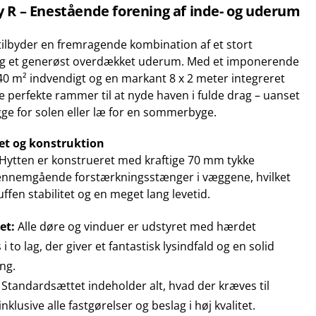
 R – Enestående forening af inde- og uderum
tilbyder en fremragende kombination af et stort
og et generøst overdækket uderum. Med et imponerende
40 m² indvendigt og en markant 8 x 2 meter integreret
e perfekte rammer til at nyde haven i fulde drag – uanset
ge for solen eller læ for en sommerbyge.
tet og konstruktion
: Hytten er konstrueret med kraftige 70 mm tykke
ennemgående forstærkningsstænger i væggene, hvilket
ffen stabilitet og en meget lang levetid.
et:
Alle døre og vinduer er udstyret med hærdet
i to lag, der giver et fantastisk lysindfald og en solid
ng.
Standardsættet indeholder alt, hvad der kræves til
klusive alle fastgørelser og beslag i høj kvalitet.