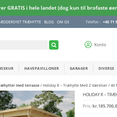
rer GRATIS i hele landet (dog kun til brofaste øe
RÆDDERSYET TRÆHYTTE
BLOG
OM OS
Telefon :
+45 71 
Konto
BSSKUR
HAVEPAVILLONER
GARAGER
DIVERSE
ræhytter med terrasse
/ Holiday R – Træhytte Med 2 Værelser / 40 
HOLIDAY R – TRÆH
Pris:
kr.
185.700,