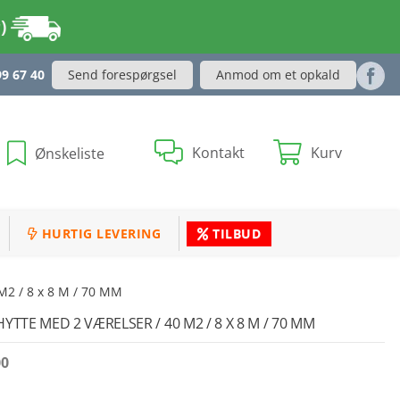
r)
Send forespørgsel
Anmod om et opkald
99 67 40
Kontakt
Kurv
Ønskeliste
HURTIG LEVERING
TILBUD
M2 / 8 x 8 M / 70 MM
YTTE MED 2 VÆRELSER / 40 M2 / 8 X 8 M / 70 MM
00