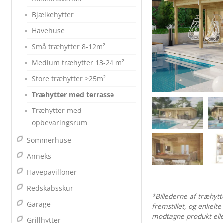
Bjælkehytter
Havehuse
Små træhytter 8-12m²
Medium træhytter 13-24 m²
Store træhytter >25m²
Træhytter med terrasse
Træhytter med
opbevaringsrum
Sommerhuse
Anneks
Havepavilloner
Redskabsskur
*Billederne af træhyt
Garage
fremstillet, og enkelte
modtagne produkt eller
Grillhytter