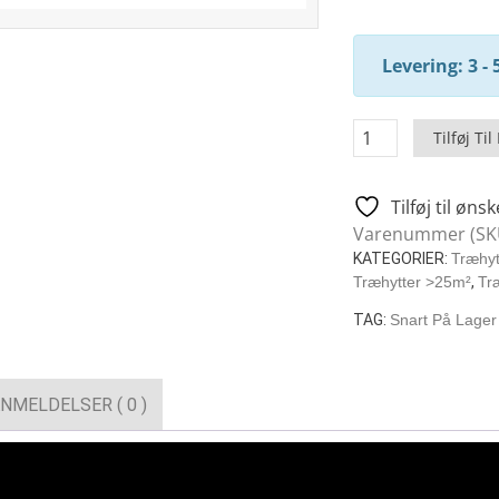
Levering: 3 - 
Holiday
Tilføj Til
R
–
Tilføj til ønsk
Træhytte
Varenummer (SK
Med
KATEGORIER:
Træhyt
2
Træhytter >25m²
,
Tr
Værelser
/
TAG:
Snart På Lager
40
M2
/
NMELDELSER ( 0 )
8
x
8