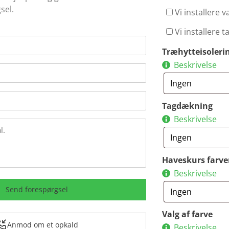
sel.
Vi installere 
Vi installere 
Træhytteisoleri
Beskrivelse
Tagdækning
Beskrivelse
Haveskurs farve
Beskrivelse
Send forespørgsel
Valg af farve
Anmod om et opkald
Beskrivelse