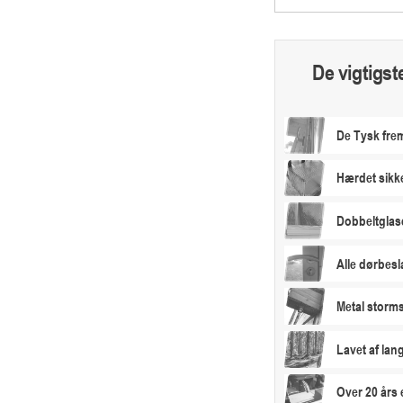
De vigtigst
De Tysk frem
Hærdet sikk
Dobbeltglas
Alle dørbesl
Metal storms
Lavet af la
Over 20 års 