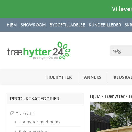
Vi leve
HJEM
SHOWROOM
BYGGETILLADELSE
KUNDEBILLEDER
SK
TRÆHYTTER
ANNEKS
REDSKA
HJEM
/
Træhytter
/
T
PRODUKTKATEGORIER
Træhytter
Træhytter med hems
Kolonihavehus