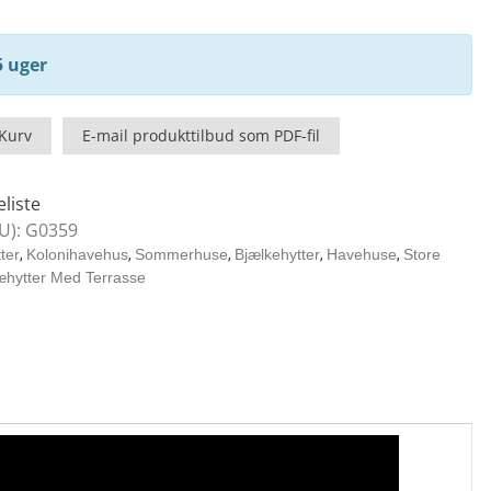
5 uger
 Kurv
E-mail produkttilbud som PDF-fil
eliste
U):
G0359
ter
,
Kolonihavehus
,
Sommerhuse
,
Bjælkehytter
,
Havehuse
,
Store
æhytter Med Terrasse