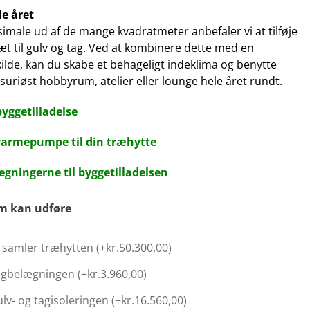
e året
simale ud af de mange kvadratmeter anbefaler vi at tilføje
æt til gulv og tag. Ved at kombinere dette med en
lde, kan du skabe et behageligt indeklima og benytte
suriøst hobbyrum, atelier eller lounge hele året rundt.
byggetilladelse
 varmepumpe til din træhytte
gningerne til byggetilladelsen
am kan udføre
samler træhytten (+
kr.
50.300,00
)
tagbelægningen (+
kr.
3.960,00
)
ulv- og tagisoleringen (+
kr.
16.560,00
)