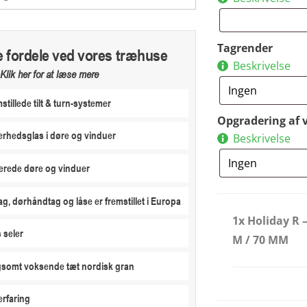
Tagrender
e fordele ved vores træhuse
Beskrivelse
Klik her for at læse mere
stillede tilt & turn-systemer
Opgradering af 
erhedsglas i døre og vinduer
Beskrivelse
erede døre og vinduer
ag, dørhåndtag og låse er fremstillet i Europa
1x Holiday R 
 seler
M / 70 MM
ngsomt voksende tæt nordisk gran
erfaring