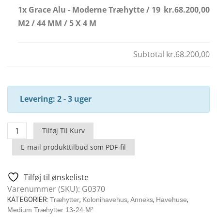
1x Grace Alu - Moderne Træhytte / 19
kr.68.200,00
M2 / 44 MM / 5 X 4 M
Subtotal
kr.68.200,00
Levering: 2 - 3 uger
Grace
Tilføj Til Kurv
Alu
E-mail produkttilbud som PDF-fil
-
Moderne
Træhytte
Tilføj til ønskeliste
/
Varenummer (SKU):
G0370
19
KATEGORIER:
Træhytter
,
Kolonihavehus
,
Anneks
,
Havehuse
,
M2
Medium Træhytter 13-24 M²