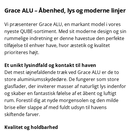
oprindelige
aktuelle
pris
pris
Grace ALU – Åbenhed, lys og moderne linjer
var:
er:
kr.75.800,00.
kr.68.200,00.
Vi præsenterer Grace ALU, en markant model i vores
nyeste QUBE-sortiment. Med sit moderne design og sin
rummelige indretning er denne havestue den perfekte
tilføjelse til enhver have, hvor æstetik og kvalitet
prioriteres højt.
Et unikt lysindfald og kontakt til haven
Det mest iøjnefaldende træk ved Grace ALU er de to
store aluminiumsskydedøre. De fungerer som store
glasflader, der inviterer masser af naturligt lys indenfor
og skaber en fantastisk følelse af et åbent og luftigt
rum. Forestil dig at nyde morgensolen og den milde
brise eller slappe af med fuldt udsyn til havens
skiftende farver.
Kvalitet og holdbarhed