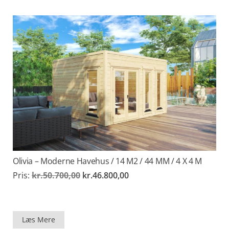
Olivia – Moderne Havehus / 14 M2 / 44 MM / 4 X 4 M
Den
Den
Pris:
kr.
50.700,00
kr.
46.800,00
oprindelige
aktuelle
pris
pris
var:
er:
kr.50.700,00.
kr.46.800,00.
Læs Mere