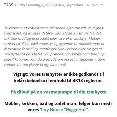
/
TAGS:
Hurtig Levering
,
QUBE-Serien
,
Skydedøre I Aluminium
44
MM
/
5
*Billederne af træhytterne på denne hjemmeside er digitalt
X
fremstillet, og enkelte detaljer kan afvige en smule fra det
faktiske modtagne produkt eller vise ekstraudstyr. Møbler,
4
sanitetsartikler, køkkenudstyr og lignende er udelukkende til
M
illustrative formål og medfølger ikke i prisen eller sælges af
antal
Træhytter24.dk. Ønsker du præcise oplysninger om finish og
specifikationer, kan du anmode om vores hytteplaner – dem
sender vi med glæde til dig via e-mail.
Vigtigt: Vores træhytter er ikke godkendt til
helårsbeboelse i henhold til BR18-reglerne.
.
Få tilbud på en varmepumpe til din træhytte
Møbler, køkken, bad og toilet m.m. følger kun med i
vores
Tiny House “HyggeHut”
.