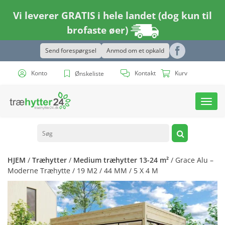
Vi leverer GRATIS i hele landet (dog kun til
brofaste øer)
Send forespørgsel
Anmod om et opkald
Konto
Kontakt
Kurv
Ønskeliste
Toggl
navig
HJEM
/
Træhytter
/
Medium træhytter 13-24 m²
/ Grace Alu –
Moderne Træhytte / 19 M2 / 44 MM / 5 X 4 M