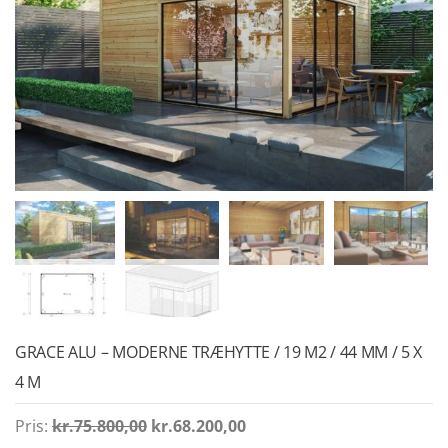
GRACE ALU – MODERNE TRÆHYTTE / 19 M2 / 44 MM / 5 X
4 M
Den
Den
Pris:
kr.
75.800,00
kr.
68.200,00