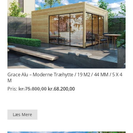
Grace Alu – Moderne Træhytte / 19 M2 / 44 MM / 5 X 4
M
Den
Den
Pris:
kr.
75.800,00
kr.
68.200,00
oprindelige
aktuelle
pris
pris
var:
er:
kr.75.800,00.
kr.68.200,00.
Læs Mere