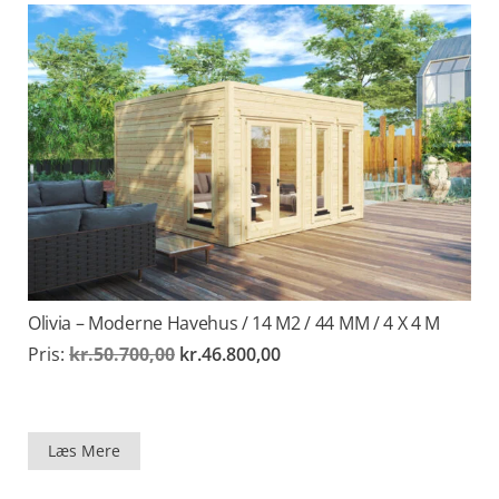
Olivia – Moderne Havehus / 14 M2 / 44 MM / 4 X 4 M
Den
Den
Pris:
kr.
50.700,00
kr.
46.800,00
oprindelige
aktuelle
pris
pris
var:
er:
kr.50.700,00.
kr.46.800,00.
Læs Mere