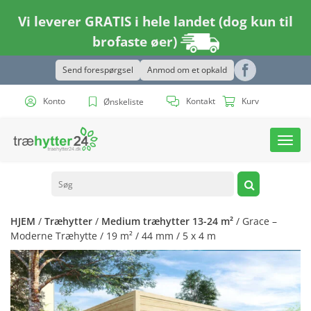
Vi leverer GRATIS i hele landet (dog kun til
brofaste øer)
Send forespørgsel
Anmod om et opkald
Konto
Kontakt
Kurv
Ønskeliste
Toggl
navig
HJEM
/
Træhytter
/
Medium træhytter 13-24 m²
/ Grace –
Moderne Træhytte / 19 m² / 44 mm / 5 x 4 m