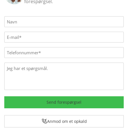
forespørgsel.
Name
(Påkrævet)
E-
mail
(Påkrævet)
Phone
Message
Send forespørgsel
Anmod om et opkald