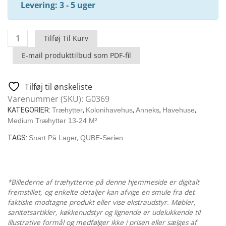
Levering: 3 - 5 uger
Grace
Tilføj Til Kurv
-
E-mail produkttilbud som PDF-fil
Moderne
Træhytte
/
Tilføj til ønskeliste
19
Varenummer (SKU):
G0369
m²
KATEGORIER:
Træhytter
,
Kolonihavehus
,
Anneks
,
Havehuse
,
/
Medium Træhytter 13-24 M²
44
TAGS:
Snart På Lager
,
QUBE-Serien
mm
/
5
x
*Billederne af træhytterne på denne hjemmeside er digitalt
4
fremstillet, og enkelte detaljer kan afvige en smule fra det
faktiske modtagne produkt eller vise ekstraudstyr. Møbler,
m
sanitetsartikler, køkkenudstyr og lignende er udelukkende til
antal
illustrative formål og medfølger ikke i prisen eller sælges af