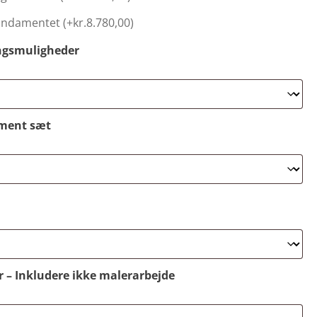
fundamentet (+
kr.
8.780,00
)
ngsmuligheder
ment sæt
r – Inkludere ikke malerarbejde