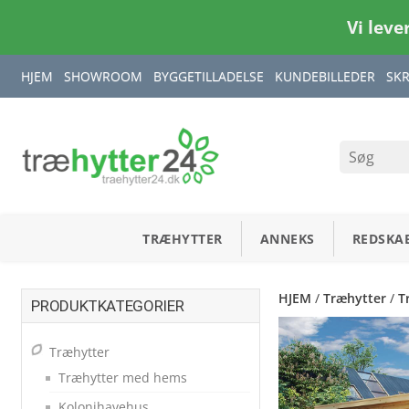
Vi leve
HJEM
SHOWROOM
BYGGETILLADELSE
KUNDEBILLEDER
SK
TRÆHYTTER
ANNEKS
REDSKA
HJEM
/
Træhytter
/
T
PRODUKTKATEGORIER
Træhytter
Træhytter med hems
Kolonihavehus