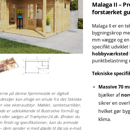
Malaga II – 
forstærket gu
Malaga II er en t
bygningskrop med
mm vægge og en 
specifikt udvikle
hobbyværksted
punktbelastning e
Tekniske specifi
Massive 70 
terne på denne hjemmeside er digitalt
bjælker af
nor
 detaljer kan afvige en smule fra det faktiske
sikrer en over
 vise ekstraudstyr. Møbler, sanitetsartikler,
hvilket gør by
de er udelukkende til illustrative formål og
n eller sælges af Træhytter24.dk. Ønsker du
klima.
m finish og specifikationer, kan du anmode
 dem sender vi med glæde til dig via e-mail.