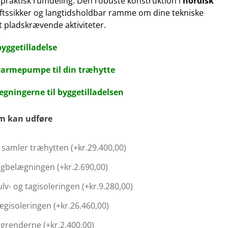
praktisk rumdeling. Den robuste konstruktion i
nordisk
iftssikker og langtidsholdbar ramme om dine tekniske
 pladskrævende aktiviteter.
byggetilladelse
 varmepumpe til din træhytte
gningerne til byggetilladelsen
am kan udføre
samler træhytten (+
kr.
29.400,00
)
tagbelægningen (+
kr.
2.690,00
)
ulv- og tagisoleringen (+
kr.
9.280,00
)
vægisoleringen (+
kr.
26.460,00
)
tagrenderne (+
kr.
2.400,00
)