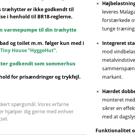
Højbelastnin
s træhytter er ikke godkendt til
leveres Malaga
se i henhold til BR18-reglerne.
.
forstærkede ov
tunge træning
en varmepumpe til din træhytte
Integreret sta
bad og toilet m.m. følger kun med i
Tiny House “HyggeHut”
.
mod vindbelas
metalvindstive
tter godkendt som sommerhus
sammenspændin
markant.
hold for prisændringer og trykfejl.
Hærdet dobbe
monteret med 
kkert spørgsmål. Vores erfarne
sikrer en effe
ter hjælper dig gerne med enhver
med at dagslys
sel.
Funktionalitet 