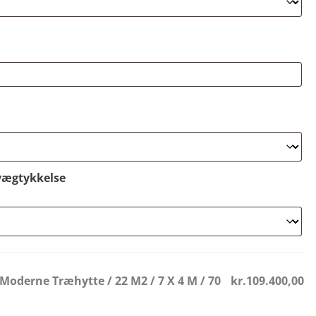
vægtykkelse
- Moderne Træhytte / 22 M2 / 7 X 4 M / 70
kr.109.400,00