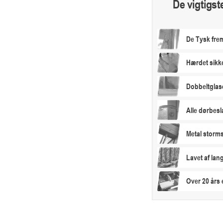
De vigtigst
De Tysk frem
Hærdet sikk
Dobbeltglas
Alle dørbesl
Metal storms
Lavet af la
Over 20 års 