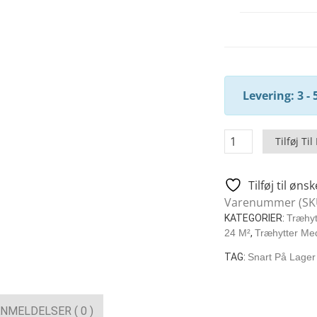
Levering: 3 - 
Malaga
Tilføj Til
II
-
Tilføj til ønsk
Moderne
Varenummer (SK
Træhytte
KATEGORIER:
Træhyt
/
24 M²
,
Træhytter Me
22
M2
TAG:
Snart På Lager
/
7
X
NMELDELSER ( 0 )