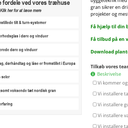
byggeteknik med 
e fordele ved vores træhuse
gran sikrer en dr
Klik her for at læse mere
projekter og mest
stillede tilt & turn-systemer
Få hjælp til din 
erhedsglas i døre og vinduer
Få tilbud på en
erede døre og vinduer
Download plante
ag, dørhåndtag og låse er fremstillet i Europa
Tilkøb vores te
Beskrivelse
 seler
Vi kommer og 
ngsomt voksende tæt nordisk gran
Vi installere 
erfaring
Vi installere g
Vi installere 
Vi installere 