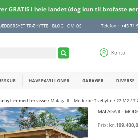
rer GRATIS i hele landet (dog kun til brofaste øe
RÆDDERSYET TRÆHYTTE
BLOG
OM OS
Telefon :
+45 71 
Konto
BSSKUR
HAVEPAVILLONER
GARAGER
DIVERSE
ræhytter med terrasse
/ Malaga II – Moderne Træhytte / 22 M2 / 7
MALAGA II – MODE
Pris:
kr.
109.400,