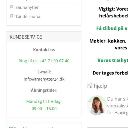
Saunahytter
Vigtigt: Vore
helårsbeboel
Tønde sauna
Få tilbud på 
KUNDESERVICE
Møbler, køkken, 
vores
Kontakt os
Vores træhy
Ring til os: +45 71 99 67 40
E-mail:
Der tages forbe
info@traehytter24.dk
Få hjælp
Åbningstider:
Du har si
Mandag til fredag:
specialis
09:00 – 16:00
forespørg