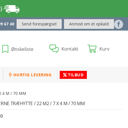
r)
Send forespørgsel
Anmod om et opkald
99 67 40
Kontakt
Kurv
Ønskeliste
HURTIG LEVERING
TILBUD
 X 4 M / 70 MM
RNE TRÆHYTTE / 22 M2 / 7 X 4 M / 70 MM
00