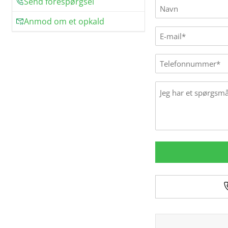
Send forespørgsel
Name
(Påkrævet)
Anmod om et opkald
E-
mail
(Påkrævet)
Phone
Message