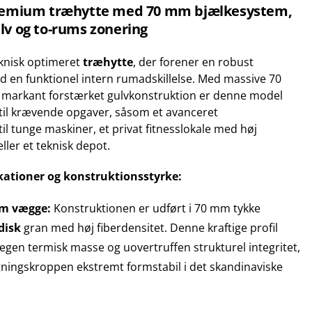
Premium træhytte med 70 mm bjælkesystem,
lv og to-rums zonering
eknisk optimeret
træhytte
, der forener en robust
 en funktionel intern rumadskillelse. Med massive 70
markant forstærket gulvkonstruktion er denne model
t til krævende opgaver, såsom et avanceret
til tunge maskiner, et privat fitnesslokale med høj
ller et teknisk depot.
kationer og konstruktionsstyrke:
mm vægge:
Konstruktionen er udført i 70 mm tykke
disk
gran med høj fiberdensitet. Denne kraftige profil
legen termisk masse og uovertruffen strukturel integritet,
gningskroppen ekstremt formstabil i det skandinaviske