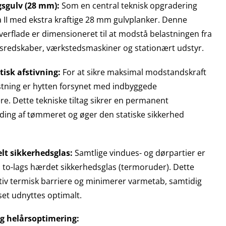
gsgulv (28 mm):
Som en central teknisk opgradering
 II med ekstra kraftige 28 mm gulvplanker. Denne
erflade er dimensioneret til at modstå belastningen fra
sredskaber, værkstedsmaskiner og stationært udstyr.
tisk afstivning:
For at sikre maksimal modstandskraft
tning er hytten forsynet med indbyggede
re. Dette tekniske tiltag sikrer en permanent
g af tømmeret og øger den statiske sikkerhed
lt sikkerhedsglas:
Samtlige vindues- og dørpartier er
to-lags hærdet sikkerhedsglas (termoruder). Dette
ktiv termisk barriere og minimerer varmetab, samtidig
et udnyttes optimalt.
og helårsoptimering: