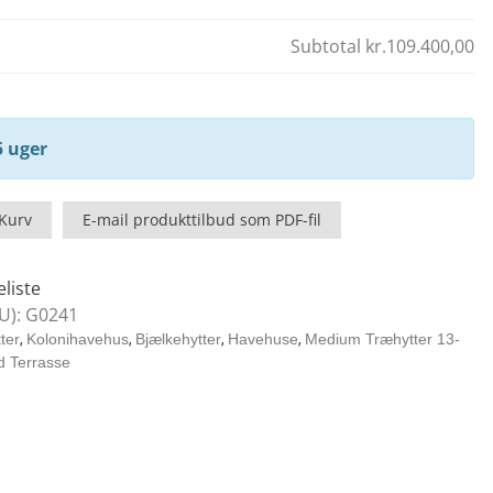
Subtotal
kr.109.400,00
5 uger
 Kurv
E-mail produkttilbud som PDF-fil
eliste
U):
G0241
ter
,
Kolonihavehus
,
Bjælkehytter
,
Havehuse
,
Medium Træhytter 13-
d Terrasse