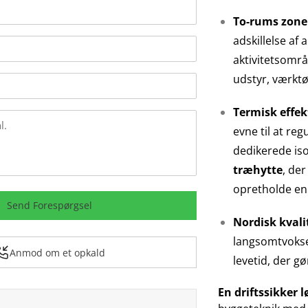
To-rums zone
adskillelse af 
aktivitetsområ
udstyr, værktøj
Termisk effekt
evne til at re
dedikerede iso
træhytte
, de
opretholde en 
Send Forespørgsel
Nordisk kval
langsomtvok
Anmod om et opkald
levetid, der g
En driftssikker l