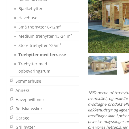
Bjælkehytter
Havehuse
Små træhytter 8-12m²
Medium træhytter 13-24 m²
Store træhytter >25m²
Træhytter med terrasse
Træhytter med
opbevaringsrum
Sommerhuse
Anneks
*Billederne af træhyt
fremstillet, og enkelte
Havepavilloner
modtagne produkt eller
Redskabsskur
køkkenudstyr og lignen
medfølger ikke i prise
Garage
præcise oplysninger o
Grillhytter
om vores hytteplaner –