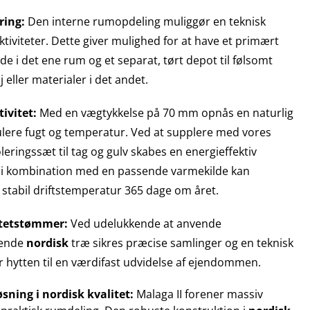
ring:
Den interne rumopdeling muliggør en teknisk
aktiviteter. Dette giver mulighed for at have et primært
de i det ene rum og et separat, tørt depot til følsomt
 eller materialer i det andet.
ivitet:
Med en vægtykkelse på 70 mm opnås en naturlig
gulere fugt og temperatur. Ved at supplere med vores
leringssæt til tag og gulv skabes en energieffektiv
r i kombination med en passende varmekilde kan
stabil driftstemperatur 365 dage om året.
itetstømmer:
Ved udelukkende at anvende
sende
nordisk
træ sikres præcise samlinger og en teknisk
ør hytten til en værdifast udvidelse af ejendommen.
øsning i nordisk kvalitet:
Malaga II forener massiv