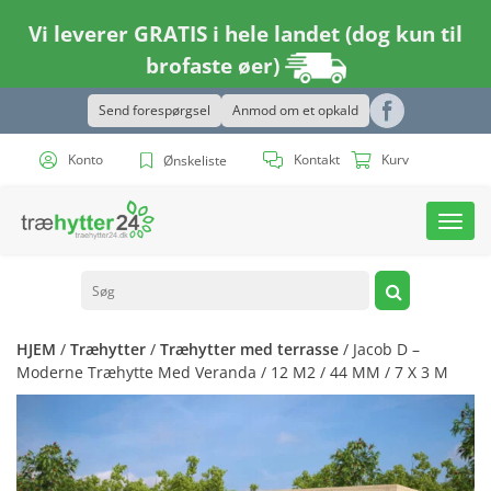
Vi leverer GRATIS i hele landet (dog kun til
brofaste øer)
Send forespørgsel
Anmod om et opkald
Konto
Kontakt
Kurv
Ønskeliste
Toggl
navig
HJEM
/
Træhytter
/
Træhytter med terrasse
/ Jacob D –
Moderne Træhytte Med Veranda / 12 M2 / 44 MM / 7 X 3 M