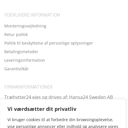
YDERLIGERE INFORMATION
Monteringsvejledning
Retur politik
Politik til beskyttelse af personlige oplysninger
Betalingsmetoder
Leveringsinformation
Garantivilkår
FIRMAINFORMATIONER
Træhytter24 ejes og drives af: Hansa24 Sweden AB
Registreringsnummer (SE): SE559099731701 Adresse:
Vi værdsætter dit privatliv
Kungsbro Strand 29, 112 26 Stockholm, Sverige.
Vi bruger cookies til at forbedre din browsingoplevelse,
vise personlige annoncer eller indhold og analysere vores