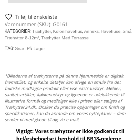
Moderne
Træhytte
Tilføj til ønskeliste
Med
Varenummer (SKU):
G0161
Veranda
KATEGORIER:
Træhytter
,
Kolonihavehus
,
Anneks
,
Havehuse
,
Små
/
Træhytter 8-12m²
,
Træhytter Med Terrasse
12
TAG:
Snart På Lager
M2
/
44
MM
*Billederne af træhytterne på denne hjemmeside er digitalt
/
fremstillet, og enkelte detaljer kan afvige en smule fra det
faktiske modtagne produkt eller vise ekstraudstyr. Møbler,
7
sanitetsartikler, køkkenudstyr og lignende er udelukkende til
X
illustrative formål og medfølger ikke i prisen eller sælges af
3
Træhytter24.dk. Ønsker du præcise oplysninger om finish og
M
specifikationer, kan du anmode om vores hytteplaner – dem
antal
sender vi med glæde til dig via e-mail.
Vigtigt: Vores træhytter er ikke godkendt til
helårsbeboelse i henhold til BR18-reglerne.
.