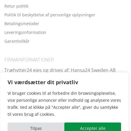
Retur politik
Politik til beskyttelse af personlige oplysninger
Betalingsmetoder
Leveringsinformation
Garantivilkår
FIRMAINFORMATIONER
Træhytter24 ejes og drives af: Hansa24 Sweden AB
Registreringsnummer (SE): SE559099731701 Adresse:
Vi værdsætter dit privatliv
Kungsbro Strand 29, 112 26 Stockholm, Sverige.
Vi bruger cookies til at forbedre din browsingoplevelse,
vise personlige annoncer eller indhold og analysere vores
trafik. Ved at klikke på "Accepter alle", giver du samtykke
Copyright © 2025
Træhytter24
, vi opererer også i følgende
til vores brug af cookies.
andre lande:
SE
|
FI
|
FR
|
DE
|
UK
|
IE
|
AT
|
EE
|
ES
Tilpas
Accepter alle
ube