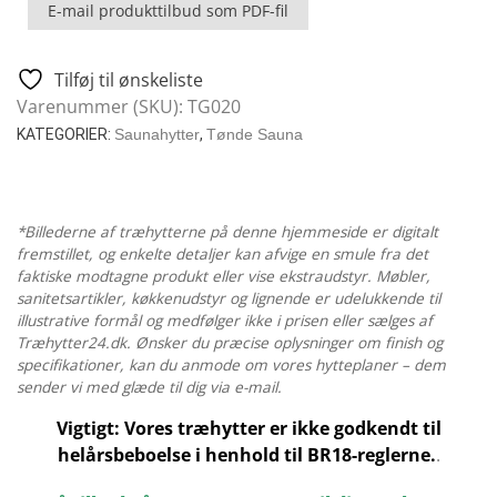
E-mail produkttilbud som PDF-fil
Ovalt
Campinghus
-
Tilføj til ønskeliste
4
Varenummer (SKU):
TG020
x
KATEGORIER:
Saunahytter
,
Tønde Sauna
2
M
antal
*Billederne af træhytterne på denne hjemmeside er digitalt
fremstillet, og enkelte detaljer kan afvige en smule fra det
faktiske modtagne produkt eller vise ekstraudstyr. Møbler,
sanitetsartikler, køkkenudstyr og lignende er udelukkende til
illustrative formål og medfølger ikke i prisen eller sælges af
Træhytter24.dk. Ønsker du præcise oplysninger om finish og
specifikationer, kan du anmode om vores hytteplaner – dem
sender vi med glæde til dig via e-mail.
Vigtigt: Vores træhytter er ikke godkendt til
helårsbeboelse i henhold til BR18-reglerne.
.