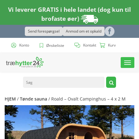
Vi leverer GRATIS i hele landet (dog kun til
brofaste øer)
Send forespørgsel
Anmod om et opkald
Konto
Kontakt
Kurv
Ønskeliste
Toggl
navig
HJEM
/
Tønde sauna
/ Roald – Ovalt Campinghus – 4 x 2 M