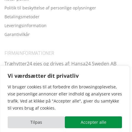
Politik til beskyttelse af personlige oplysninger
Betalingsmetoder
Leveringsinformation
Garantivilkår
FIRMAINFORMATIONER
Træhytter24 ejes og drives af: Hansa24 Sweden AB
Registreringsnummer (SE): SE559099731701 Adresse:
Vi værdsætter dit privatliv
Kungsbro Strand 29, 112 26 Stockholm, Sverige.
Vi bruger cookies til at forbedre din browsingoplevelse,
vise personlige annoncer eller indhold og analysere vores
trafik. Ved at klikke på "Accepter alle", giver du samtykke
Copyright © 2025
Træhytter24
, vi opererer også i følgende
til vores brug af cookies.
andre lande:
SE
|
FI
|
FR
|
DE
|
UK
|
IE
|
AT
|
EE
|
ES
Tilpas
Accepter alle
ube