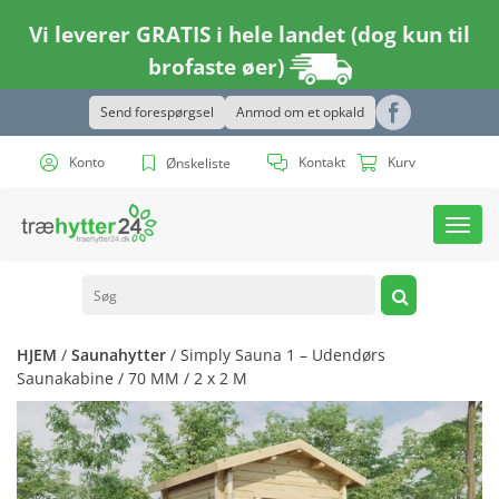
Vi leverer GRATIS i hele landet (dog kun til
brofaste øer)
Send forespørgsel
Anmod om et opkald
Konto
Kontakt
Kurv
Ønskeliste
Toggl
navig
HJEM
/
Saunahytter
/ Simply Sauna 1 – Udendørs
Saunakabine / 70 MM / 2 x 2 M