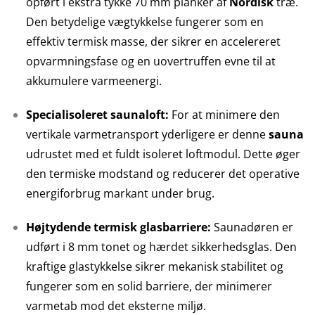
opført i ekstra tykke 70 mm planker af
Nordisk
træ.
Den betydelige vægtykkelse fungerer som en
effektiv termisk masse, der sikrer en accelereret
opvarmningsfase og en uovertruffen evne til at
akkumulere varmeenergi.
Specialisoleret saunaloft:
For at minimere den
vertikale varmetransport yderligere er denne
sauna
udrustet med et fuldt isoleret loftmodul. Dette øger
den termiske modstand og reducerer det operative
energiforbrug markant under brug.
Højtydende termisk glasbarriere:
Saunadøren er
udført i 8 mm tonet og hærdet sikkerhedsglas. Den
kraftige glastykkelse sikrer mekanisk stabilitet og
fungerer som en solid barriere, der minimerer
varmetab mod det eksterne miljø.