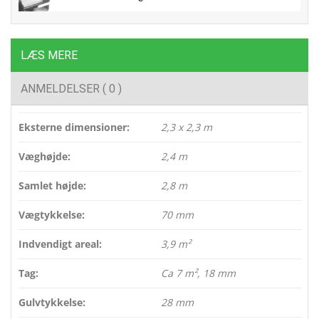
LÆS MERE
ANMELDELSER ( 0 )
Eksterne dimensioner:
2,3 x 2,3 m
Væghøjde:
2,4 m
Samlet højde:
2,8 m
Vægtykkelse:
70 mm
Indvendigt areal:
3,9 m²
Tag:
Ca 7 m², 18 mm
Gulvtykkelse:
28 mm