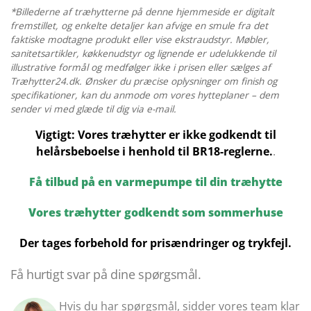
2
*Billederne af træhytterne på denne hjemmeside er digitalt
x
fremstillet, og enkelte detaljer kan afvige en smule fra det
2
faktiske modtagne produkt eller vise ekstraudstyr. Møbler,
sanitetsartikler, køkkenudstyr og lignende er udelukkende til
M
illustrative formål og medfølger ikke i prisen eller sælges af
antal
Træhytter24.dk. Ønsker du præcise oplysninger om finish og
specifikationer, kan du anmode om vores hytteplaner – dem
sender vi med glæde til dig via e-mail.
Vigtigt: Vores træhytter er ikke godkendt til
helårsbeboelse i henhold til BR18-reglerne.
.
Få tilbud på en varmepumpe til din træhytte
Vores træhytter godkendt som sommerhuse
Der tages forbehold for prisændringer og trykfejl.
Få hurtigt svar på dine spørgsmål.
Hvis du har spørgsmål, sidder vores team klar