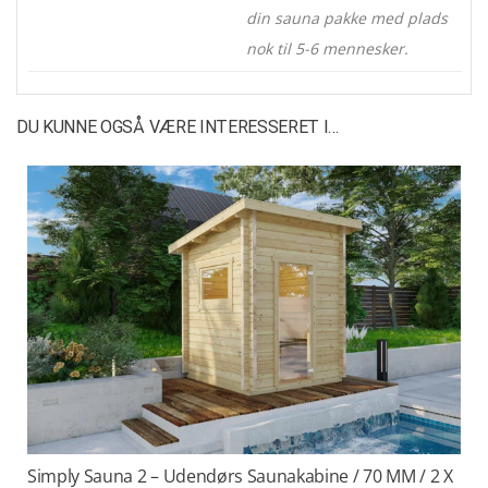
din sauna pakke med plads
nok til 5-6 mennesker.
DU KUNNE OGSÅ VÆRE INTERESSERET I…
Simply Sauna 2 – Udendørs Saunakabine / 70 MM / 2 X