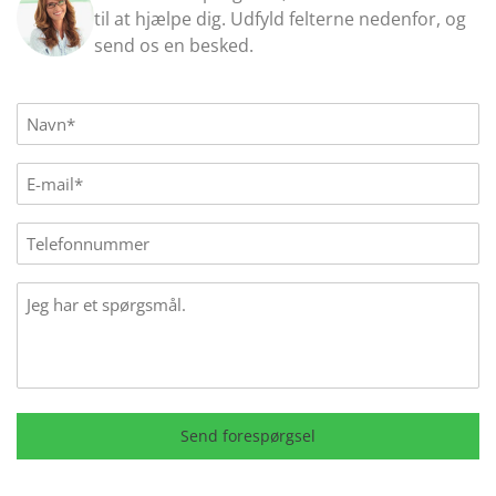
til at hjælpe dig. Udfyld felterne nedenfor, og
send os en besked.
Name
(Påkrævet)
E-
mail
(Påkrævet)
Phone
Message
Send forespørgsel