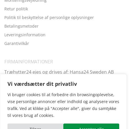
Monteringsvejledning
Retur politik
Politik til beskyttelse af personlige oplysninger
Betalingsmetoder
Leveringsinformation
Garantivilkår
FIRMAINFORMATIONER
Træhytter24 ejes og drives af: Hansa24 Sweden AB
Registreringsnummer (SE): SE559099731701 Adresse:
Vi værdsætter dit privatliv
Kungsbro Strand 29, 112 26 Stockholm, Sverige.
Vi bruger cookies til at forbedre din browsingoplevelse,
vise personlige annoncer eller indhold og analysere vores
trafik. Ved at klikke på "Accepter alle", giver du samtykke
Copyright © 2025
Træhytter24
, vi opererer også i følgende
til vores brug af cookies.
andre lande:
SE
|
FI
|
FR
|
DE
|
UK
|
IE
|
AT
|
EE
|
ES