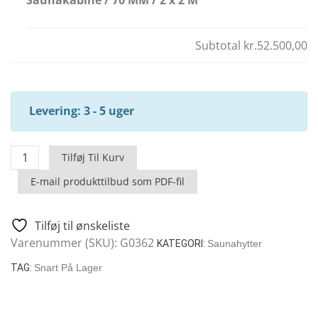
Subtotal
kr.52.500,00
Levering: 3 - 5 uger
Simply
Tilføj Til Kurv
Sauna
E-mail produkttilbud som PDF-fil
1
-
Udendørs
Tilføj til ønskeliste
Saunakabine
Varenummer (SKU):
G0362
KATEGORI:
Saunahytter
/
TAG:
Snart På Lager
70
MM
/