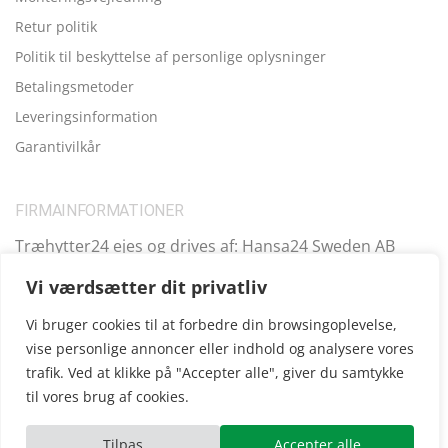
Retur politik
Politik til beskyttelse af personlige oplysninger
Betalingsmetoder
Leveringsinformation
Garantivilkår
FIRMAINFORMATIONER
Træhytter24 ejes og drives af: Hansa24 Sweden AB
Registreringsnummer (SE): SE559099731701 Adresse:
Vi værdsætter dit privatliv
Kungsbro Strand 29, 112 26 Stockholm, Sverige.
Vi bruger cookies til at forbedre din browsingoplevelse,
vise personlige annoncer eller indhold og analysere vores
trafik. Ved at klikke på "Accepter alle", giver du samtykke
Copyright © 2025
Træhytter24
, vi opererer også i følgende
til vores brug af cookies.
andre lande:
SE
|
FI
|
FR
|
DE
|
UK
|
IE
|
AT
|
EE
|
ES
Tilpas
Accepter alle