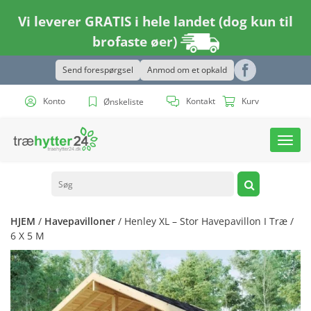
Vi leverer GRATIS i hele landet (dog kun til
brofaste øer)
Send forespørgsel
Anmod om et opkald
Konto
Kontakt
Kurv
Ønskeliste
Toggl
navig
HJEM
/
Havepavilloner
/ Henley XL – Stor Havepavillon I Træ /
6 X 5 M