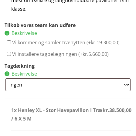
mest driftssikre og langtidsholdbare pavilloner i sin
klasse.
Tilkøb vores team kan udføre
Beskrivelse
Vi kommer og samler træhytten (+
kr.
19.300,00
)
Vi installere tagbelægningen (+
kr.
5.660,00
)
Tagdækning
Beskrivelse
1x Henley XL - Stor Havepavillon I Træ
kr.38.500,00
/ 6 X 5 M