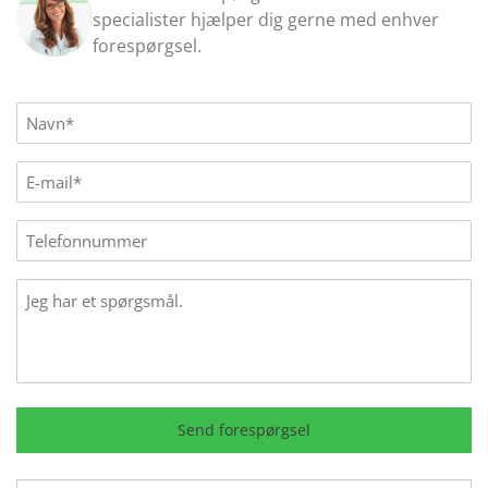
specialister hjælper dig gerne med enhver
forespørgsel.
Name
(Påkrævet)
E-
mail
(Påkrævet)
Phone
Message
Send forespørgsel