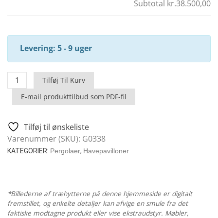
Subtotal
kr.38.500,00
Levering: 5 - 9 uger
Henley
Tilføj Til Kurv
XL
E-mail produkttilbud som PDF-fil
-
Stor
Havepavillon
Tilføj til ønskeliste
I
Varenummer (SKU):
G0338
Træ
KATEGORIER:
Pergolaer
,
Havepavilloner
/
6
X
5
*Billederne af træhytterne på denne hjemmeside er digitalt
fremstillet, og enkelte detaljer kan afvige en smule fra det
M
faktiske modtagne produkt eller vise ekstraudstyr. Møbler,
antal