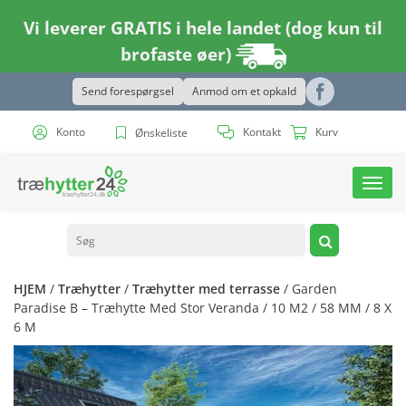
Vi leverer GRATIS i hele landet (dog kun til
brofaste øer)
Send forespørgsel
Anmod om et opkald
Konto
Kontakt
Kurv
Ønskeliste
Toggl
navig
HJEM
/
Træhytter
/
Træhytter med terrasse
/ Garden
Paradise B – Træhytte Med Stor Veranda / 10 M2 / 58 MM / 8 X
6 M