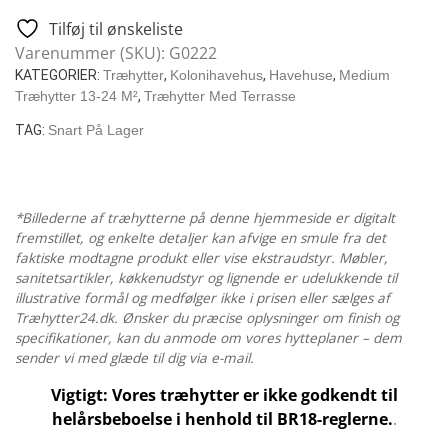
Træhytte
Tilføj til ønskeliste
Med
Varenummer (SKU):
G0222
Stor
KATEGORIER:
Træhytter
,
Kolonihavehus
,
Havehuse
,
Medium
Veranda
Træhytter 13-24 M²
,
Træhytter Med Terrasse
/
TAG:
Snart På Lager
10
M2
/
58
*Billederne af træhytterne på denne hjemmeside er digitalt
MM
fremstillet, og enkelte detaljer kan afvige en smule fra det
faktiske modtagne produkt eller vise ekstraudstyr. Møbler,
/
sanitetsartikler, køkkenudstyr og lignende er udelukkende til
8
illustrative formål og medfølger ikke i prisen eller sælges af
X
Træhytter24.dk. Ønsker du præcise oplysninger om finish og
6
specifikationer, kan du anmode om vores hytteplaner – dem
M
sender vi med glæde til dig via e-mail.
antal
Vigtigt: Vores træhytter er ikke godkendt til
helårsbeboelse i henhold til BR18-reglerne.
.