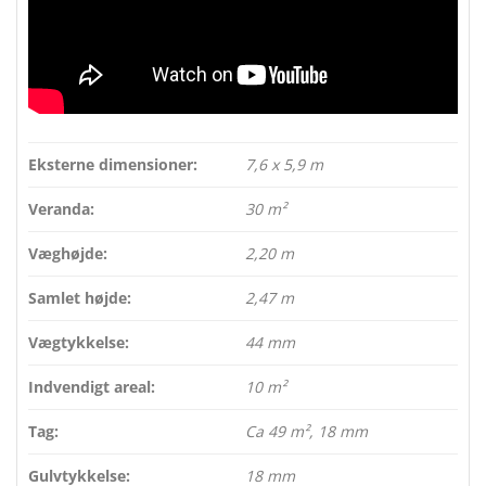
Eksterne dimensioner:
7,6 x 5,9 m
Veranda:
30 m²
Væghøjde:
2,20 m
Samlet højde:
2,47 m
Vægtykkelse:
44 mm
Indvendigt areal:
10 m²
Tag:
Ca 49 m², 18 mm
Gulvtykkelse:
18 mm