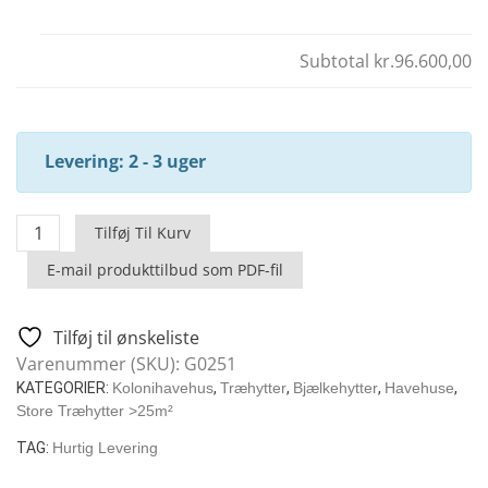
Subtotal
kr.96.600,00
Levering: 2 - 3 uger
Træhytte
Tilføj Til Kurv
Garden
E-mail produkttilbud som PDF-fil
Room
E
/
Tilføj til ønskeliste
26
Varenummer (SKU):
G0251
M2
KATEGORIER:
Kolonihavehus
,
Træhytter
,
Bjælkehytter
,
Havehuse
,
/
Store Træhytter >25m²
70
TAG:
Hurtig Levering
MM
/