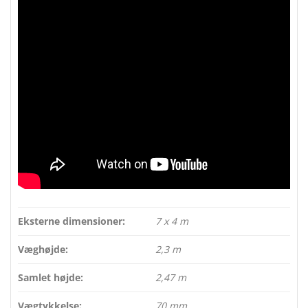
Eksterne dimensioner:
7 x 4 m
Væghøjde:
2,3 m
Samlet højde:
2,47 m
Vægtykkelse:
70 mm