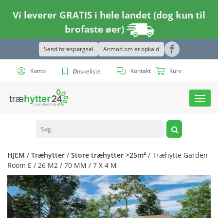
Vi leverer GRATIS i hele landet (dog kun til
brofaste øer)
Send forespørgsel
Anmod om et opkald
Konto
Kontakt
Kurv
Ønskeliste
Toggl
navig
HJEM
/
Træhytter
/
Store træhytter >25m²
/ Træhytte Garden
Room E / 26 M2 / 70 MM / 7 X 4 M