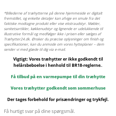
7
X
*Billederne af træhytterne på denne hjemmeside er digitalt
4
fremstillet, og enkelte detaljer kan afvige en smule fra det
faktiske modtagne produkt eller vise ekstraudstyr. Møbler,
M
sanitetsartikler, køkkenudstyr og lignende er udelukkende til
antal
illustrative formål og medfølger ikke i prisen eller sælges af
Træhytter24.dk. Ønsker du præcise oplysninger om finish og
specifikationer, kan du anmode om vores hytteplaner – dem
sender vi med glæde til dig via e-mail.
Vigtigt: Vores træhytter er ikke godkendt til
helårsbeboelse i henhold til BR18-reglerne.
.
Få tilbud på en varmepumpe til din træhytte
Vores træhytter godkendt som sommerhuse
Der tages forbehold for prisændringer og trykfejl.
Få hurtigt svar på dine spørgsmål.