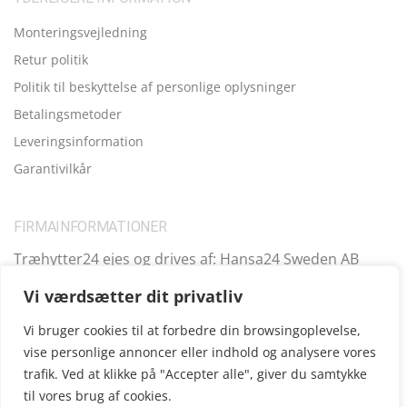
Monteringsvejledning
Retur politik
Politik til beskyttelse af personlige oplysninger
Betalingsmetoder
Leveringsinformation
Garantivilkår
FIRMAINFORMATIONER
Træhytter24 ejes og drives af: Hansa24 Sweden AB
Registreringsnummer (SE): SE559099731701 Adresse:
Vi værdsætter dit privatliv
Kungsbro Strand 29, 112 26 Stockholm, Sverige.
Vi bruger cookies til at forbedre din browsingoplevelse,
vise personlige annoncer eller indhold og analysere vores
trafik. Ved at klikke på "Accepter alle", giver du samtykke
Copyright © 2025
Træhytter24
, vi opererer også i følgende
til vores brug af cookies.
andre lande:
SE
|
FI
|
FR
|
DE
|
UK
|
IE
|
AT
|
EE
|
ES