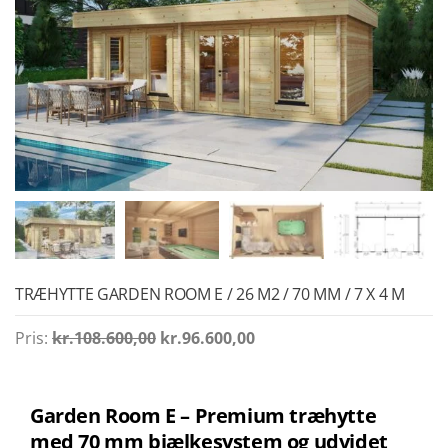
TRÆHYTTE GARDEN ROOM E / 26 M2 / 70 MM / 7 X 4 M
Den
Den
Pris:
kr.
108.600,00
kr.
96.600,00
oprindelige
aktuelle
pris
pris
var:
er:
Garden Room E – Premium træhytte
kr.108.600,00.
kr.96.600,00.
med 70 mm bjælkesystem og udvidet