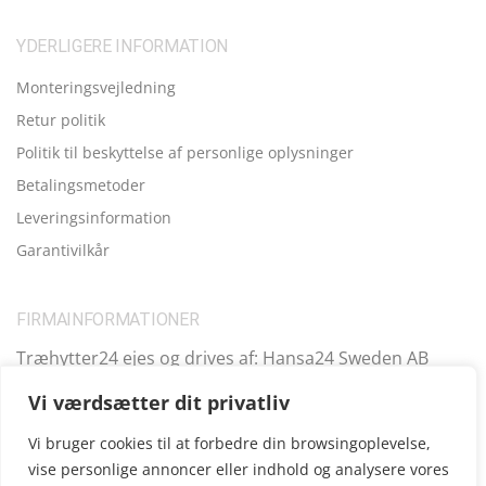
YDERLIGERE INFORMATION
Monteringsvejledning
Retur politik
Politik til beskyttelse af personlige oplysninger
Betalingsmetoder
Leveringsinformation
Garantivilkår
FIRMAINFORMATIONER
Træhytter24 ejes og drives af: Hansa24 Sweden AB
Registreringsnummer (SE): SE559099731701 Adresse:
Vi værdsætter dit privatliv
Kungsbro Strand 29, 112 26 Stockholm, Sverige.
Vi bruger cookies til at forbedre din browsingoplevelse,
vise personlige annoncer eller indhold og analysere vores