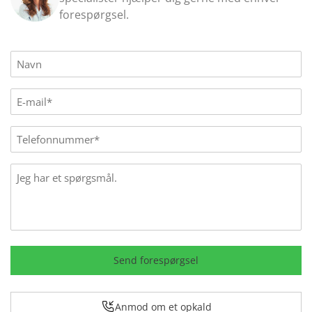
forespørgsel.
Name
(Påkrævet)
E-
mail
(Påkrævet)
Phone
Message
Send forespørgsel
Anmod om et opkald