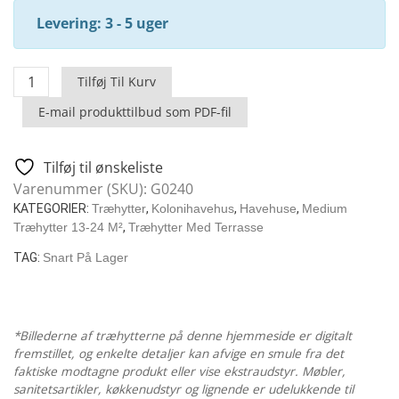
Levering: 3 - 5 uger
Træhytte
Tilføj Til Kurv
Malaga
E-mail produkttilbud som PDF-fil
I
/
22
Tilføj til ønskeliste
M2
Varenummer (SKU):
G0240
/
KATEGORIER:
Træhytter
,
Kolonihavehus
,
Havehuse
,
Medium
7
Træhytter 13-24 M²
,
Træhytter Med Terrasse
X
TAG:
Snart På Lager
4
M
/
70
*Billederne af træhytterne på denne hjemmeside er digitalt
MM
fremstillet, og enkelte detaljer kan afvige en smule fra det
faktiske modtagne produkt eller vise ekstraudstyr. Møbler,
antal
sanitetsartikler, køkkenudstyr og lignende er udelukkende til