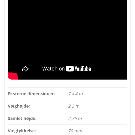
Eksterne dimensioner:
7 x 4 m
Væghøjde:
2,3 m
Samlet højde:
2,76 m
Vægtykkelse:
70 mm