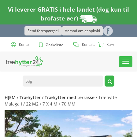
Vi leverer GRATIS i hele landet (dog kun til
brofaste øer)
Send forespørgsel
Anmod om et opkald
Konto
Kontakt
Kurv
Ønskeliste
Toggl
navig
HJEM
/
Træhytter
/
Træhytter med terrasse
/ Træhytte
Malaga I / 22 M2 / 7 X 4 M / 70 MM