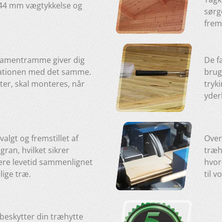
d 44 mm vægtykkelse og
sørg
frem
damentramme giver dig
De f
llationen med det samme.
brug
er, skal monteres, når
tryk
yder
lgt og fremstillet af
Over
ran, hvilket sikrer
træh
ere levetid sammenlignet
hvor
ige træ.
til v
beskytter din træhytte