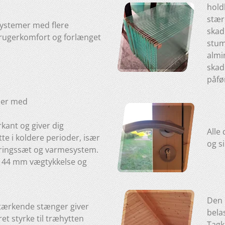
hold
stærk
-systemer med flere
skad
brugerkomfort og forlænget
stump
almi
skad
påfø
uer med
ant og giver dig
Alle
te i koldere perioder, især
og s
eringssæt og varmesystem.
ed 44 mm vægtykkelse og
Den 
stærkende stænger giver
bela
et styrke til træhytten
Tagk