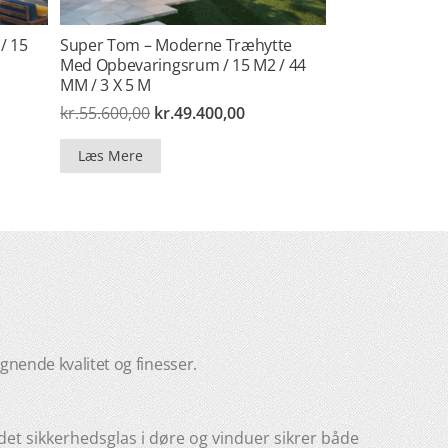
/ 15
Super Tom – Moderne Træhytte
Med Opbevaringsrum / 15 M2 / 44
MM / 3 X 5 M
elle
Den
Den
kr.
55.600,00
kr.
49.400,00
oprindelige
aktuelle
pris
pris
3.500,00.
Læs Mere
var:
er:
kr.55.600,00.
kr.49.400,00.
gnende kvalitet og finesser.
et sikkerhedsglas i døre og vinduer sikrer både