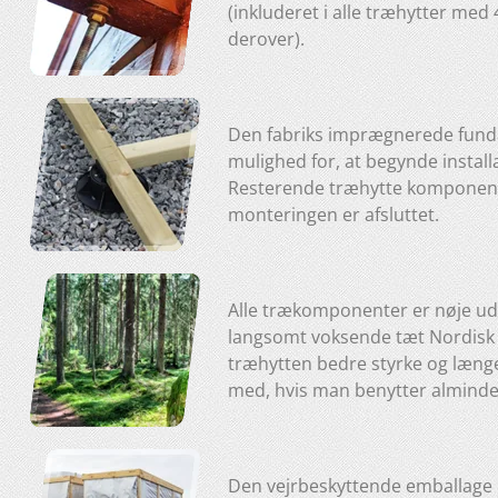
(inkluderet i alle træhytter me
derover).
Den fabriks imprægnerede fun
mulighed for, at begynde insta
Resterende træhytte komponent
monteringen er afsluttet.
Alle trækomponenter er nøje udva
langsomt voksende tæt Nordisk g
træhytten bedre styrke og læng
med, hvis man benytter almindel
Den vejrbeskyttende emballage 