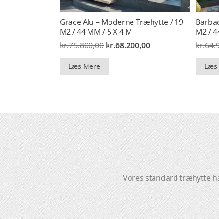
Grace Alu – Moderne Træhytte / 19
Barbad
M2 / 44 MM / 5 X 4 M
M2 / 4
Den
Den
kr.
75.800,00
kr.
68.200,00
kr.
64.
oprindelige
aktuelle
pris
pris
Læs Mere
Læs
var:
er:
kr.75.800,00.
kr.68.200,00.
Vores standard træhytte har