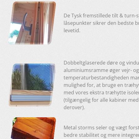
De Tysk fremstillede tilt & turn
låsepunkter sikrer den bedste 
levetid.
Dobbeltglaserede døre og vind
aluminiumsramme øger vejr- og
temperaturbestandigheden mark
mulighed for, at bruge en træhyt
med vores ekstra træhytte isol
(tilgængelig for alle kabiner m
derover).
Metal storms seler og vægt for
bedre stabilitet og mere integrer