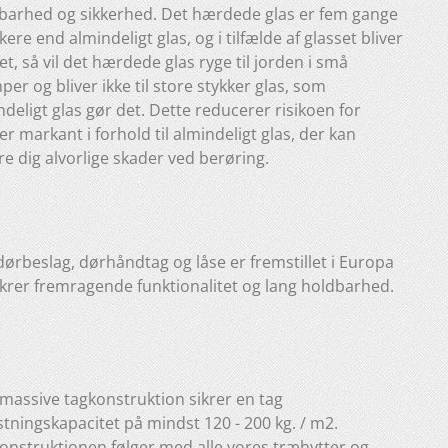
barhed og sikkerhed. Det hærdede glas er fem gange
ere end almindeligt glas, og i tilfælde af glasset bliver
et, så vil det hærdede glas ryge til jorden i små
er og bliver ikke til store stykker glas, som
ndeligt glas gør det. Dette reducerer risikoen for
er markant i forhold til almindeligt glas, der kan
re dig alvorlige skader ved berøring.
 dørbeslag, dørhåndtag og låse er fremstillet i Europa
ikrer fremragende funktionalitet og lang holdbarhed.
massive tagkonstruktion sikrer en tag
stningskapacitet på mindst 120 - 200 kg. / m2.
onstruktionen følger med alle vores træhytter og