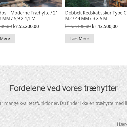
os – Moderne Træhytte / 21
Dobbelt Redskabsskur Type C 
4 MM / 5,9 X 4,1 M
M2 / 44 MM / 3 X 5 M
Den
Den
Den
Den
900,00
kr.
55.200,00
kr.
52.400,00
kr.
43.500,00
oprindelige
aktuelle
oprindelige
aktu
pris
pris
pris
pris
 Mere
Læs Mere
var:
er:
var:
er:
kr.64.900,00.
kr.55.200,00.
kr.52.400,00.
kr.4
Fordelene ved vores træhytter
 mange kvalitetsfunktioner. Du finder ikke en træhytte med li
Hærd