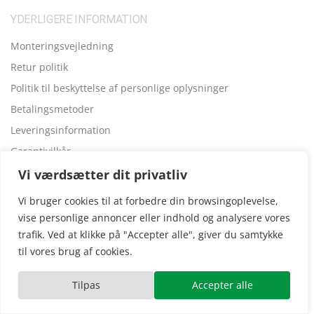
YDERLIGERE INFORMATION
Monteringsvejledning
Retur politik
Politik til beskyttelse af personlige oplysninger
Betalingsmetoder
Leveringsinformation
Garantivilkår
Vi værdsætter dit privatliv
FIRMAINFORMATIONER
Vi bruger cookies til at forbedre din browsingoplevelse,
vise personlige annoncer eller indhold og analysere vores
Træhytter24 ejes og drives af: Hansa24 Sweden AB
trafik. Ved at klikke på "Accepter alle", giver du samtykke
Registreringsnummer (SE): SE559099731701 Adresse:
til vores brug af cookies.
Kungsbro Strand 29, 112 26 Stockholm, Sverige.
Tilpas
Accepter alle
Copyright © 2025
Træhytter24
, vi opererer også i følgende