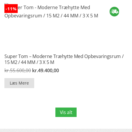
-11%
Super Tom – Moderne Træhytte Med Opbevaringsrum /
15 M2 / 44 MM / 3 X 5 M
Den
Den
kr.
55.600,00
kr.
49.400,00
oprindelige
aktuelle
pris
pris
Læs Mere
var:
er:
kr.55.600,00.
kr.49.400,00.
Vis alt