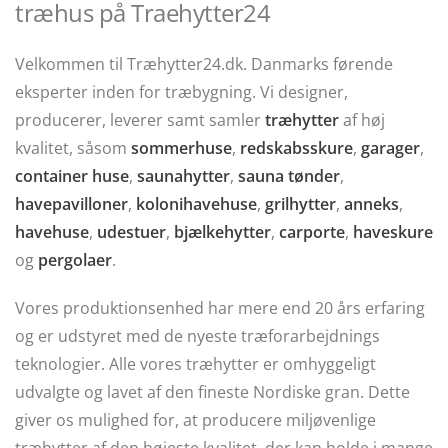
træhus på Traehytter24
Velkommen til Træhytter24.dk. Danmarks førende
eksperter inden for træbygning. Vi designer,
producerer, leverer samt samler
træhytter
af høj
kvalitet, såsom
sommerhuse
,
redskabsskure
,
garager
,
container huse
,
saunahytter
,
sauna tønder
,
havepavilloner
,
kolonihavehuse
,
grilhytter
,
anneks
,
havehuse
,
udestuer
,
bjælkehytter
,
carporte
,
haveskure
og
pergolaer
.
Vores produktionsenhed har mere end 20 års erfaring
og er udstyret med de nyeste træforarbejdnings
teknologier. Alle vores træhytter er omhyggeligt
udvalgte og lavet af den fineste Nordiske gran. Dette
giver os mulighed for, at producere miljøvenlige