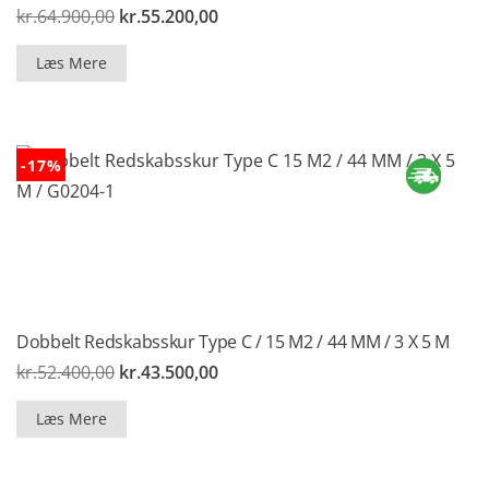
Den
Den
kr.
64.900,00
kr.
55.200,00
oprindelige
aktuelle
pris
pris
Læs Mere
var:
er:
kr.64.900,00.
kr.55.200,00.
-17%
Dobbelt Redskabsskur Type C / 15 M2 / 44 MM / 3 X 5 M
Den
Den
kr.
52.400,00
kr.
43.500,00
oprindelige
aktuelle
pris
pris
Læs Mere
var:
er:
kr.52.400,00.
kr.43.500,00.