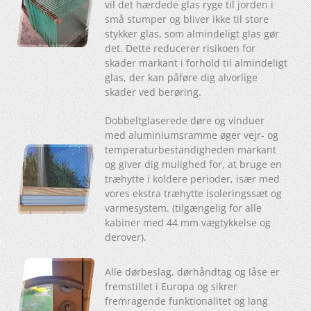
vil det hærdede glas ryge til jorden i
små stumper og bliver ikke til store
stykker glas, som almindeligt glas gør
det. Dette reducerer risikoen for
skader markant i forhold til almindeligt
glas, der kan påføre dig alvorlige
skader ved berøring.
Dobbeltglaserede døre og vinduer
med aluminiumsramme øger vejr- og
temperaturbestandigheden markant
og giver dig mulighed for, at bruge en
træhytte i koldere perioder, især med
vores ekstra træhytte isoleringssæt og
varmesystem. (tilgængelig for alle
kabiner med 44 mm vægtykkelse og
derover).
Alle dørbeslag, dørhåndtag og låse er
fremstillet i Europa og sikrer
fremragende funktionalitet og lang