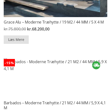
Grace Alu – Moderne Træhytte / 19 M2 / 44 MM / 5 X 4 M
Den
Den
kr.
75.800,00
kr.
68.200,00
oprindelige
aktuelle
pris
pris
Læs Mere
var:
er:
kr.75.800,00.
kr.68.200,00.
-15%
Barbados – Moderne Træhytte / 21 M2 / 44 MM / 5,9 X 4,1
M