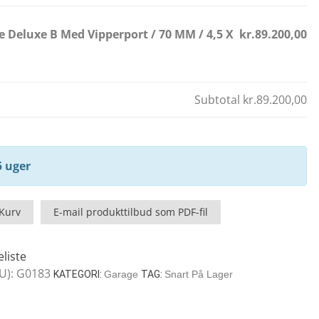
e Deluxe B Med Vipperport / 70 MM / 4,5 X
kr.89.200,00
Subtotal
kr.89.200,00
5 uger
 Kurv
E-mail produkttilbud som PDF-fil
eliste
U):
G0183
KATEGORI:
Garage
TAG:
Snart På Lager