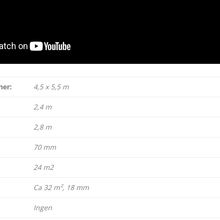
ner:
4,5 x 5,5 m
2,4 m
2,8 m
70 mm
24 m2
Ca 32 m², 18 mm
Ingen