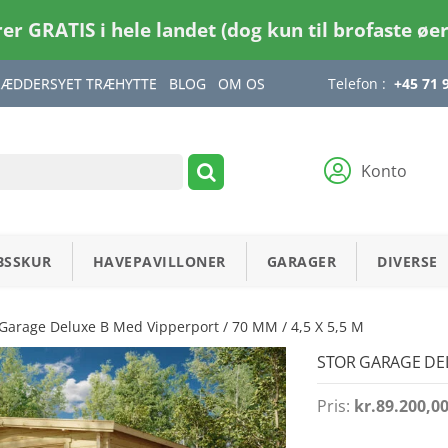
rer GRATIS i hele landet (dog kun til brofaste øe
RÆDDERSYET TRÆHYTTE
BLOG
OM OS
Telefon :
+45 71 
Konto
BSSKUR
HAVEPAVILLONER
GARAGER
DIVERSE
 Garage Deluxe B Med Vipperport / 70 MM / 4,5 X 5,5 M
STOR GARAGE DELU
Pris:
kr.
89.200,0