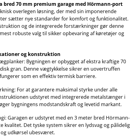
tra bred 70 mm premium garage med Hörmann-port
eknisk overlegen løsning, der med sin imponerende
er sætter nye standarder for komfort og funktionalitet.
truktion og de integrerede forstærkninger gør denne
 mest robuste valg til sikker opbevaring af køretøjer og
ikationer og konstruktion
gplanker: Bygningen er opbygget af ekstra kraftige 70
disk gran. Denne vægtykkelse sikrer en uovertruffen
 fungerer som en effektiv termisk barriere.
rkning: For at garantere maksimal styrke under alle
onstruktionen udstyret med integrerede metalstænger i
 øger bygningens modstandskraft og levetid markant.
gi: Garagen er udstyret med en 3 meter bred Hörmann-
e kvalitet. Det tyske system sikrer en lydsvag og pålidelig
d- og udkørsel ubesværet.