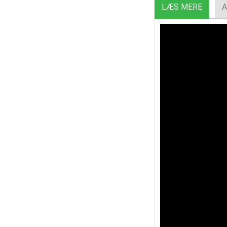
LÆS MERE
A