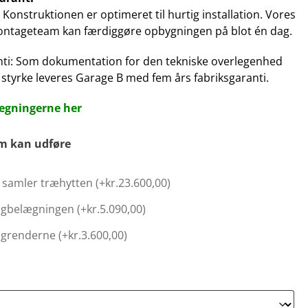
 Konstruktionen er optimeret til hurtig installation. Vores
ontageteam kan færdiggøre opbygningen på blot én dag.
anti: Som dokumentation for den tekniske overlegenhed
styrke leveres Garage B med fem års fabriksgaranti.
egningerne her
am kan udføre
samler træhytten (+
kr.
23.600,00
)
tagbelægningen (+
kr.
5.090,00
)
tagrenderne (+
kr.
3.600,00
)