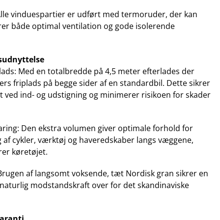
 Alle vinduespartier er udført med termoruder, der kan
krer både optimal ventilation og gode isolerende
sudnyttelse
ads: Med en totalbredde på 4,5 meter efterlades der
s friplads på begge sider af en standardbil. Dette sikrer
 ved ind- og udstigning og minimerer risikoen for skader
aring: Den ekstra volumen giver optimale forhold for
g af cykler, værktøj og haveredskaber langs væggene,
er køretøjet.
 Brugen af langsomt voksende, tæt Nordisk gran sikrer en
naturlig modstandskraft over for det skandinaviske
garanti