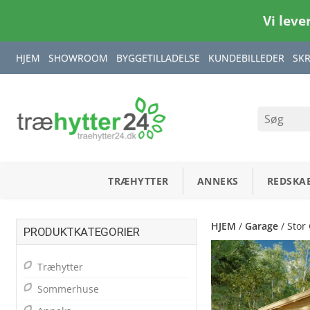
Vi leve
HJEM
SHOWROOM
BYGGETILLADELSE
KUNDEBILLEDER
SK
TRÆHYTTER
ANNEKS
REDSKA
HJEM
/
Garage
/ Stor
PRODUKTKATEGORIER
Træhytter
Sommerhuse