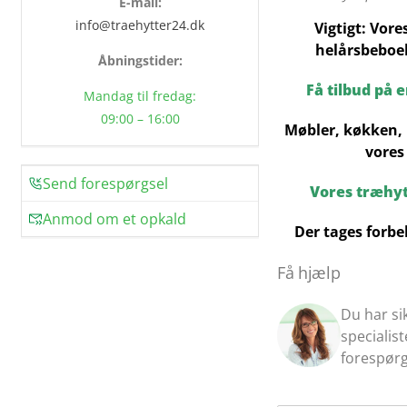
E-mail:
info@traehytter24.dk
Vigtigt: Vore
helårsbeboel
Åbningstider:
Få tilbud på 
Mandag til fredag:
09:00 – 16:00
Møbler, køkken, 
vores
Send forespørgsel
Vores træhy
Anmod om et opkald
Der tages forbe
Få hjælp
Du har si
specialis
forespørg