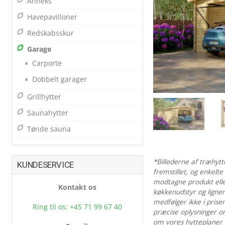
Anneks
Havepavilloner
Redskabsskur
Garage
Carporte
Dobbelt garager
Grillhytter
Saunahytter
Tønde sauna
*Billederne af træhyt
KUNDESERVICE
fremstillet, og enkelte
modtagne produkt eller
Kontakt os
køkkenudstyr og lignen
medfølger ikke i prise
Ring til os: +45 71 99 67 40
præcise oplysninger o
om vores hytteplaner –