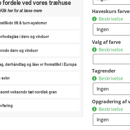
e fordele ved vores træhuse
Klik her for at læse mere
Haveskurs farve
Beskrivelse
stillede tilt & turn-systemer
erhedsglas i døre og vinduer
Valg af farve
Beskrivelse
erede døre og vinduer
ag, dørhåndtag og låse er fremstillet i Europa
Tagrender
 seler
Beskrivelse
ngsomt voksende tæt nordisk gran
Opgradering af 
erfaring
Beskrivelse