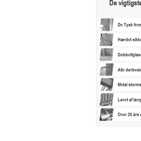
De vigtigst
De Tysk frem
Hærdet sikk
Dobbeltglas
Alle dørbesl
Metal storms
Lavet af la
Over 20 års 