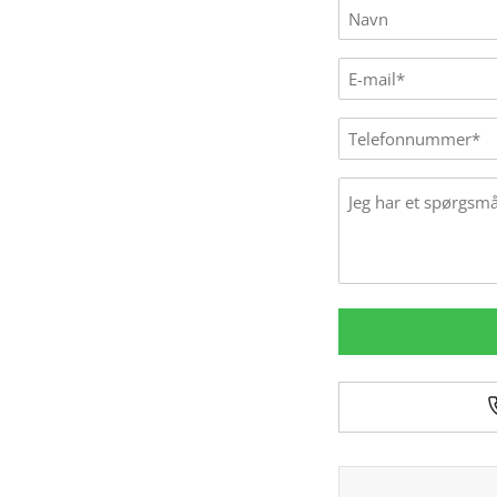
Name
(Påkrævet)
E-
mail
(Påkrævet)
Phone
Message