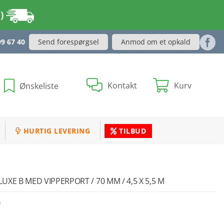
r)
Send forespørgsel
Anmod om et opkald
99 67 40
Kontakt
Kurv
Ønskeliste
HURTIG LEVERING
TILBUD
XE B MED VIPPERPORT / 70 MM / 4,5 X 5,5 M
0