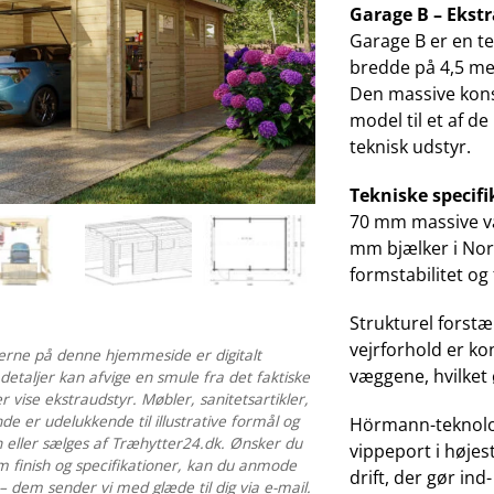
Garage B – Eks
Garage B er en t
bredde på 4,5 met
Den massive kons
model til et af de
teknisk udstyr.
Tekniske specif
70 mm massive væ
mm bjælker i Nor
formstabilitet og
Strukturel forstæ
vejrforhold er k
terne på denne hjemmeside er digitalt
væggene, hvilket
 detaljer kan afvige en smule fra det faktiske
 vise ekstraudstyr. Møbler, sanitetsartikler,
de er udelukkende til illustrative formål og
Hörmann-teknolo
n eller sælges af Træhytter24.dk. Ønsker du
vippeport i højest
m finish og specifikationer, kan du anmode
drift, der gør in
 dem sender vi med glæde til dig via e-mail.