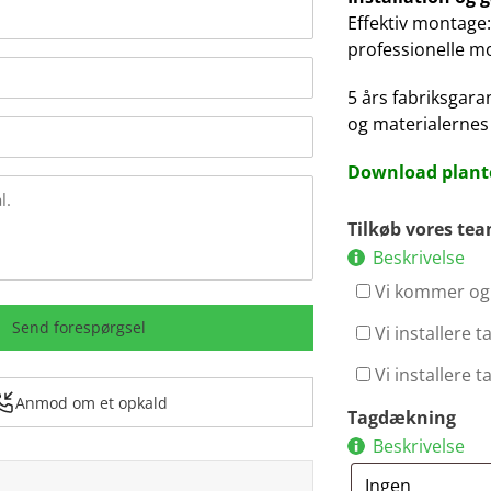
Effektiv montage:
professionelle m
5 års fabriksgar
og materialernes 
Download plant
Tilkøb vores te
Beskrivelse
Vi kommer og 
Send forespørgsel
Vi installere 
Vi installere 
Anmod om et opkald
Tagdækning
Beskrivelse