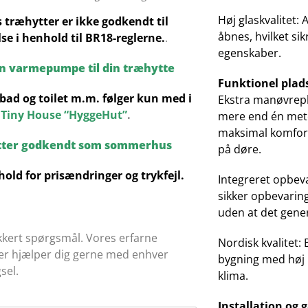
Høj glaskvalitet:
s træhytter er ikke godkendt til
åbnes, hvilket si
se i henhold til BR18-reglerne.
.
egenskaber.
en varmepumpe til din træhytte
Funktionel plad
bad og toilet m.m. følger kun med i
Ekstra manøvrepl
Tiny House “HyggeHut”
.
mere end én meter
maksimal komfort
tter godkendt som sommerhus
på døre.
hold for prisændringer og trykfejl.
Integreret opbev
sikker opbevarin
uden at det gener
kkert spørgsmål. Vores erfarne
Nordisk kvalitet:
ter hjælper dig gerne med enhver
bygning med høj 
sel.
klima.
Installation og 