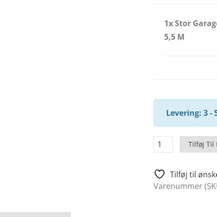
1x Stor Garag
5,5 M
Levering: 3 - 
Stor
Tilføj Til
Garage
Deluxe
Tilføj til ønsk
B
Varenummer (SK
Med
Vipperport
/