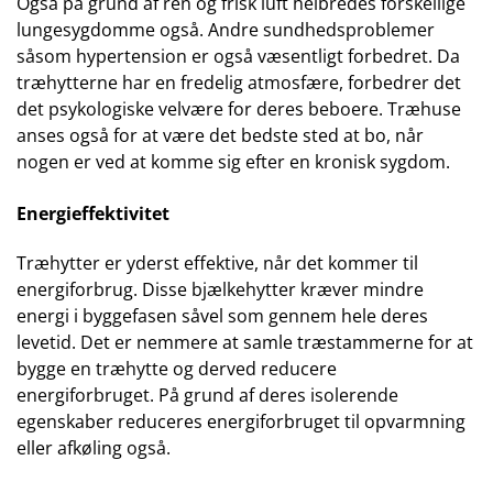
Også på grund af ren og frisk luft helbredes forskellige
lungesygdomme også. Andre sundhedsproblemer
såsom hypertension er også væsentligt forbedret. Da
træhytterne har en fredelig atmosfære, forbedrer det
det psykologiske velvære for deres beboere. Træhuse
anses også for at være det bedste sted at bo, når
nogen er ved at komme sig efter en kronisk sygdom.
Energieffektivitet
Træhytter er yderst effektive, når det kommer til
energiforbrug. Disse bjælkehytter kræver mindre
energi i byggefasen såvel som gennem hele deres
levetid. Det er nemmere at samle træstammerne for at
bygge en træhytte og derved reducere
energiforbruget. På grund af deres isolerende
egenskaber reduceres energiforbruget til opvarmning
eller afkøling også.