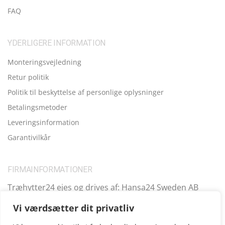
FAQ
YDERLIGERE INFORMATION
Monteringsvejledning
Retur politik
Politik til beskyttelse af personlige oplysninger
Betalingsmetoder
Leveringsinformation
Garantivilkår
FIRMAINFORMATIONER
Træhytter24 ejes og drives af: Hansa24 Sweden AB
Registreringsnummer (SE): SE559099731701 Adresse:
Vi værdsætter dit privatliv
Kungsbro Strand 29, 112 26 Stockholm, Sverige.