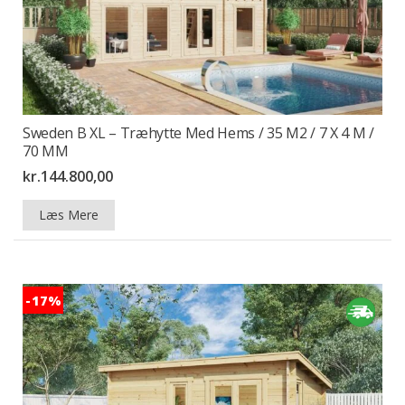
Sweden B XL – Træhytte Med Hems / 35 M2 / 7 X 4 M /
70 MM
kr.
144.800,00
Læs Mere
-17%