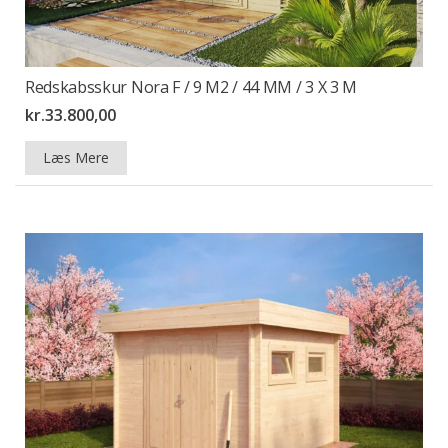
Redskabsskur Nora F / 9 M2 / 44 MM / 3 X 3 M
kr.
33.800,00
Læs Mere