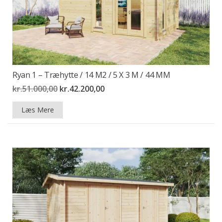
Ryan 1 – Træhytte / 14 M2 / 5 X 3 M / 44 MM
Den
Den
kr.
51.000,00
kr.
42.200,00
oprindelige
aktuelle
pris
pris
Læs Mere
var:
er:
kr.51.000,00.
kr.42.200,00.