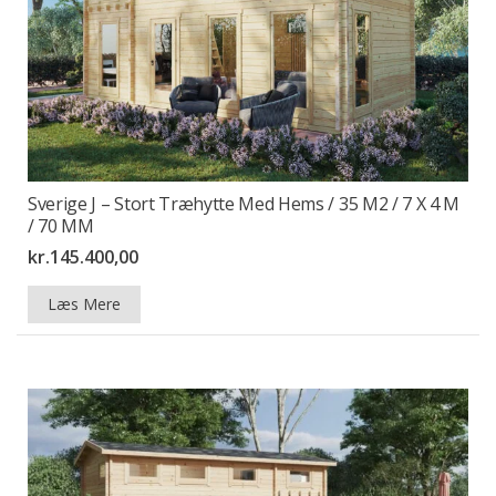
Sverige J – Stort Træhytte Med Hems / 35 M2 / 7 X 4 M
/ 70 MM
kr.
145.400,00
Læs Mere