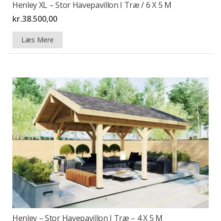
Henley XL – Stor Havepavillon I Træ / 6 X 5 M
kr.
38.500,00
Læs Mere
Henley – Stor Havepavillon I Træ – 4 X 5 M