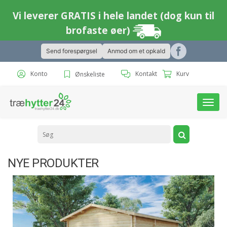
Vi leverer GRATIS i hele landet (dog kun til
brofaste øer)
Send forespørgsel
Anmod om et opkald
Konto
Kontakt
Kurv
Ønskeliste
Togg
navi
NYE PRODUKTER