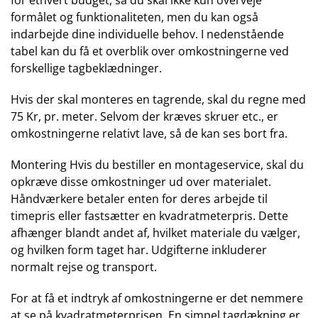
for ethvert budget, så du skal ikke kun overveje
formålet og funktionaliteten, men du kan også
indarbejde dine individuelle behov. I nedenstående
tabel kan du få et overblik over omkostningerne ved
forskellige tagbeklædninger.
Hvis der skal monteres en tagrende, skal du regne med
75 Kr, pr. meter. Selvom der kræves skruer etc., er
omkostningerne relativt lave, så de kan ses bort fra.
Montering Hvis du bestiller en montageservice, skal du
opkræve disse omkostninger ud over materialet.
Håndværkere betaler enten for deres arbejde til
timepris eller fastsætter en kvadratmeterpris. Dette
afhænger blandt andet af, hvilket materiale du vælger,
og hvilken form taget har. Udgifterne inkluderer
normalt rejse og transport.
For at få et indtryk af omkostningerne er det nemmere
at se på kvadratmeterprisen. En simpel tagdækning er