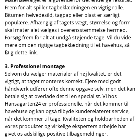
Materialevalget er afgørende for det endelige resultat.
Frem for alt spiller tagbeklædningen en vigtig rolle.
Bitumen helvedesild, tagpap eller plast er særligt
populære. Afhængig af tagets vægt, størrelse og form
skal materialet vælges i overensstemmelse hermed.
Forsøg frem for alt at undgå støjende tage. Vil du vide
mere om den rigtige tagbeklædning til et havehus, så
følg dette link.
3.
Professionel montage
Selvom du vælger materialer af høj kvalitet, er det
vigtigt, at taget monteres korrekt. Ejere med godt
håndværk udfører ofte denne opgave selv, men det kan
betale sig at overlade det til en specialist. Vi hos
Hansagarten24 er professionelle, når det kommer til
havehuse og kan også tilbyde kunderelateret service,
når det kommer til tage. Kvaliteten og holdbarheden af ​​
vores produkter og virkelige eksperters arbejde har
givet os adskillige positive tilbagemeldinger.