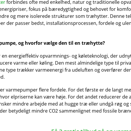
ter
forbindes ofte med enkelhed, natur og traditionelle o
energipriser, fokus på bæredygtighed og behovet for komf
indre og mere isolerede strukturer som træhytter. Denne t
per der passer bedst, installationsprocessen, fordele og ulem
umpe, og hvorfor vælge den til en træhytte?
n energieffektiv opvarmnings- og køleteknologi, der udnytte
ducere varme eller køling. Den mest almindelige type til priva
type trækker varmeenergi fra udeluften og overfører den til
d.
er varmepumper flere fordele. For det første er de langt mer
, hvor elpriserne kan være høje. For det andet reducerer de
ønsker mindre arbejde med at hugge træ eller undgå røg og
eder betydeligt mindre CO2 sammenlignet med fossile brænds