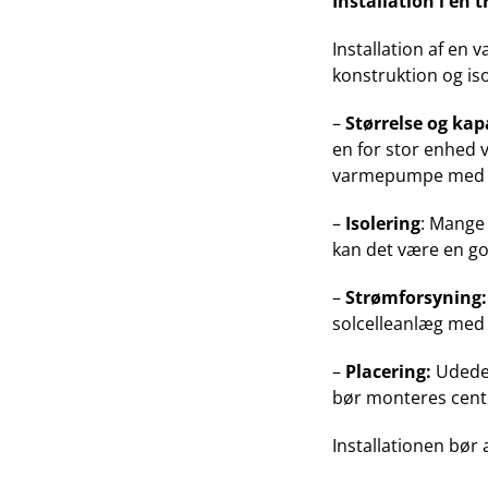
Installation i en
Installation af en
konstruktion og iso
–
Størrelse og kap
en for stor enhed v
varmepumpe med en 
–
Isolering
: Mange 
kan det være en go
–
Strømforsyning:
solcelleanlæg med 
–
Placering:
Udedel
bør monteres centr
Installationen bør 