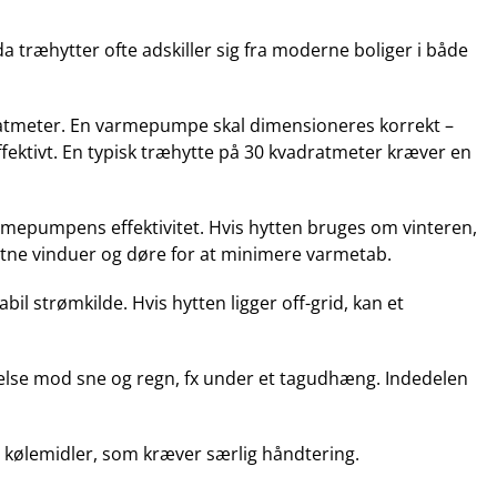
 træhytter ofte adskiller sig fra moderne boliger i både
dratmeter. En varmepumpe skal dimensioneres korrekt –
ffektivt. En typisk træhytte på 30 kvadratmeter kræver en
rmepumpens effektivitet. Hvis hytten bruges om vinteren,
tætne vinduer og døre for at minimere varmetab.
il strømkilde. Hvis hytten ligger off-grid, kan et
telse mod sne og regn, fx under et tagudhæng. Indedelen
ed kølemidler, som kræver særlig håndtering.