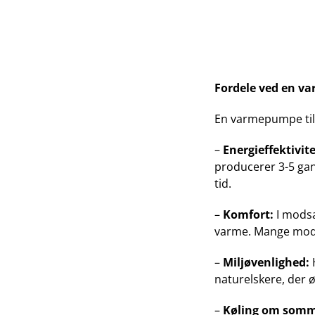
Fordele ved en v
En varmepumpe tilby
–
Energieffektivite
producerer 3-5 gan
tid.
–
Komfort:
I modsæ
varme. Mange model
–
Miljøvenlighed:
naturelskere, der 
–
Køling om somm