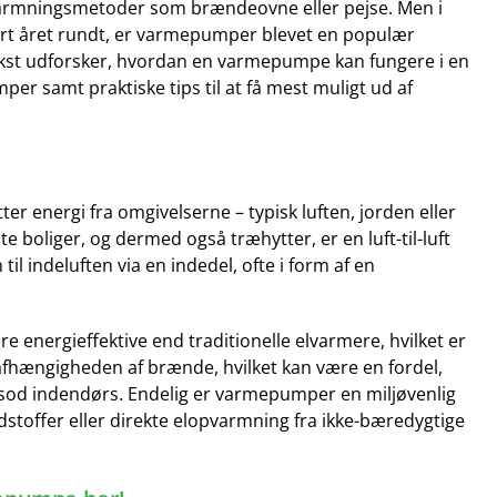
pvarmningsmetoder som brændeovne eller pejse. Men i
ort året rundt, er varmepumper blevet en populær
ekst udforsker, hvordan en varmepumpe kan fungere i en
per samt praktiske tips til at få mest muligt ud af
r energi fra omgivelserne – typisk luften, jorden eller
te boliger, og dermed også træhytter, er en luft-til-luft
 indeluften via en indedel, ofte i form af en
e energieffektive end traditionelle elvarmere, hvilket er
 afhængigheden af brænde, hvilket kan være en fordel,
 sod indendørs. Endelig er varmepumper en miljøvenlig
toffer eller direkte elopvarmning fra ikke-bæredygtige