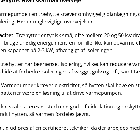
 træhytte: Hvad skal man overveje?
 varmepumpe i en træhytte kræver omhyggelig planlægning, da
lering. Her er nogle vigtige overvejelser:
acitet
: Træhytter er typisk små, ofte mellem 20 og 50 kva
il bruge unødig energi, mens en for lille ikke kan opvarme e
kapacitet på 2-3 kW, afhængigt af isoleringen.
træhytter har begrænset isolering, hvilket kan reducere va
d idé at forbedre isoleringen af vægge, gulv og loft, samt 
Varmepumper kræver elektricitet, så hytten skal have en stab
batterier være en løsning til at drive varmepumpen.
en skal placeres et sted med god luftcirkulation og beskyt
alt i hytten, så varmen fordeles jævnt.
altid udføres af en certificeret tekniker, da der arbejdes m