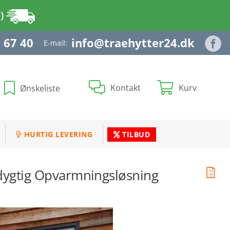
r)
 67 40
info@traehytter24.dk
E-mail:
Kontakt
Kurv
Ønskeliste
HURTIG LEVERING
TILBUD
dygtig Opvarmningsløsning