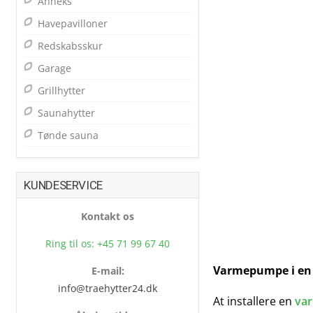
Anneks
Havepavilloner
Redskabsskur
Garage
Grillhytter
Saunahytter
Tønde sauna
KUNDESERVICE
Kontakt os
Ring til os: +45 71 99 67 40
Varmepumpe i en 
E-mail:
info@traehytter24.dk
At installere en
va