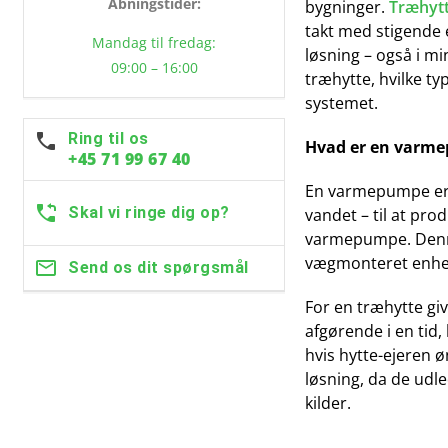
Åbningstider:
bygninger.
Træhyt
takt med stigende 
Mandag til fredag:
løsning – også i m
09:00 – 16:00
træhytte, hvilke ty
systemet.
Ring til os
Hvad er en varmep
+45 71 99 67 40
En varmepumpe er e
Skal vi ringe dig op?
vandet – til at pro
varmepumpe. Denne 
vægmonteret enhe
Send os dit spørgsmål
For en træhytte giv
afgørende i en tid
hvis hytte-ejeren 
løsning, da de udl
kilder.