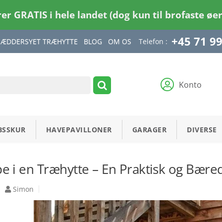
rer GRATIS i hele landet (dog kun til brofaste øe
+45 71 99
Telefon :
RÆDDERSYET TRÆHYTTE
BLOG
OM OS
Konto
BSSKUR
HAVEPAVILLONER
GARAGER
DIVERSE
i en Træhytte – En Praktisk og Bære
Simon