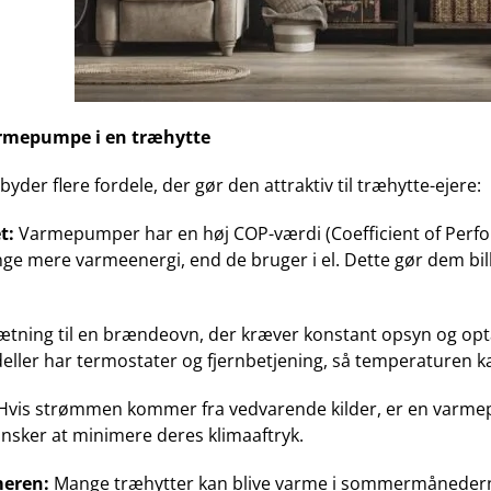
armepumpe i en træhytte
der flere fordele, der gør den attraktiv til træhytte-ejere:
t:
Varmepumper har en høj COP-værdi (Coefficient of Perform
ge mere varmeenergi, end de bruger i el. Dette gør dem bill
tning til en brændeovn, der kræver konstant opsyn og op
ler har termostater og fjernbetjening, så temperaturen ka
Hvis strømmen kommer fra vedvarende kilder, er en varmepu
ønsker at minimere deres klimaaftryk.
eren:
Mange træhytter kan blive varme i sommermånederne