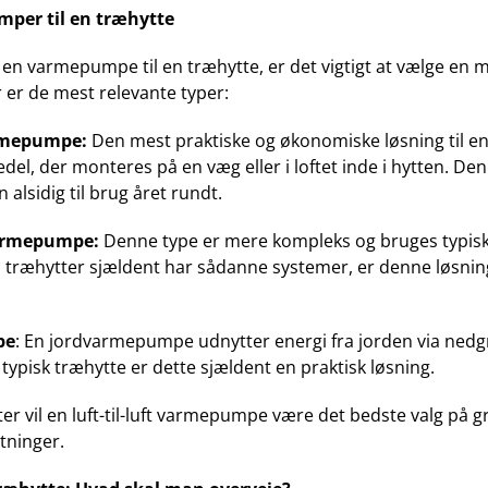
mper til en træhytte
n varmepumpe til en træhytte, er det vigtigt at vælge en mo
er de mest relevante typer:
varmepumpe:
Den mest praktiske og økonomiske løsning til en
edel, der monteres på en væg eller i loftet inde i hytten. D
n alsidig til brug året rundt.
varmepumpe:
Denne type er mere kompleks og bruges typis
Da træhytter sjældent har sådanne systemer, er denne løsni
pe
: En jordvarmepumpe udnytter energi fra jorden via nedg
 typisk træhytte er dette sjældent en praktisk løsning.
tter vil en luft-til-luft varmepumpe være det bedste valg på gr
tninger.