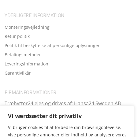
YDERLIGERE INFORMATION
Monteringsvejledning
Retur politik
Politik til beskyttelse af personlige oplysninger
Betalingsmetoder
Leveringsinformation
Garantivilkår
FIRMAINFORMATIONER
Træhytter24 ejes og drives af: Hansa24 Sweden AB
Registreringsnummer (SE): SE559099731701 Adresse:
Vi værdsætter dit privatliv
Kungsbro Strand 29, 112 26 Stockholm, Sverige.
Vi bruger cookies til at forbedre din browsingoplevelse,
vise personlige annoncer eller indhold og analysere vores