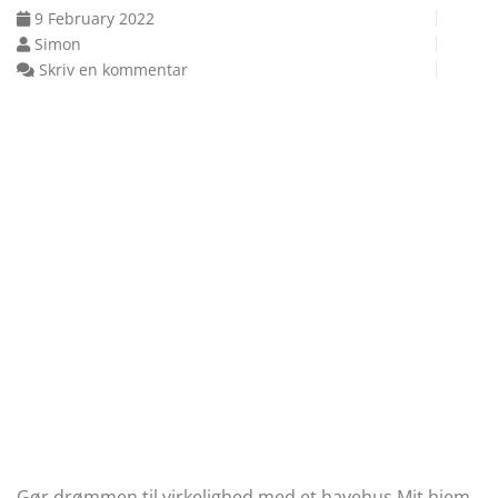
9 February 2022
Simon
Skriv en kommentar
Gør drømmen til virkelighed med et havehus Mit hjem,