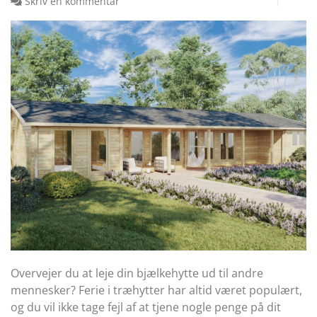
Skriv en kommentar
Overvejer du at leje din bjælkehytte ud til andre
mennesker? Ferie i træhytter har altid været populært,
og du vil ikke tage fejl af at tjene nogle penge på dit